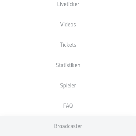
Liveticker
NATIONALITÄT
29.08.1977
GRÖSSE
DEU
48 JAHRE
178 CM
Videos
Wettbewerb
Tickets
2. Bundesliga
Statistiken
Saison
Spieler
NEWS
FAQ
Broadcaster