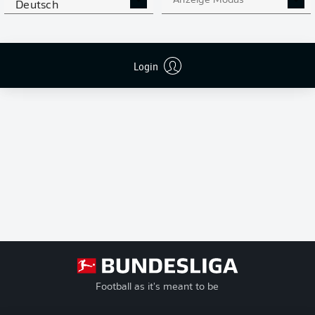
Anzeige Modus
Deutsch
Ich bin damit einverstanden, dass mir externe Inhalte von
JWPlayer
angezeigt werden. Damit können personenbezogene Daten an
JWPlayer
übermittelt werden und von
JWPlayer
Cookies gesetzt werden. Mehr dazu
findest du in der
Datenschutzerklärung von
JWPlayer
|
Cookie-Einstellungen
bearbeiten
Login
Football as it's meant to be