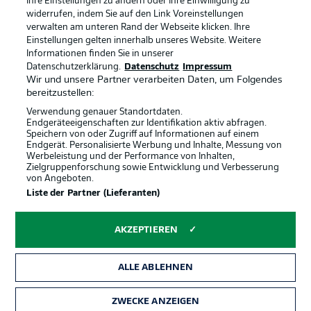
Ihre Einstellungen zu ändern oder Ihre Einwilligung zu
widerrufen, indem Sie auf den Link Voreinstellungen
verwalten am unteren Rand der Webseite klicken. Ihre
Einstellungen gelten innerhalb unseres Website. Weitere
Informationen finden Sie in unserer
Rechtliche Hinweise
Voreinstellungen verwalten
Datenschutzerklärung.
Datenschutz
Impressum
Datenschutz
Nutzungsbedingungen
Wir und unsere Partner verarbeiten Daten, um Folgendes
bereitzustellen:
Kontakt
Jobs
Verwendung genauer Standortdaten.
Impressum
Partner
Endgeräteeigenschaften zur Identifikation aktiv abfragen.
Speichern von oder Zugriff auf Informationen auf einem
Spieler
Liveticker
Endgerät. Personalisierte Werbung und Inhalte, Messung von
Werbeleistung und der Performance von Inhalten,
AGB
Zielgruppenforschung sowie Entwicklung und Verbesserung
von Angeboten.
Liste der Partner (Lieferanten)
AKZEPTIEREN
ALLE ABLEHNEN
ZWECKE ANZEIGEN
© 2026 Bundesliga-Gruppe GmbH