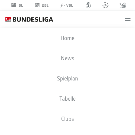
2BL
BL
VBL
STEFAN
Home
LEITL
News
Spielplan
Tabelle
HERTHA BSC
Clubs