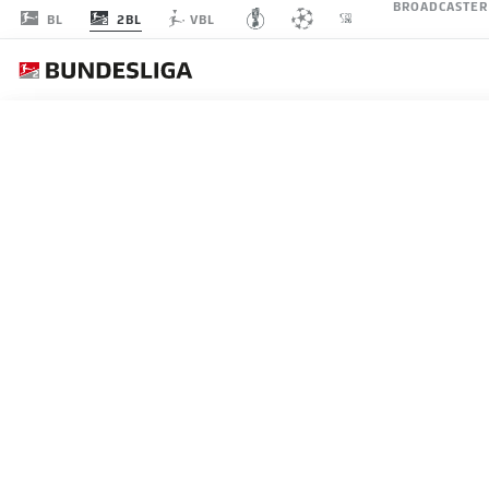
BROADCASTER
2BL
BL
VBL
F.
SPIELTAG 28
LI
STARTELF
F.C. HANSA ROSTOCK
3-4-2-1