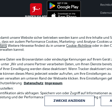
Rechtli
Datensc
BUNDESLIGA APP
Kontakt
Impres
Spieler
 damit unsere Website sicher betrieben werden kann und ihre Inhalte und S
ein, dass wir zudem Performance Cookies, Marketing- und Analyse-Cookies u
AGB
etern
. Weitere Hinweise findest du in unserer
Cookie-Richtlinie
oder in den 
erwalten kannst.
gene Daten wie Browserdaten oder eindeutige Kennungen auf Ihrem Gerät 
 unter „Wir und unsere Partner verarbeiten Daten, um Ihnen Dienste bereitz
Ihrer Einwilligung werden diese deaktiviert. Wenn Tracker deaktiviert sin
Sie können dieses Menü jederzeit wieder aufrufen, um Ihre Einstellungen zu
ngen verwalten am unteren Rand der Webseite klicken. Ihre Einstellungen ge
chutzerklärung.
Datenschutz
Impressum
ustellen:
ifikation aktiv abfragen. Speichern von oder Zugriff auf Informationen a
Sprachauswahl
eistung und der Performance von Inhalten, Zielgruppenforschung sowie E
Deutsch
ZWECKE ANZEIGEN
A