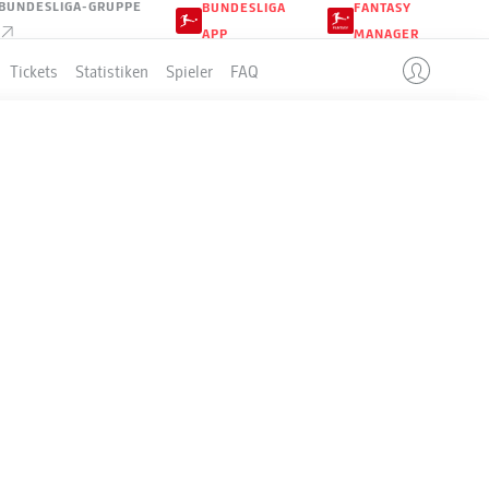
BUNDESLIGA-GRUPPE
BUNDESLIGA
FANTASY
APP
MANAGER
Tickets
Statistiken
Spieler
FAQ
BADEN
LLE
3-4-2-1
SV WEHEN WIESBADEN