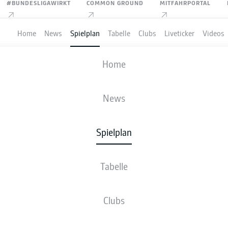
#BUNDESLIGAWIRKT
COMMON GROUND
MITFAHRPORTAL
Home
News
Spielplan
Tabelle
Clubs
Liveticker
Videos
C. HANSA ROSTOCK
-
SV WEHEN WIES
Home
FCH
WIE
3
1
News
Spielplan
VE
NEWS
AUFSTELLUNGEN
STATISTIKEN
TABE
Tabelle
Clubs