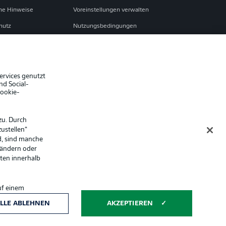
che Hinweise
Voreinstellungen verwalten
hutz
Nutzungsbedingungen
Jobs
sum
Partner
Liveticker
ervices genutzt
nd Social-
Cookie-
zu. Durch
ustellen“
d, sind manche
 ändern oder
lten innerhalb
uf einem
ntwicklung und
Anzeige Modus
LLE ABLEHNEN
AKZEPTIEREN