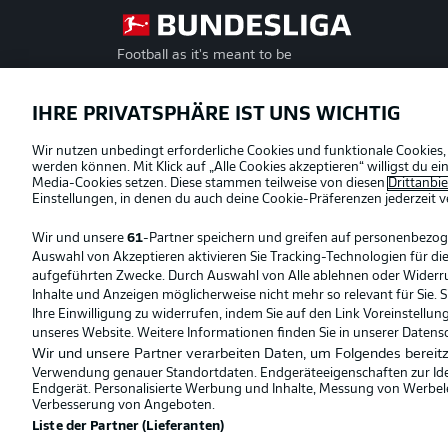
Football as it's meant to be
Offizielle Partner
IHRE PRIVATSPHÄRE IST UNS WICHTIG
Wir nutzen unbedingt erforderliche Cookies und funktionale Cookies,
werden können. Mit Klick auf „Alle Cookies akzeptieren“ willigst du 
Media-Cookies setzen. Diese stammen teilweise von diesen
Drittanbi
Einstellungen, in denen du auch deine Cookie-Präferenzen jederzeit
v
Wir und unsere
61
-Partner speichern und greifen auf personenbezo
Auswahl von Akzeptieren aktivieren Sie Tracking-Technologien für die
aufgeführten Zwecke. Durch Auswahl von Alle ablehnen oder Widerruf 
Inhalte und Anzeigen möglicherweise nicht mehr so relevant für Sie. 
Ihre Einwilligung zu widerrufen, indem Sie auf den Link Voreinstellu
unseres Website. Weitere Informationen finden Sie in unserer Datens
Wir und unsere Partner verarbeiten Daten, um Folgendes bereitz
Verwendung genauer Standortdaten. Endgeräteeigenschaften zur Ident
Endgerät. Personalisierte Werbung und Inhalte, Messung von Werbel
© 2026 Bundesliga-Gruppe GmbH
Verbesserung von Angeboten.
Liste der Partner (Lieferanten)