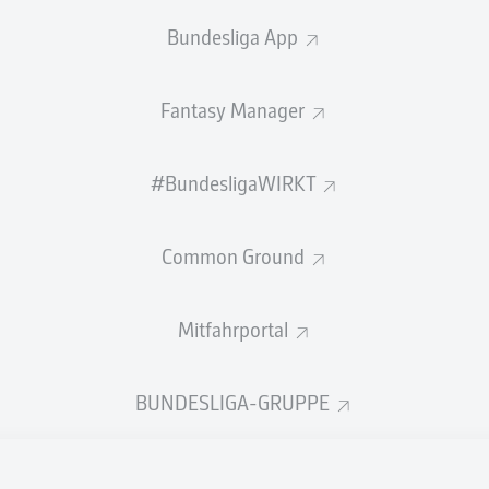
Bundesliga App
BANK
Fantasy Manager
Marko Johansson
#BundesligaWIRKT
TORHÜTER
Common Ground
John-Patrick Strauß
Jasper van der Werff
VERTEIDIGUNG
Mitfahrportal
BUNDESLIGA-GRUPPE
Janik Bachmann
Sebastian Vasiliadis
MITTELFELD