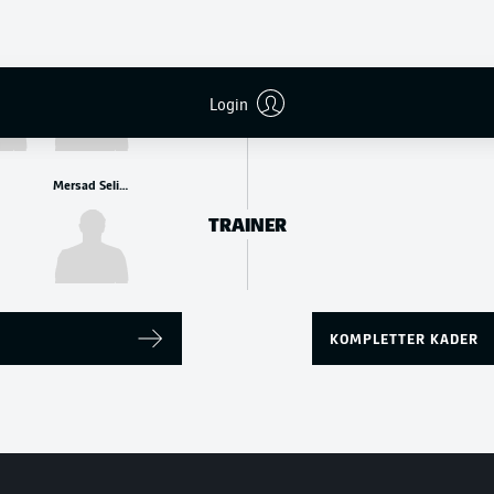
Juan José Perea
Nils Fröling
ANGRIFF
Login
Mersad Selimbegović
TRAINER
KOMPLETTER KADER