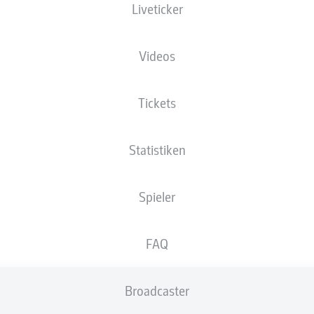
Liveticker
Videos
 Pröger
Hyunj
Tickets
hein
Nico Neidhart
Lasse Günther
Statistiken
Spieler
h
Jonas David
Aleksandar 
FAQ
Broadcaster