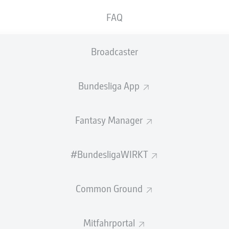
0
Gelbe Karten
FAQ
Einsätze
Broadcaster
Sprints
Intensive Läufe
Bundesliga App
Laufdistanz (km)
Fantasy Manager
Speed (km/h)
#BundesligaWIRKT
Flanken
NOCH MEHR BUNDESLIGA IN 
Common Ground
Mitfahrportal
Empfohlener redaktioneller Inhalt von
JWPlayer