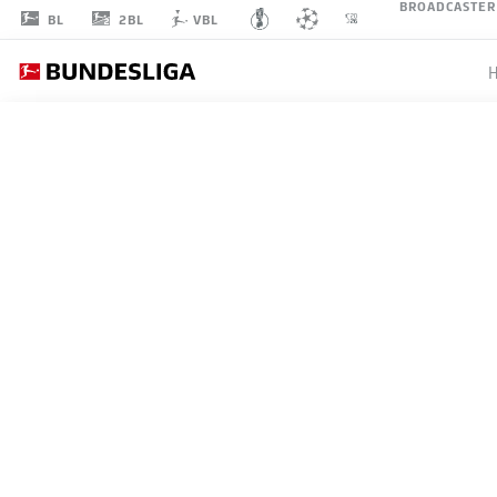
BROADCASTER
2BL
BL
VBL
NICK
BÄTZNER
9
MITTELFELD
SC PADERBORN 07
STATISTIK SAISON 2026/2027
TORE
MITS