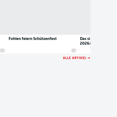
Fohlen feiern Schützenfest
Das sind die neuen Tr
2026/27
ALLE ARTIKEL →