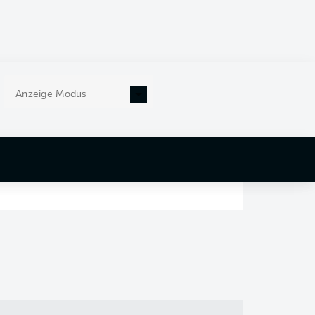
en
nd
Anzeige Modus
r