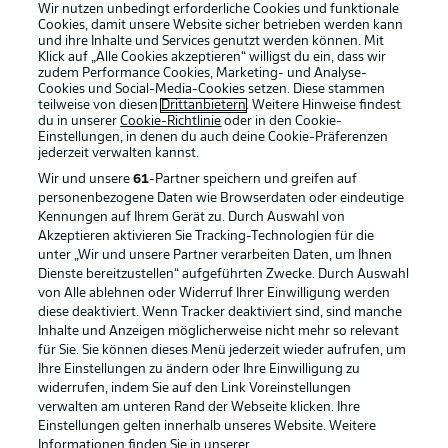
Wir nutzen unbedingt erforderliche Cookies und funktionale
Cookies, damit unsere Website sicher betrieben werden kann
und ihre Inhalte und Services genutzt werden können. Mit
Klick auf „Alle Cookies akzeptieren“ willigst du ein, dass wir
zudem Performance Cookies, Marketing- und Analyse-
Cookies und Social-Media-Cookies setzen. Diese stammen
teilweise von diesen
Drittanbietern
. Weitere Hinweise findest
du in unserer
Cookie-Richtlinie
oder in den Cookie-
Einstellungen, in denen du auch deine Cookie-Präferenzen
jederzeit
verwalten kannst.
Wir und unsere
61
-Partner speichern und greifen auf
personenbezogene Daten wie Browserdaten oder eindeutige
Kennungen auf Ihrem Gerät zu. Durch Auswahl von
Akzeptieren aktivieren Sie Tracking-Technologien für die
unter „Wir und unsere Partner verarbeiten Daten, um Ihnen
Dienste bereitzustellen“ aufgeführten Zwecke. Durch Auswahl
von Alle ablehnen oder Widerruf Ihrer Einwilligung werden
Rechtliche Hinweise
Voreinstellungen verwalten
diese deaktiviert. Wenn Tracker deaktiviert sind, sind manche
Datenschutz
Nutzungsbedingungen
Inhalte und Anzeigen möglicherweise nicht mehr so relevant
für Sie. Sie können dieses Menü jederzeit wieder aufrufen, um
Broadcaster
Kontakt
Ihre Einstellungen zu ändern oder Ihre Einwilligung zu
widerrufen, indem Sie auf den Link Voreinstellungen
Jobs
Impressum
verwalten am unteren Rand der Webseite klicken. Ihre
Partner
Spieler
Einstellungen gelten innerhalb unseres Website. Weitere
Informationen finden Sie in unserer