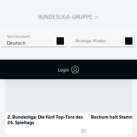
Flanken
0
BUNDESLIGA-GRUPPE
NOCH MEHR BUNDESLIGA
APP STORE
GOOGLE PLAY
IN DER APP!
Sprachauswahl
Anzeige Modus
Deutsch
NEWS
Login
2. Bundesliga: Die fünf Top-Tore des
Bochum holt Stammkr
24. Spieltags