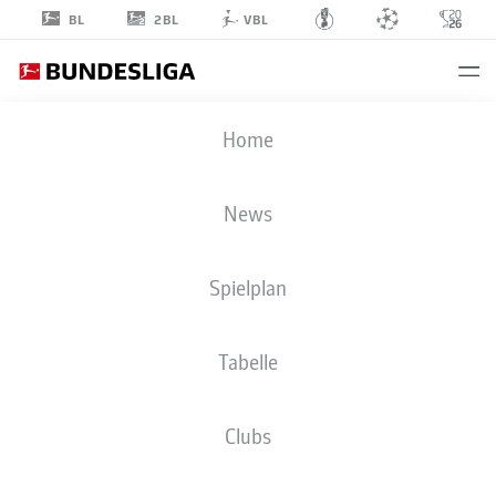
2BL
BL
VBL
DENNIS
Home
DRESSEL
14
News
Spielplan
MITTELFELD
Tabelle
SSV ULM 1846 FUSSBALL
STATISTIK SAISON 2025/2026
Clubs