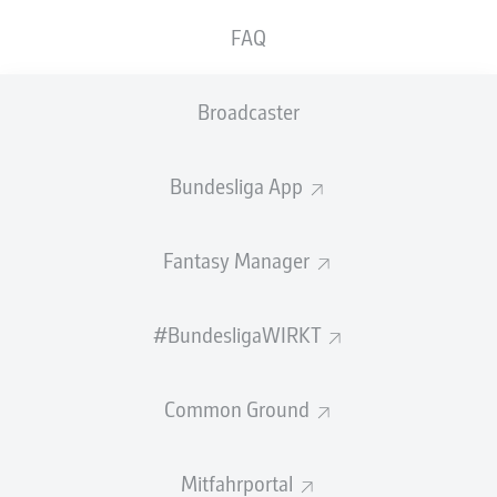
GEW.
GEW.
FAQ
ZWEIKÄMPFE
KOPFDUELLE
12
2
Broadcaster
Begangene Fouls
0
Bundesliga App
Gelbe Karten
0
Einsätze
1
Fantasy Manager
Sprints
0
#BundesligaWIRKT
Intensive Läufe
0
Common Ground
Laufdistanz (km)
0
Speed (km/h)
0
Mitfahrportal