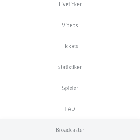
Liveticker
Videos
Tickets
73'
F. Schleusener
52'
M. Kaufmann
Statistiken
8'
J. Gondorf
BWT-Stadion am Hardtwald
Spieler
(7.876 Zuschauer)
F. Badstübner
FAQ
Anzeige
Broadcaster