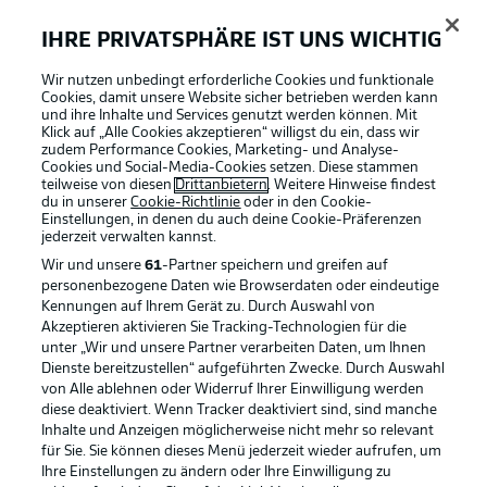
Minute noch mit 3:2 durch, im DFB-Pokal jubelten am
Ende die Kurpfälzer.
IHRE PRIVATSPHÄRE IST UNS WICHTIG
Wir nutzen unbedingt erforderliche Cookies und funktionale
Cookies, damit unsere Website sicher betrieben werden kann
und ihre Inhalte und Services genutzt werden können. Mit
Klick auf „Alle Cookies akzeptieren“ willigst du ein, dass wir
zudem Performance Cookies, Marketing- und Analyse-
Cookies und Social-Media-Cookies setzen. Diese stammen
teilweise von diesen
Drittanbietern
. Weitere Hinweise findest
du in unserer
Cookie-Richtlinie
oder in den Cookie-
Einstellungen, in denen du auch deine Cookie-Präferenzen
jederzeit
verwalten kannst.
Wir und unsere
61
-Partner speichern und greifen auf
personenbezogene Daten wie Browserdaten oder eindeutige
Kennungen auf Ihrem Gerät zu. Durch Auswahl von
2:00
Akzeptieren aktivieren Sie Tracking-Technologien für die
unter „Wir und unsere Partner verarbeiten Daten, um Ihnen
So lief das Hinspiel:
Dienste bereitzustellen“ aufgeführten Zwecke. Durch Auswahl
von Alle ablehnen oder Widerruf Ihrer Einwilligung werden
diese deaktiviert. Wenn Tracker deaktiviert sind, sind manche
Herzlich willkommen!
Inhalte und Anzeigen möglicherweise nicht mehr so relevant
Hier findest du die wichtigsten Informationen zur Partie
für Sie. Sie können dieses Menü jederzeit wieder aufrufen, um
Ihre Einstellungen zu ändern oder Ihre Einwilligung zu
SV Sandhausen gegen Karlsruher SC am 21. Spieltag