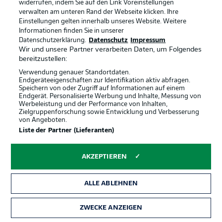
widerrufen, indem Sie auf den Link Voreinstellungen
der Saison 2022/23 in der 2. Bundesliga.
verwalten am unteren Rand der Webseite klicken. Ihre
Einstellungen gelten innerhalb unseres Website. Weitere
Informationen finden Sie in unserer
Datenschutzerklärung.
Datenschutz
Impressum
Wir und unsere Partner verarbeiten Daten, um Folgendes
bereitzustellen:
Verwendung genauer Standortdaten.
Endgeräteeigenschaften zur Identifikation aktiv abfragen.
Speichern von oder Zugriff auf Informationen auf einem
Football as it's meant to be
Endgerät. Personalisierte Werbung und Inhalte, Messung von
Werbeleistung und der Performance von Inhalten,
Zielgruppenforschung sowie Entwicklung und Verbesserung
von Angeboten.
Liste der Partner (Lieferanten)
BUNDESLIGA APP
AKZEPTIEREN
ALLE ABLEHNEN
Offizielle Partner
ZWECKE ANZEIGEN