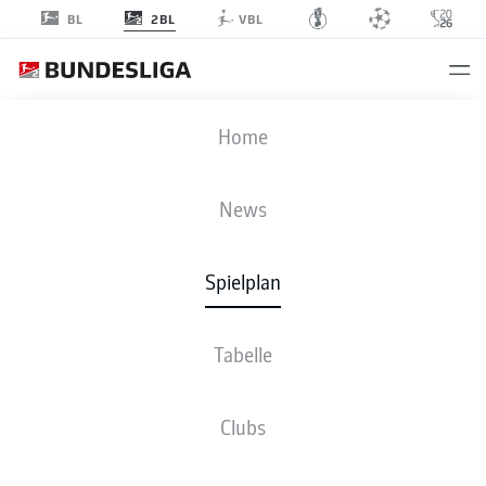
2BL
BL
VBL
SVS
-
KSC
Home
SVS
KSC
0
3
News
Spielplan
LIVE
NEWS
AUFSTELLUNGEN
STATISTIKEN
TABELLE
Tabelle
Clubs