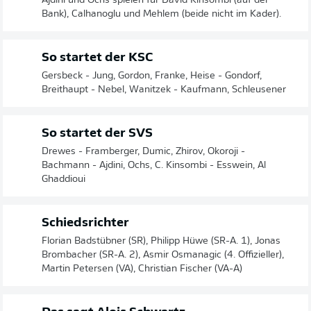
Ajdini und Ochs spielen für David Kinsombi (auf der
Bank), Calhanoglu und Mehlem (beide nicht im Kader).
So startet der KSC
Gersbeck - Jung, Gordon, Franke, Heise - Gondorf,
Breithaupt - Nebel, Wanitzek - Kaufmann, Schleusener
So startet der SVS
Drewes - Framberger, Dumic, Zhirov, Okoroji -
Bachmann - Ajdini, Ochs, C. Kinsombi - Esswein, Al
Ghaddioui
Schiedsrichter
Florian Badstübner (SR), Philipp Hüwe (SR-A. 1), Jonas
Brombacher (SR-A. 2), Asmir Osmanagic (4. Offizieller),
Martin Petersen (VA), Christian Fischer (VA-A)