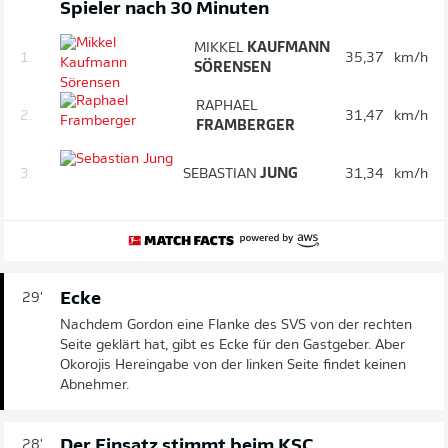
Spieler nach 30 Minuten
MIKKEL
KAUFMANN
1.
35,37
km/h
SÖRENSEN
RAPHAEL
2.
31,47
km/h
FRAMBERGER
3.
SEBASTIAN
JUNG
31,34
km/h
Ecke
29'
Nachdem Gordon eine Flanke des SVS von der rechten
Seite geklärt hat, gibt es Ecke für den Gastgeber. Aber
Okorojis Hereingabe von der linken Seite findet keinen
Abnehmer.
Der Einsatz stimmt beim KSC
28'