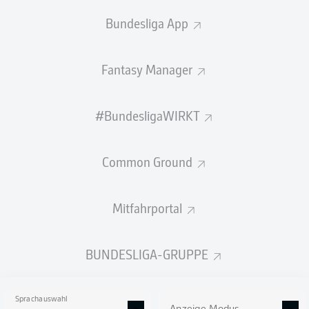
Bundesliga App
Der KSC feiert den zweiten Sieg in Folge
Fantasy Manager
© IMAGO/Eibner-Pressefoto/IMAGO/Eibner
Fazit
90'
+ 3
#BundesligaWIRKT
Der KSC gewinnt auch in der Höhe verdient mit 3:0
beim SV Sandhausen und schafft damit einen kleinen
Befreiungsschlag im Abstiegskampf. Über die gesamten
Common Ground
90 Minuten waren die Gäste die spielbestimmende
Mannschaft und ließen dem SVS keine Schnitte, der
stets hinterherlief.
Mitfahrportal
SPIELENDE
BUNDESLIGA-GRUPPE
Gelbe Karte
90'
+ 2
Sprachauswahl
PHILIP
HEISE