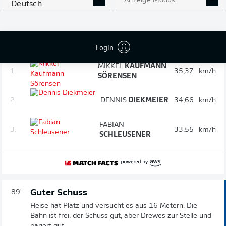
Anzeige Modus
Deutsch
Speed-Update: Die schnellsten
90'
Login
Spieler nach 90 Minuten
MIKKEL
KAUFMANN
1.
35,37
km/h
SÖRENSEN
2.
DENNIS
DIEKMEIER
34,66
km/h
FABIAN
3.
33,55
km/h
SCHLEUSENER
Guter Schuss
89'
Heise hat Platz und versucht es aus 16 Metern. Die
Bahn ist frei, der Schuss gut, aber Drewes zur Stelle und