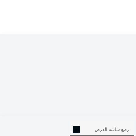
Marvin Ducksch
Oli
Romano Schmid
Je
Felix Agu
Senne Lynen
2
Amos Pieper
Marco Friedl
Michael Zettere
وضع شاشة العرض