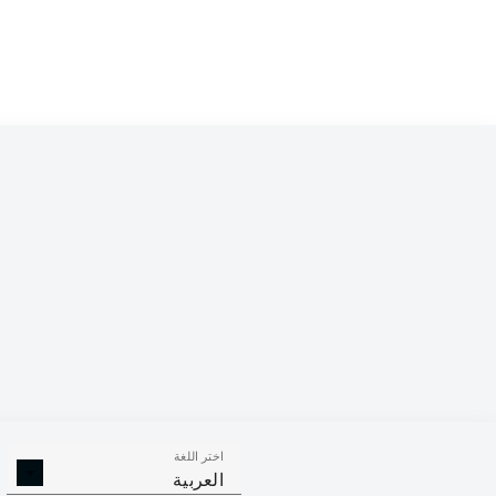
 Ilić
Benedict Hollerbach
 Haberer
András Schäfer
Rani Khedira
Christopher Trimmel
Leopold Querfeld
Danilho Doekhi
Frederik Rønnow
اختر اللغة
العربية