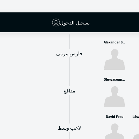
البدلاء
تسجيل الدخول
Alexander Schwolow
حارس مرمى
Oluwaseun Ogbemudia
مدافع
David Preu
Lás
لاعب وسط