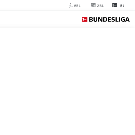
2BL
VBL
BL
NION BERLIN
الجولة 32
التغ
التشكيلة الأساسية
3-3-2-2
UNION BERLIN