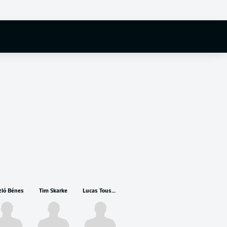
zló Bénes
Tim Skarke
Lucas Tousart