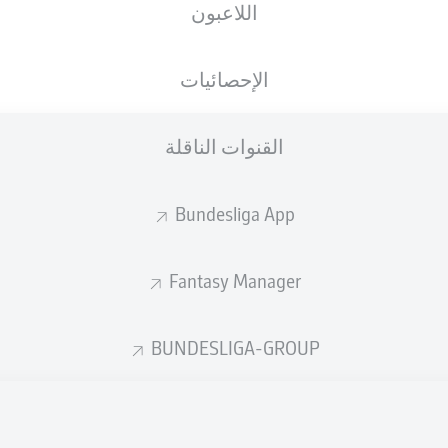
اللاعبون
ver Burke
Andrej
الإحصائيات
القنوات الناقلة
ns Stage
Janik
Mitchell Weiser
Tom Rothe
Bundesliga App
Fantasy Manager
Niklas Stark
Kevin Vogt
BUNDESLIGA-GROUP
r