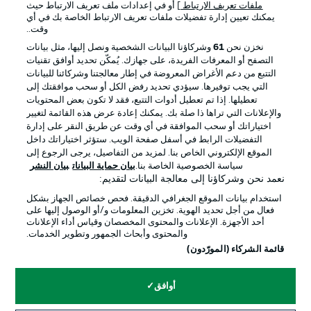
ملفات تعريف الارتباط
] أو في إعدادات ملف تعريف الارتباط حيث
يمكنك تعيين إدارة تفضيلات ملفات تعريف الارتباط الخاصة بك في أي
الإعلانات
الإخطارات القانونية
وقت..
إدارة التفضيلات
بيان الخصوصية
نخزن نحن
61
وشركاؤنا البيانات الشخصية ونصل إليها، مثل بيانات
التصفح أو المعرفات الفريدة، على جهازك. يُمكّن تحديد أوافق تقنيات
شروط الاستخدام
القنوات الناقلة
التتبع من دعم الأغراض المعروضة في إطار معالجتنا وشركائنا للبيانات
الوظائف
جهة النشر
التي يجب توفيرها. سيؤدي تحديد رفض الكل أو سحب موافقتك إلى
تعطيلها. إذا تم تعطيل أدوات التتبع، فقد لا تكون بعض المحتويات
تواصل معنا
اللاعبون
والإعلانات التي تراها ذا صلة بك. يمكنك إعادة عرض هذه القائمة لتغيير
اختياراتك أو سحب الموافقة في أي وقت عن طريق النقر على إدارة
التفضيلات الرابط في أسفل صفحة الويب. ستؤثر اختياراتك داخل
الموقع الإلكتروني الخاص بنا. لمزيد من التفاصيل، يرجى الرجوع إلى
سياسة الخصوصية الخاصة بنا.
بيان حماية البيانات
بيان النشر
نعمد نحن وشركاؤنا إلى معالجة البيانات لتقديم:
استخدام بيانات الموقع الجغرافي الدقيقة. فحص خصائص الجهاز بشكل
فعال من أجل تحديد الهوية. تخزين المعلومات و/أو الوصول إليها على
أحد الأجهزة. الإعلانات والمحتوى المخصصان وقياس أداء الإعلانات
والمحتوى وأبحاث الجمهور وتطوير الخدمات.
© 2026 Bundesliga-Gruppe GmbH
قائمة الشركاء (المورّدون)
اختر اللغة
أوافق
العربية