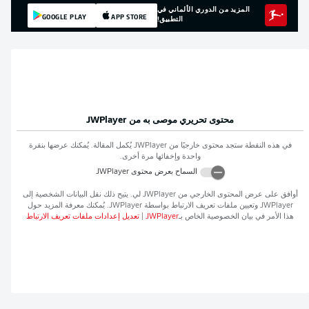
المزيد من الدوري الألماني في
GOOGLE PLAY
APP STORE
التطبيق!
محتوى تحريري موصى به من
JWPlayer
في هذه النقطة ستجد محتوى خارجيًا من
JWPlayer
يُكمل المقالة. يُمكنك عرضها بنقرة
واحدة وإخفائها مرة أخرى.
السماح بعرض محتوى
JWPlayer
أوافق على عرض المحتوى الخارجي من
JWPlayer
لي. يتيح ذلك نقل البيانات الشخصية إلى
JWPlayer
وتعيين ملفات تعريف الارتباط بواسطة
JWPlayer
. يُمكنك معرفة المزيد حول
هذا الأمر في بيان الخصوصية الخاص بـ
JWPlayer
|
تعديل إعدادات ملفات تعريف الارتباط