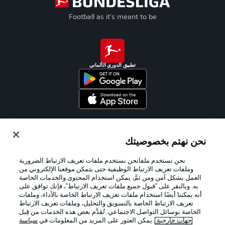
Football as it's meant to be
تطبيق الدوري الألماني
Official Partners
نحن نهتم بخصوصيتك
نحن نستخدم ملفانحن نستخدم ملفات تعريف الارتباط الضرورية
وملفات تعريف الارتباط الوظيفية حتى يتمكن موقعنا الإلكتروني من
العمل بشكل آمن ومن ثمَّ، يمكن استخدام المحتوى والخدمات الخاصة
به. وبالنقر على "قبول جميع ملفات تعريف الارتباط"، فإنك توافق على
أنه يمكننا أيضًا استخدام ملفات تعريف الارتباط الخاصة بالأداء، وملفات
تعريف الارتباط الخاصة بالتسويق والتحليل، وملفات تعريف الارتباط
الخاصة بوسائل التواصل الاجتماعي. تُقدَّم بعض هذه الخدمات من قِبل
جهات خارجية
. يمكن العثور على المزيد من المعلومات في
سياسة