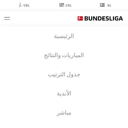
2BL
VBL
BL
LEOPOLD
الرئيسية
QUERFELD
14
المباريات والنتائج
جدول الترتيب
مدافع
الأندية
UNION BERLIN
إحصائيات موسم 2026/2027
الأهداف
زملاء الفريق
مباشر