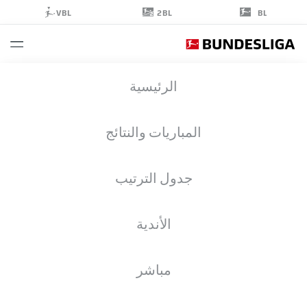
2BL
VBL
BL
DANILHO
الرئيسية
DOEKHI
5
المباريات والنتائج
جدول الترتيب
مدافع
الأندية
UNION BERLIN
إحصائيات موسم 2026/2027
الأهداف
زملاء الفريق
مباشر