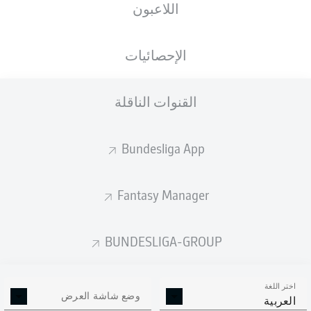
اللاعبون
الجنسية
الطول
الوزن
30.06.1998
86
190
NLD
, SUR
28 عام
KG
CM
الإحصائيات
القنوات الناقلة
Competition
Bundesliga
Bundesliga App
Season
2026/2027
Fantasy Manager
BUNDESLIGA-GROUP
إحصائيات موسم 2026/2027
اختر اللغة
وضع شاشة العرض
العربية
الالتحامات الهوائية