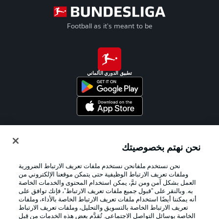
Football as it's meant to be
تطبيق الدوري الألماني
Official Partners
نحن نهتم بخصوصيتك
نحن نستخدم ملفانحن نستخدم ملفات تعريف الارتباط الضرورية
وملفات تعريف الارتباط الوظيفية حتى يتمكن موقعنا الإلكتروني من
العمل بشكل آمن ومن ثمَّ، يمكن استخدام المحتوى والخدمات الخاصة
به. وبالنقر على "قبول جميع ملفات تعريف الارتباط"، فإنك توافق على
أنه يمكننا أيضًا استخدام ملفات تعريف الارتباط الخاصة بالأداء، وملفات
تعريف الارتباط الخاصة بالتسويق والتحليل، وملفات تعريف الارتباط
الخاصة بوسائل التواصل الاجتماعي. تُقدَّم بعض هذه الخدمات من قِبل