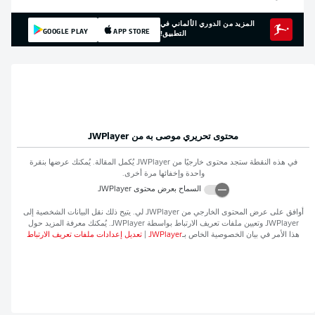
المزيد من الدوري الألماني في
GOOGLE PLAY
APP STORE
التطبيق!
محتوى تحريري موصى به من
JWPlayer
في هذه النقطة ستجد محتوى خارجيًا من
JWPlayer
يُكمل المقالة. يُمكنك عرضها بنقرة
واحدة وإخفائها مرة أخرى.
السماح بعرض محتوى
JWPlayer
أوافق على عرض المحتوى الخارجي من
JWPlayer
لي. يتيح ذلك نقل البيانات الشخصية إلى
JWPlayer
وتعيين ملفات تعريف الارتباط بواسطة
JWPlayer
. يُمكنك معرفة المزيد حول
هذا الأمر في بيان الخصوصية الخاص بـ
JWPlayer
|
تعديل إعدادات ملفات تعريف الارتباط