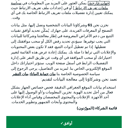
جهات خارجية
. يمكن العثور على المزيد من المعلومات في
سياسة
ملفات تعريف الارتباط
] أو في إعدادات ملف تعريف الارتباط حيث
يمكنك تعيين إدارة تفضيلات ملفات تعريف الارتباط الخاصة بك في أي
الإعلانات
الإخطارات القانونية
وقت..
إدارة التفضيلات
بيان الخصوصية
نخزن نحن
61
وشركاؤنا البيانات الشخصية ونصل إليها، مثل بيانات
التصفح أو المعرفات الفريدة، على جهازك. يُمكّن تحديد أوافق تقنيات
شروط الاستخدام
القنوات الناقلة
التتبع من دعم الأغراض المعروضة في إطار معالجتنا وشركائنا للبيانات
الوظائف
جهة النشر
التي يجب توفيرها. سيؤدي تحديد رفض الكل أو سحب موافقتك إلى
تعطيلها. إذا تم تعطيل أدوات التتبع، فقد لا تكون بعض المحتويات
تواصل معنا
اللاعبون
والإعلانات التي تراها ذا صلة بك. يمكنك إعادة عرض هذه القائمة لتغيير
اختياراتك أو سحب الموافقة في أي وقت عن طريق النقر على إدارة
التفضيلات الرابط في أسفل صفحة الويب. ستؤثر اختياراتك داخل
الموقع الإلكتروني الخاص بنا. لمزيد من التفاصيل، يرجى الرجوع إلى
سياسة الخصوصية الخاصة بنا.
بيان حماية البيانات
بيان النشر
نعمد نحن وشركاؤنا إلى معالجة البيانات لتقديم:
استخدام بيانات الموقع الجغرافي الدقيقة. فحص خصائص الجهاز بشكل
فعال من أجل تحديد الهوية. تخزين المعلومات و/أو الوصول إليها على
أحد الأجهزة. الإعلانات والمحتوى المخصصان وقياس أداء الإعلانات
والمحتوى وأبحاث الجمهور وتطوير الخدمات.
© 2026 Bundesliga-Gruppe GmbH
قائمة الشركاء (المورّدون)
اختر اللغة
أوافق
العربية