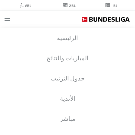
2BL
VBL
BL
LÁSZLÓ
الرئيسية
BÉNES
20
المباريات والنتائج
جدول الترتيب
لاعب وسط
الأندية
UNION BERLIN
إحصائيات موسم 2025/2026
الأهداف
مباشر