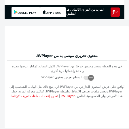
المزيد من الدوري الألماني في
GOOGLE PLAY
APP STORE
التطبيق!
محتوى تحريري موصى به من
JWPlayer
في هذه النقطة ستجد محتوى خارجيًا من
JWPlayer
يُكمل المقالة. يُمكنك عرضها بنقرة
واحدة وإخفائها مرة أخرى.
السماح بعرض محتوى
JWPlayer
أوافق على عرض المحتوى الخارجي من
JWPlayer
لي. يتيح ذلك نقل البيانات الشخصية إلى
JWPlayer
وتعيين ملفات تعريف الارتباط بواسطة
JWPlayer
. يُمكنك معرفة المزيد حول
هذا الأمر في بيان الخصوصية الخاص بـ
JWPlayer
|
تعديل إعدادات ملفات تعريف الارتباط