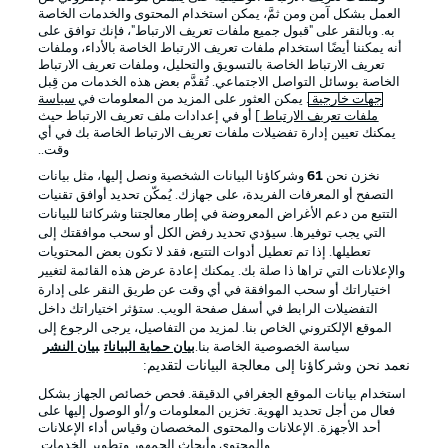
العمل بشكل آمن ومن ثمَّ، يمكن استخدام المحتوى والخدمات الخاصة
به. وبالنقر على "قبول جميع ملفات تعريف الارتباط"، فإنك توافق على
أنه يمكننا أيضًا استخدام ملفات تعريف الارتباط الخاصة بالأداء، وملفات
تعريف الارتباط الخاصة بالتسويق والتحليل، وملفات تعريف الارتباط
الخاصة بوسائل التواصل الاجتماعي. تُقدَّم بعض هذه الخدمات من قِبل
جهات خارجية
. يمكن العثور على المزيد من المعلومات في
سياسة
ملفات تعريف الارتباط
] أو في إعدادات ملف تعريف الارتباط حيث
يمكنك تعيين إدارة تفضيلات ملفات تعريف الارتباط الخاصة بك في أي
الإعلانات
الإخطارات القانونية
وقت..
إدارة التفضيلات
بيان الخصوصية
نخزن نحن
61
وشركاؤنا البيانات الشخصية ونصل إليها، مثل بيانات
التصفح أو المعرفات الفريدة، على جهازك. يُمكّن تحديد أوافق تقنيات
شروط الاستخدام
القنوات الناقلة
التتبع من دعم الأغراض المعروضة في إطار معالجتنا وشركائنا للبيانات
الوظائف
جهة النشر
التي يجب توفيرها. سيؤدي تحديد رفض الكل أو سحب موافقتك إلى
تعطيلها. إذا تم تعطيل أدوات التتبع، فقد لا تكون بعض المحتويات
تواصل معنا
اللاعبون
والإعلانات التي تراها ذا صلة بك. يمكنك إعادة عرض هذه القائمة لتغيير
اختياراتك أو سحب الموافقة في أي وقت عن طريق النقر على إدارة
التفضيلات الرابط في أسفل صفحة الويب. ستؤثر اختياراتك داخل
الموقع الإلكتروني الخاص بنا. لمزيد من التفاصيل، يرجى الرجوع إلى
سياسة الخصوصية الخاصة بنا.
بيان حماية البيانات
بيان النشر
نعمد نحن وشركاؤنا إلى معالجة البيانات لتقديم:
استخدام بيانات الموقع الجغرافي الدقيقة. فحص خصائص الجهاز بشكل
فعال من أجل تحديد الهوية. تخزين المعلومات و/أو الوصول إليها على
أحد الأجهزة. الإعلانات والمحتوى المخصصان وقياس أداء الإعلانات
والمحتوى وأبحاث الجمهور وتطوير الخدمات.