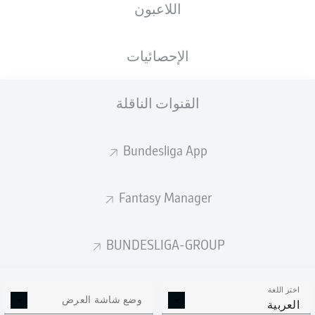
اللاعبون
الجنسية
الطول
الوزن
09.09.1997
72
181
SVK
,
28 عام
KG
CM
HUN
الإحصائيات
القنوات الناقلة
Competition
Bundesliga
Bundesliga App
Season
2025/2026
Fantasy Manager
BUNDESLIGA-GROUP
إحصائيات موسم 2025/2026
اختر اللغة
وضع شاشة العرض
العربية
الالتحامات الهوائية