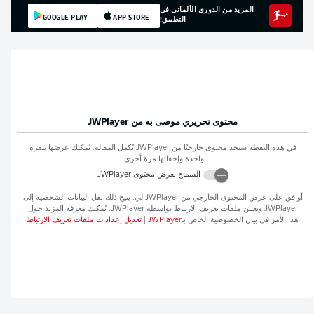
المزيد من الدوري الألماني في
GOOGLE PLAY
APP STORE
التطبيق!
محتوى تحريري موصى به من
JWPlayer
في هذه النقطة ستجد محتوى خارجيًا من
JWPlayer
يُكمل المقالة. يُمكنك عرضها بنقرة
واحدة وإخفائها مرة أخرى.
السماح بعرض محتوى
JWPlayer
أوافق على عرض المحتوى الخارجي من
JWPlayer
لي. يتيح ذلك نقل البيانات الشخصية إلى
JWPlayer
وتعيين ملفات تعريف الارتباط بواسطة
JWPlayer
. يُمكنك معرفة المزيد حول
هذا الأمر في بيان الخصوصية الخاص بـ
JWPlayer
|
تعديل إعدادات ملفات تعريف الارتباط