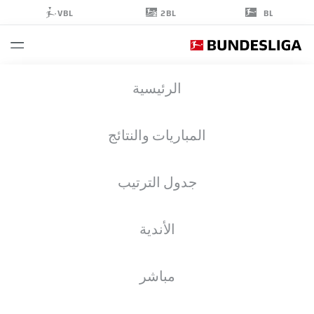
2BL
VBL
BL
ANDRÁS
الرئيسية
SCHÄFER
13
المباريات والنتائج
جدول الترتيب
لاعب وسط
الأندية
UNION BERLIN
إحصائيات موسم 2026/2027
الأهداف
زملاء الفريق
مباشر