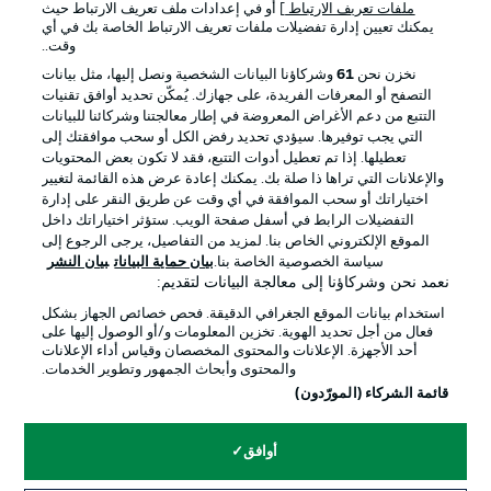
ملفات تعريف الارتباط
] أو في إعدادات ملف تعريف الارتباط حيث
يمكنك تعيين إدارة تفضيلات ملفات تعريف الارتباط الخاصة بك في أي
الإعلانات
الإخطارات القانونية
وقت..
إدارة التفضيلات
بيان الخصوصية
نخزن نحن
61
وشركاؤنا البيانات الشخصية ونصل إليها، مثل بيانات
التصفح أو المعرفات الفريدة، على جهازك. يُمكّن تحديد أوافق تقنيات
شروط الاستخدام
القنوات الناقلة
التتبع من دعم الأغراض المعروضة في إطار معالجتنا وشركائنا للبيانات
الوظائف
جهة النشر
التي يجب توفيرها. سيؤدي تحديد رفض الكل أو سحب موافقتك إلى
تعطيلها. إذا تم تعطيل أدوات التتبع، فقد لا تكون بعض المحتويات
تواصل معنا
اللاعبون
والإعلانات التي تراها ذا صلة بك. يمكنك إعادة عرض هذه القائمة لتغيير
اختياراتك أو سحب الموافقة في أي وقت عن طريق النقر على إدارة
التفضيلات الرابط في أسفل صفحة الويب. ستؤثر اختياراتك داخل
الموقع الإلكتروني الخاص بنا. لمزيد من التفاصيل، يرجى الرجوع إلى
سياسة الخصوصية الخاصة بنا.
بيان حماية البيانات
بيان النشر
نعمد نحن وشركاؤنا إلى معالجة البيانات لتقديم:
استخدام بيانات الموقع الجغرافي الدقيقة. فحص خصائص الجهاز بشكل
فعال من أجل تحديد الهوية. تخزين المعلومات و/أو الوصول إليها على
أحد الأجهزة. الإعلانات والمحتوى المخصصان وقياس أداء الإعلانات
والمحتوى وأبحاث الجمهور وتطوير الخدمات.
© 2026 Bundesliga-Gruppe GmbH
قائمة الشركاء (المورّدون)
اختر اللغة
أوافق
العربية