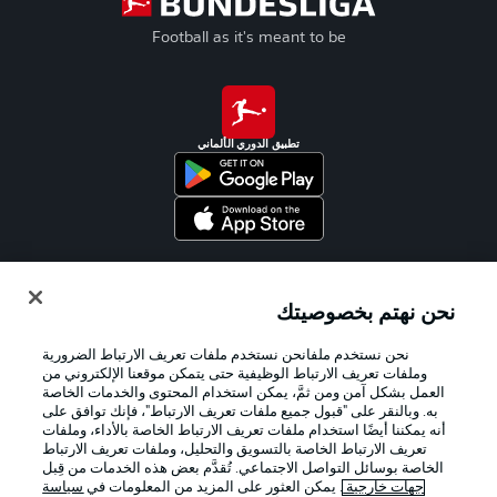
Football as it's meant to be
تطبيق الدوري الألماني
Official Partners
نحن نهتم بخصوصيتك
نحن نستخدم ملفانحن نستخدم ملفات تعريف الارتباط الضرورية
وملفات تعريف الارتباط الوظيفية حتى يتمكن موقعنا الإلكتروني من
العمل بشكل آمن ومن ثمَّ، يمكن استخدام المحتوى والخدمات الخاصة
به. وبالنقر على "قبول جميع ملفات تعريف الارتباط"، فإنك توافق على
أنه يمكننا أيضًا استخدام ملفات تعريف الارتباط الخاصة بالأداء، وملفات
تعريف الارتباط الخاصة بالتسويق والتحليل، وملفات تعريف الارتباط
الخاصة بوسائل التواصل الاجتماعي. تُقدَّم بعض هذه الخدمات من قِبل
جهات خارجية
. يمكن العثور على المزيد من المعلومات في
سياسة