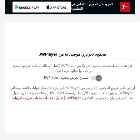
المزيد من الدوري الألماني في
GOOGLE PLAY
APP STORE
التطبيق!
محتوى تحريري موصى به من
JWPlayer
في هذه النقطة ستجد محتوى خارجيًا من
JWPlayer
يُكمل المقالة. يُمكنك عرضها بنقرة
واحدة وإخفائها مرة أخرى.
السماح بعرض محتوى
JWPlayer
أوافق على عرض المحتوى الخارجي من
JWPlayer
لي. يتيح ذلك نقل البيانات الشخصية إلى
JWPlayer
وتعيين ملفات تعريف الارتباط بواسطة
JWPlayer
. يُمكنك معرفة المزيد حول
هذا الأمر في بيان الخصوصية الخاص بـ
JWPlayer
|
تعديل إعدادات ملفات تعريف الارتباط