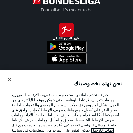
Football as it's meant to be
تطبيق الدوري الألماني
Official Partners
نحن نهتم بخصوصيتك
نحن نستخدم ملفانحن نستخدم ملفات تعريف الارتباط الضرورية
وملفات تعريف الارتباط الوظيفية حتى يتمكن موقعنا الإلكتروني من
العمل بشكل آمن ومن ثمَّ، يمكن استخدام المحتوى والخدمات الخاصة
به. وبالنقر على "قبول جميع ملفات تعريف الارتباط"، فإنك توافق على
أنه يمكننا أيضًا استخدام ملفات تعريف الارتباط الخاصة بالأداء، وملفات
تعريف الارتباط الخاصة بالتسويق والتحليل، وملفات تعريف الارتباط
الخاصة بوسائل التواصل الاجتماعي. تُقدَّم بعض هذه الخدمات من قِبل
جهات خارجية
. يمكن العثور على المزيد من المعلومات في
سياسة