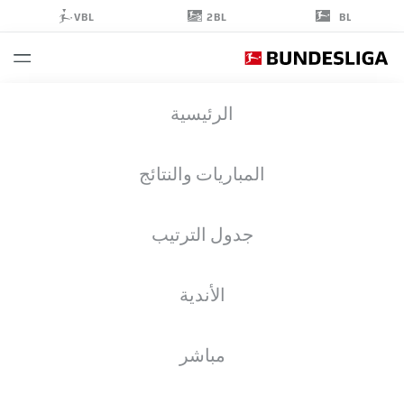
2BL
VBL
BL
MARIN
الرئيسية
LJUBICIC
27
المباريات والنتائج
جدول الترتيب
مهاجم
الأندية
UNION BERLIN
إحصائيات موسم 2026/2027
الأهداف
زملاء الفريق
مباشر