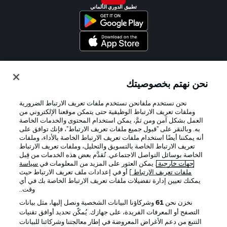
تطبيق الدوري الألماني
Official Partners
نحن نهتم بخصوصيتك
نحن نستخدم ملفانحن نستخدم ملفات تعريف الارتباط الضرورية
وملفات تعريف الارتباط الوظيفية حتى يتمكن موقعنا الإلكتروني من
العمل بشكل آمن ومن ثمَّ، يمكن استخدام المحتوى والخدمات الخاصة
به. وبالنقر على "قبول جميع ملفات تعريف الارتباط"، فإنك توافق على
أنه يمكننا أيضًا استخدام ملفات تعريف الارتباط الخاصة بالأداء، وملفات
تعريف الارتباط الخاصة بالتسويق والتحليل، وملفات تعريف الارتباط
الخاصة بوسائل التواصل الاجتماعي. تُقدَّم بعض هذه الخدمات من قِبل
جهات خارجية
. يمكن العثور على المزيد من المعلومات في
سياسة
ملفات تعريف الارتباط
] أو في إعدادات ملف تعريف الارتباط حيث
يمكنك تعيين إدارة تفضيلات ملفات تعريف الارتباط الخاصة بك في أي
الإعلانات
الإخطارات القانونية
وقت..
إدارة التفضيلات
بيان الخصوصية
نخزن نحن
61
وشركاؤنا البيانات الشخصية ونصل إليها، مثل بيانات
التصفح أو المعرفات الفريدة، على جهازك. يُمكّن تحديد أوافق تقنيات
شروط الاستخدام
الوظائف
التتبع من دعم الأغراض المعروضة في إطار معالجتنا وشركائنا للبيانات