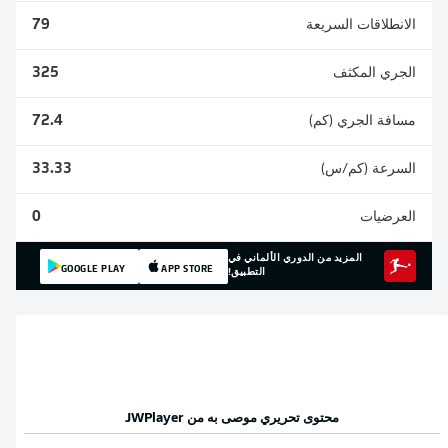
الانطلاقات السريعة
79
الجري المكثف
325
مسافة الجري (كم)
72.4
السرعة (كم/س)
33.33
العرضيات
0
المزيد من الدوري الألماني في
GOOGLE PLAY
APP STORE
التطبيق!
محتوى تحريري موصى به من
JWPlayer