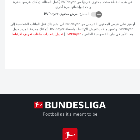
في هذه النقطة ستجد محتوى خارجيًا من
JWPlayer
يُكمل المقالة. يُمكنك عرضها بنقرة
واحدة وإخفائها مرة أخرى.
السماح بعرض محتوى
JWPlayer
أوافق على عرض المحتوى الخارجي من
JWPlayer
لي. يتيح ذلك نقل البيانات الشخصية إلى
JWPlayer
وتعيين ملفات تعريف الارتباط بواسطة
JWPlayer
. يُمكنك معرفة المزيد حول
هذا الأمر في بيان الخصوصية الخاص بـ
JWPlayer
|
تعديل إعدادات ملفات تعريف الارتباط
Football as it's meant to be