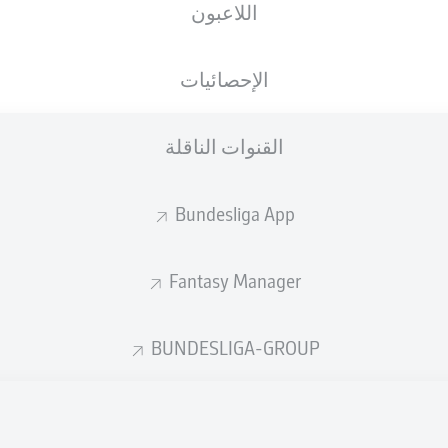
اللاعبون
lipp Hofmann
الإحصائيات
القنوات الناقلة
Lukas Daschner
Jan-Niklas Beste
Jan S
Losilla
Bundesliga App
Fantasy Manager
ašović
Cristian Gamboa
Jonas Föhrenba
BUNDESLIGA-GROUP
n