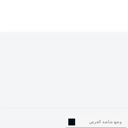
Takuma Asano
Phi
Kevin Stöger
Patrick Osterhage
Anthony 
Bernardo
Keven Schlotterbeck
Erhan M
Manuel Rieman
وضع شاشة العرض