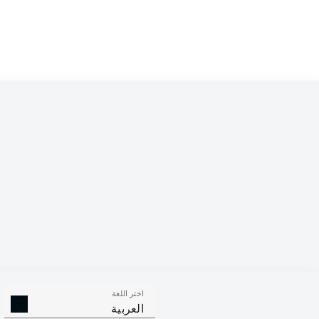
Tim Kleindienst
chöppner
Adrian Beck
Eren Dinkçi
Lennard Maloney
ch
Benedikt Gimber
Patrick Mainka
Omar Traoré
Kevin Müller
اختر اللغة
العربية