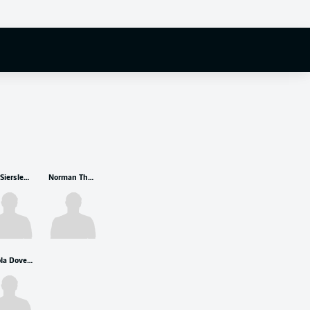
Tim Siersleben
Norman Theuerkauf
Nikola Dovedan