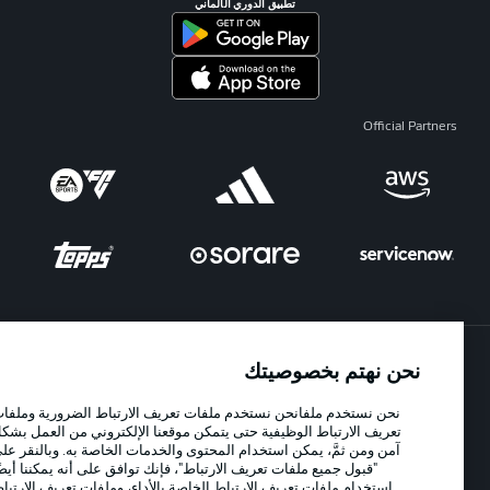
تطبيق الدوري الألماني
Official Partners
نحن نهتم بخصوصيتك
الإعلانات
الإخطارات القانونية
نحن نستخدم ملفانحن نستخدم ملفات تعريف الارتباط الضرورية وملفات
إدارة التفضيلات
بيان الخصوصية
تعريف الارتباط الوظيفية حتى يتمكن موقعنا الإلكتروني من العمل بشكل
شروط الاستخدام
الوظائف
آمن ومن ثمَّ، يمكن استخدام المحتوى والخدمات الخاصة به. وبالنقر على
"قبول جميع ملفات تعريف الارتباط"، فإنك توافق على أنه يمكننا أيضًا
جهة النشر
تواصل معنا
استخدام ملفات تعريف الارتباط الخاصة بالأداء، وملفات تعريف الارتباط