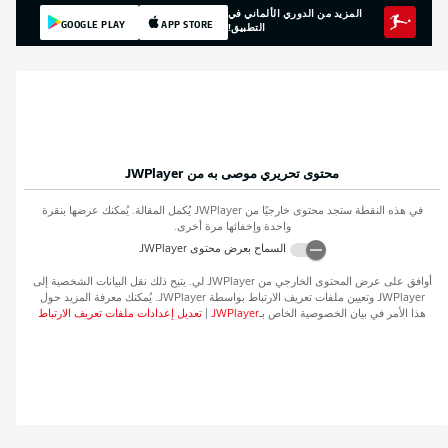
المزيد من الدوري الألماني في
GOOGLE PLAY
APP STORE
التطبيق!
محتوى تحريري موصى به من
JWPlayer
في هذه النقطة ستجد محتوى خارجيًا من
JWPlayer
يُكمل المقالة. يُمكنك عرضها بنقرة
واحدة وإخفائها مرة أخرى.
السماح بعرض محتوى
JWPlayer
افق على عرض المحتوى الخارجي من
JWPlayer
لي. يتيح ذلك نقل البيانات الشخصية إلى
JWPlaye
وتعيين ملفات تعريف الارتباط بواسطة
JWPlayer
. يُمكنك معرفة المزيد حول
ذا الأمر في بيان الخصوصية الخاص بـ
JWPlayer
|
تعديل إعدادات ملفات تعريف الارتباط