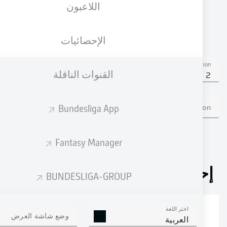
اللاعبون
الجنسية
04.10.1999
الطول
الوزن
DEU
26 عام
191 CM
83 KG
الإحصائيات
Competition
القنوات الناقلة
Bundesliga 2
Bundesliga App
Season
Fantasy Manager
إحصائيات موسم 2025/2026
BUNDESLIGA-GROUP
اختر اللغة
الالتحامات الهوائية
وضع شاشة العرض
الافتكاكات الناجحة
العربية
الناجحة