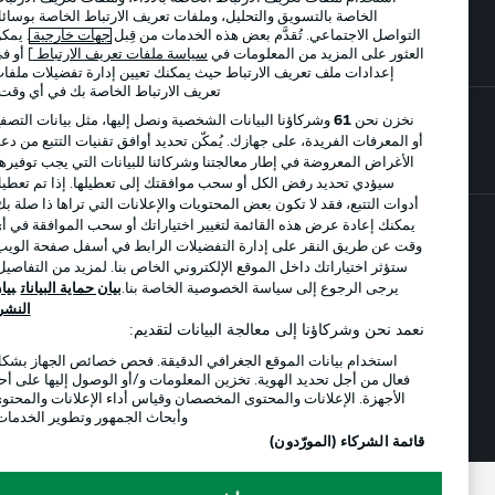
الخاصة بالتسويق والتحليل، وملفات تعريف الارتباط الخاصة بوسائل
اللاعبون
التواصل الاجتماعي. تُقدَّم بعض هذه الخدمات من قِبل
جهات خارجية
. يمكن
العثور على المزيد من المعلومات في
سياسة ملفات تعريف الارتباط
] أو في
إعدادات ملف تعريف الارتباط حيث يمكنك تعيين إدارة تفضيلات ملفات
تعريف الارتباط الخاصة بك في أي وقت..
نخزن نحن
61
وشركاؤنا البيانات الشخصية ونصل إليها، مثل بيانات التصفح
أو المعرفات الفريدة، على جهازك. يُمكّن تحديد أوافق تقنيات التتبع من دعم
الأغراض المعروضة في إطار معالجتنا وشركائنا للبيانات التي يجب توفيرها.
سيؤدي تحديد رفض الكل أو سحب موافقتك إلى تعطيلها. إذا تم تعطيل
أدوات التتبع، فقد لا تكون بعض المحتويات والإعلانات التي تراها ذا صلة بك.
يمكنك إعادة عرض هذه القائمة لتغيير اختياراتك أو سحب الموافقة في أي
وقت عن طريق النقر على إدارة التفضيلات الرابط في أسفل صفحة الويب.
© 2026 Bundesliga-Gruppe GmbH
ستؤثر اختياراتك داخل الموقع الإلكتروني الخاص بنا. لمزيد من التفاصيل،
يرجى الرجوع إلى سياسة الخصوصية الخاصة بنا.
بيان حماية البيانات
بيان
اختر اللغة
النشر
العربية
نعمد نحن وشركاؤنا إلى معالجة البيانات لتقديم:
استخدام بيانات الموقع الجغرافي الدقيقة. فحص خصائص الجهاز بشكل
فعال من أجل تحديد الهوية. تخزين المعلومات و/أو الوصول إليها على أحد
الأجهزة. الإعلانات والمحتوى المخصصان وقياس أداء الإعلانات والمحتوى
وضع شاشة العرض
وأبحاث الجمهور وتطوير الخدمات.
قائمة الشركاء (المورّدون)