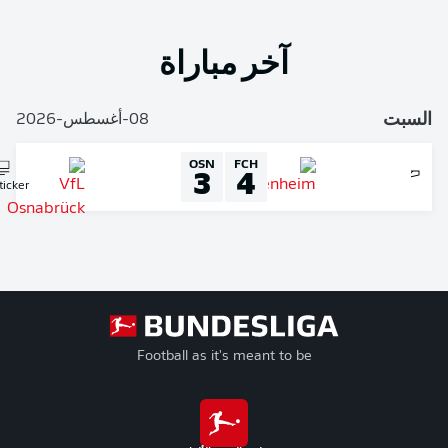
آخر مباراة
لسبت
08-أغسطس-2026
OSN
FCH
3
4
Liveticker
Football as it's meant to be