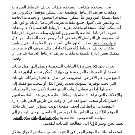
نحن نستخدم ملفانحن نستخدم ملفات تعريف الارتباط الضرورية
Official Partners
وملفات تعريف الارتباط الوظيفية حتى يتمكن موقعنا الإلكتروني من
العمل بشكل آمن ومن ثمَّ، يمكن استخدام المحتوى والخدمات الخاصة
به. وبالنقر على "قبول جميع ملفات تعريف الارتباط"، فإنك توافق على
أنه يمكننا أيضًا استخدام ملفات تعريف الارتباط الخاصة بالأداء، وملفات
تعريف الارتباط الخاصة بالتسويق والتحليل، وملفات تعريف الارتباط
الخاصة بوسائل التواصل الاجتماعي. تُقدَّم بعض هذه الخدمات من قِبل
جهات خارجية
. يمكن العثور على المزيد من المعلومات في
سياسة
ملفات تعريف الارتباط
] أو في إعدادات ملف تعريف الارتباط حيث
يمكنك تعيين إدارة تفضيلات ملفات تعريف الارتباط الخاصة بك في أي
وقت..
نخزن نحن
61
وشركاؤنا البيانات الشخصية ونصل إليها، مثل بيانات
التصفح أو المعرفات الفريدة، على جهازك. يُمكّن تحديد أوافق تقنيات
التتبع من دعم الأغراض المعروضة في إطار معالجتنا وشركائنا للبيانات
الإعلانات
الإخطارات القانونية
التي يجب توفيرها. سيؤدي تحديد رفض الكل أو سحب موافقتك إلى
تعطيلها. إذا تم تعطيل أدوات التتبع، فقد لا تكون بعض المحتويات
إدارة التفضيلات
بيان الخصوصية
والإعلانات التي تراها ذا صلة بك. يمكنك إعادة عرض هذه القائمة لتغيير
اختياراتك أو سحب الموافقة في أي وقت عن طريق النقر على إدارة
شروط الاستخدام
القنوات الناقلة
التفضيلات الرابط في أسفل صفحة الويب. ستؤثر اختياراتك داخل
الوظائف
جهة النشر
الموقع الإلكتروني الخاص بنا. لمزيد من التفاصيل، يرجى الرجوع إلى
سياسة الخصوصية الخاصة بنا.
بيان حماية البيانات
بيان النشر
تواصل معنا
اللاعبون
نعمد نحن وشركاؤنا إلى معالجة البيانات لتقديم:
استخدام بيانات الموقع الجغرافي الدقيقة. فحص خصائص الجهاز بشكل