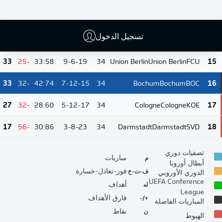
35
-12
39:51
7-14-13
34
Mainz
Mainz
M05
13
M'gladbach
BMG
تسجيل الدخول
34
-11
56:67
7-13-14
34
14
Borussia Mönchengladbach
33
-25
33:58
9-6-19
34
Union Berlin
Union Berlin
FCU
15
33
-32
42:74
7-12-15
34
Bochum
Bochum
BOC
16
27
-32
28:60
5-12-17
34
Cologne
Cologne
KOE
17
17
-56
30:86
3-8-23
34
Darmstadt
Darmstadt
SVD
18
تصفيات دوري
م
مباريات
أبطال أوروبا
ف-ت-خ
فوز-تعادل-خسارة
الدوري الأوروبي
UEFA Conference
له
أهداف
League
+/-
فارق الأهداف
المباريات الفاصلة
ن
نقاط
الهبوط