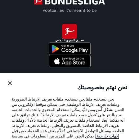
Football as it's meant to be
تطبيق الدوري الألماني
Official Partners
نحن نهتم بخصوصيتك
نحن نستخدم ملفانحن نستخدم ملفات تعريف الارتباط الضرورية
وملفات تعريف الارتباط الوظيفية حتى يتمكن موقعنا الإلكتروني من
العمل بشكل آمن ومن ثمَّ، يمكن استخدام المحتوى والخدمات الخاصة
به. وبالنقر على "قبول جميع ملفات تعريف الارتباط"، فإنك توافق على
أنه يمكننا أيضًا استخدام ملفات تعريف الارتباط الخاصة بالأداء، وملفات
تعريف الارتباط الخاصة بالتسويق والتحليل، وملفات تعريف الارتباط
الخاصة بوسائل التواصل الاجتماعي. تُقدَّم بعض هذه الخدمات من قِبل
جهات خارجية
. يمكن العثور على المزيد من المعلومات في
سياسة