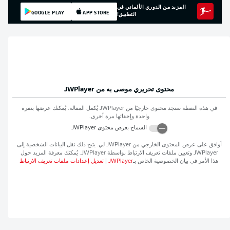
المزيد من الدوري الألماني في
GOOGLE PLAY
APP STORE
التطبيق!
محتوى تحريري موصى به من
JWPlayer
في هذه النقطة ستجد محتوى خارجيًا من
JWPlayer
يُكمل المقالة. يُمكنك عرضها بنقرة
واحدة وإخفائها مرة أخرى.
السماح بعرض محتوى
JWPlayer
أوافق على عرض المحتوى الخارجي من
JWPlayer
لي. يتيح ذلك نقل البيانات الشخصية إلى
JWPlayer
وتعيين ملفات تعريف الارتباط بواسطة
JWPlayer
. يُمكنك معرفة المزيد حول
هذا الأمر في بيان الخصوصية الخاص بـ
JWPlayer
|
تعديل إعدادات ملفات تعريف الارتباط