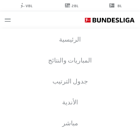
2BL
VBL
BL
KEVEN
الرئيسية
SCHLOTTERBECK
31
المباريات والنتائج
جدول الترتيب
مدافع
الأندية
AUGSBURG
إحصائيات موسم 2026/2027
الأهداف
زملاء الفريق
مباشر