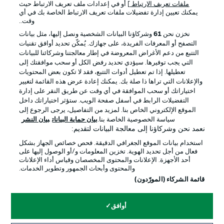
ملفات تعريف الارتباط
] أو في إعدادات ملف تعريف الارتباط حيث
يمكنك تعيين إدارة تفضيلات ملفات تعريف الارتباط الخاصة بك في أي
الإعلانات
الإخطارات القانونية
وقت..
إدارة التفضيلات
بيان الخصوصية
نخزن نحن
61
وشركاؤنا البيانات الشخصية ونصل إليها، مثل بيانات
التصفح أو المعرفات الفريدة، على جهازك. يُمكّن تحديد أوافق تقنيات
شروط الاستخدام
القنوات الناقلة
التتبع من دعم الأغراض المعروضة في إطار معالجتنا وشركائنا للبيانات
الوظائف
جهة النشر
التي يجب توفيرها. سيؤدي تحديد رفض الكل أو سحب موافقتك إلى
تعطيلها. إذا تم تعطيل أدوات التتبع، فقد لا تكون بعض المحتويات
تواصل معنا
اللاعبون
والإعلانات التي تراها ذا صلة بك. يمكنك إعادة عرض هذه القائمة لتغيير
اختياراتك أو سحب الموافقة في أي وقت عن طريق النقر على إدارة
التفضيلات الرابط في أسفل صفحة الويب. ستؤثر اختياراتك داخل
الموقع الإلكتروني الخاص بنا. لمزيد من التفاصيل، يرجى الرجوع إلى
سياسة الخصوصية الخاصة بنا.
بيان حماية البيانات
بيان النشر
نعمد نحن وشركاؤنا إلى معالجة البيانات لتقديم:
استخدام بيانات الموقع الجغرافي الدقيقة. فحص خصائص الجهاز بشكل
فعال من أجل تحديد الهوية. تخزين المعلومات و/أو الوصول إليها على
أحد الأجهزة. الإعلانات والمحتوى المخصصان وقياس أداء الإعلانات
والمحتوى وأبحاث الجمهور وتطوير الخدمات.
© 2026 Bundesliga-Gruppe GmbH
قائمة الشركاء (المورّدون)
اختر اللغة
أوافق
العربية