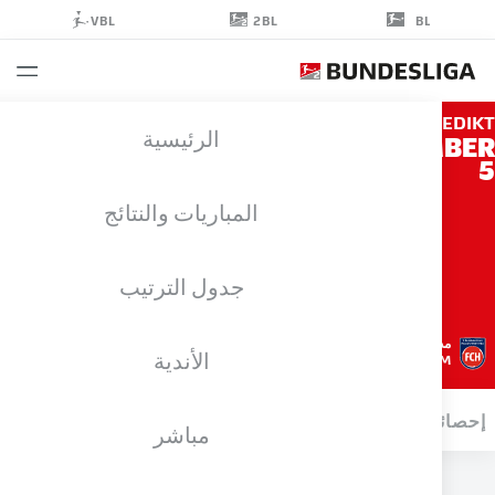
2BL
VBL
BL
BENED
الرئيسية
GIMB
المباريات والنتائج
جدول الترتيب
مدافع
الأندية
HEIDENHEIM
ائيات موسم 2025/2026
الأهداف
مباشر