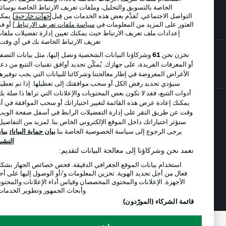
الخاصة بالتسويق والتحليل، وملفات تعريف الارتباط الخاصة بوسائل
اللاعبون
التواصل الاجتماعي. تُقدَّم بعض هذه الخدمات من قِبل
جهات خارجية
. يمكن
العثور على المزيد من المعلومات في
سياسة ملفات تعريف الارتباط
] أو في
إعدادات ملف تعريف الارتباط حيث يمكنك تعيين إدارة تفضيلات ملفات
تعريف الارتباط الخاصة بك في أي وقت..
نخزن نحن
61
وشركاؤنا البيانات الشخصية ونصل إليها، مثل بيانات التصفح
أو المعرفات الفريدة، على جهازك. يُمكّن تحديد أوافق تقنيات التتبع من دعم
الأغراض المعروضة في إطار معالجتنا وشركائنا للبيانات التي يجب توفيرها.
سيؤدي تحديد رفض الكل أو سحب موافقتك إلى تعطيلها. إذا تم تعطيل
أدوات التتبع، فقد لا تكون بعض المحتويات والإعلانات التي تراها ذا صلة بك.
يمكنك إعادة عرض هذه القائمة لتغيير اختياراتك أو سحب الموافقة في أي
وقت عن طريق النقر على إدارة التفضيلات الرابط في أسفل صفحة الويب.
© 2026 Bundesliga-Gruppe GmbH
ستؤثر اختياراتك داخل الموقع الإلكتروني الخاص بنا. لمزيد من التفاصيل،
يرجى الرجوع إلى سياسة الخصوصية الخاصة بنا.
بيان حماية البيانات
بيان
اختر اللغة
النشر
العربية
نعمد نحن وشركاؤنا إلى معالجة البيانات لتقديم:
استخدام بيانات الموقع الجغرافي الدقيقة. فحص خصائص الجهاز بشكل
فعال من أجل تحديد الهوية. تخزين المعلومات و/أو الوصول إليها على أحد
الأجهزة. الإعلانات والمحتوى المخصصان وقياس أداء الإعلانات والمحتوى
وضع شاشة العرض
وأبحاث الجمهور وتطوير الخدمات.
قائمة الشركاء (المورّدون)