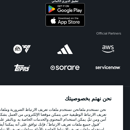
تطبيق الدوري الألماني
Official Partners
نحن نهتم بخصوصيتك
الإعلانات
الإخطارات القانونية
نحن نستخدم ملفانحن نستخدم ملفات تعريف الارتباط الضرورية وملفات
إدارة التفضيلات
بيان الخصوصية
تعريف الارتباط الوظيفية حتى يتمكن موقعنا الإلكتروني من العمل بشكل
شروط الاستخدام
الوظائف
آمن ومن ثمَّ، يمكن استخدام المحتوى والخدمات الخاصة به. وبالنقر على
"قبول جميع ملفات تعريف الارتباط"، فإنك توافق على أنه يمكننا أيضًا
جهة النشر
تواصل معنا
استخدام ملفات تعريف الارتباط الخاصة بالأداء، وملفات تعريف الارتباط