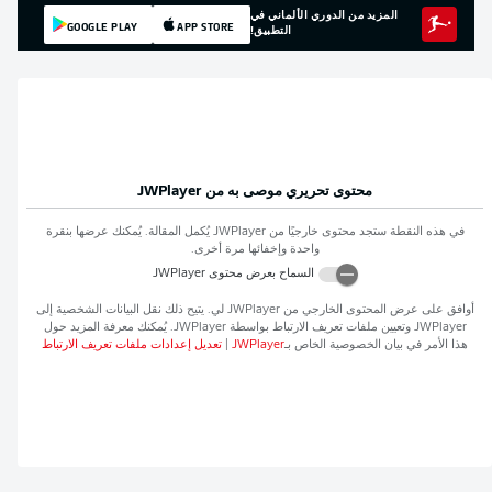
المزيد من الدوري الألماني في
GOOGLE PLAY
APP STORE
التطبيق!
محتوى تحريري موصى به من
JWPlayer
في هذه النقطة ستجد محتوى خارجيًا من
JWPlayer
يُكمل المقالة. يُمكنك عرضها بنقرة
واحدة وإخفائها مرة أخرى.
السماح بعرض محتوى
JWPlayer
افق على عرض المحتوى الخارجي من
JWPlayer
لي. يتيح ذلك نقل البيانات الشخصية إلى
JWPlaye
وتعيين ملفات تعريف الارتباط بواسطة
JWPlayer
. يُمكنك معرفة المزيد حول
ذا الأمر في بيان الخصوصية الخاص بـ
JWPlayer
|
تعديل إعدادات ملفات تعريف الارتباط