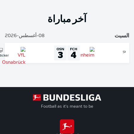
آخر مباراة
لسبت
08-أغسطس-2026
OSN
FCH
3
4
Liveticker
Football as it's meant to be