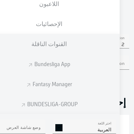
اللاعبون
الجنسية
19.02.1997
الطول
الوزن
DEU
29 عام
187 CM
84 KG
الإحصائيات
Competition
القنوات الناقلة
Bundesliga 2
Bundesliga App
Season
Fantasy Manager
إحصائيات موسم 2025/2026
BUNDESLIGA-GROUP
اختر اللغة
الالتحامات الهوائية
وضع شاشة العرض
الافتكاكات الناجحة
العربية
الناجحة