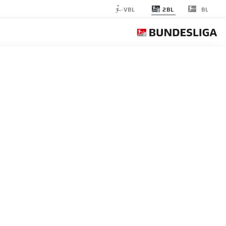
2BL
VBL
BL
 OSNABRÜCK
الجولة 34
التغ
التشكيلة الأساسية
4-2-3-1
VFL OSNABRÜCK