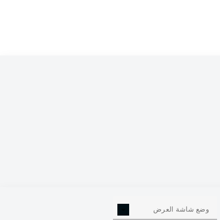
Haris Tabaković
Fabian Reese
Palkó Dárdai
Bilal Hussein
Má
Jeremy Dudziak
Marc-Oliver Kempf
Linus G
Tjark Ernst
وضع شاشة العرض