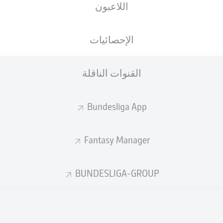
اللاعبون
الإحصائيات
Marten Winkler
Noel Niema
القنوات الناقلة
rton Dárdai
Rober
Bundesliga App
Fantasy Manager
echter
Jonjoe Kenny
Florian Kleinhan
BUNDESLIGA-GROUP