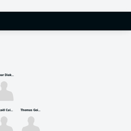
Oumar Diakhite
Mickaël Cuisance
Thomas Goiginger