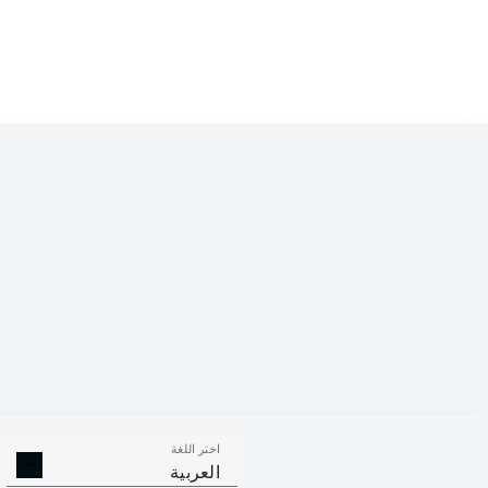
Lex-Tyger Lobinger
nn
Lars Kehl
Jannes Wulff
t Tesche
Dave Gnaase
sl
Niklas Wiemann
Maxwell Gyamfi
Bashkim Ajdini
Philipp Kühn
اختر اللغة
العربية