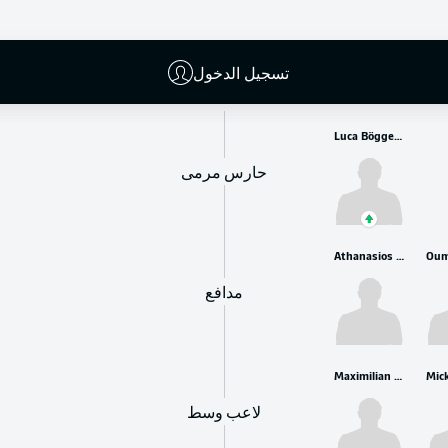
البدلاء
تسجيل الدخول
Luca Böggemann
حارس مرمى
Athanasios Androutsos
مدافع
Maximilian Thalhammer
لاعب وسط