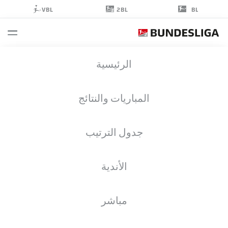
2BL
VBL
BL
PALKÓ
الرئيسية
DÁRDAI
24
المباريات والنتائج
جدول الترتيب
مهاجم
الأندية
HERTHA BERLIN
إحصائيات موسم 2020/2021
الأهداف
مباشر