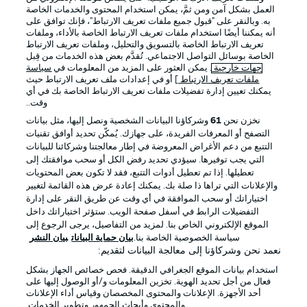
العمل بشكل آمن ومن ثمَّ، يمكن استخدام المحتوى والخدمات الخاصة
به. وبالنقر على "قبول جميع ملفات تعريف الارتباط"، فإنك توافق على
أنه يمكننا أيضًا استخدام ملفات تعريف الارتباط الخاصة بالأداء، وملفات
تعريف الارتباط الخاصة بالتسويق والتحليل، وملفات تعريف الارتباط
الخاصة بوسائل التواصل الاجتماعي. تُقدَّم بعض هذه الخدمات من قِبل
جهات خارجية
. يمكن العثور على المزيد من المعلومات في
سياسة
ملفات تعريف الارتباط
] أو في إعدادات ملف تعريف الارتباط حيث
يمكنك تعيين إدارة تفضيلات ملفات تعريف الارتباط الخاصة بك في أي
الإعلانات
الإخطارات القانونية
وقت..
إدارة التفضيلات
بيان الخصوصية
نخزن نحن
61
وشركاؤنا البيانات الشخصية ونصل إليها، مثل بيانات
التصفح أو المعرفات الفريدة، على جهازك. يُمكّن تحديد أوافق تقنيات
شروط الاستخدام
الوظائف
التتبع من دعم الأغراض المعروضة في إطار معالجتنا وشركائنا للبيانات
جهة النشر
تواصل معنا
التي يجب توفيرها. سيؤدي تحديد رفض الكل أو سحب موافقتك إلى
تعطيلها. إذا تم تعطيل أدوات التتبع، فقد لا تكون بعض المحتويات
اللاعبون
والإعلانات التي تراها ذا صلة بك. يمكنك إعادة عرض هذه القائمة لتغيير
اختياراتك أو سحب الموافقة في أي وقت عن طريق النقر على إدارة
التفضيلات الرابط في أسفل صفحة الويب. ستؤثر اختياراتك داخل
الموقع الإلكتروني الخاص بنا. لمزيد من التفاصيل، يرجى الرجوع إلى
سياسة الخصوصية الخاصة بنا.
بيان حماية البيانات
بيان النشر
نعمد نحن وشركاؤنا إلى معالجة البيانات لتقديم:
استخدام بيانات الموقع الجغرافي الدقيقة. فحص خصائص الجهاز بشكل
فعال من أجل تحديد الهوية. تخزين المعلومات و/أو الوصول إليها على
أحد الأجهزة. الإعلانات والمحتوى المخصصان وقياس أداء الإعلانات
والمحتوى وأبحاث الجمهور وتطوير الخدمات.