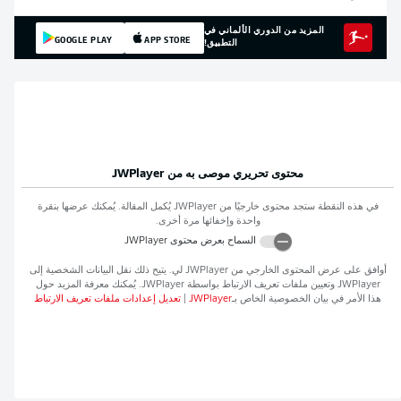
المزيد من الدوري الألماني في
GOOGLE PLAY
APP STORE
التطبيق!
محتوى تحريري موصى به من
JWPlayer
في هذه النقطة ستجد محتوى خارجيًا من
JWPlayer
يُكمل المقالة. يُمكنك عرضها بنقرة
واحدة وإخفائها مرة أخرى.
السماح بعرض محتوى
JWPlayer
أوافق على عرض المحتوى الخارجي من
JWPlayer
لي. يتيح ذلك نقل البيانات الشخصية إلى
JWPlayer
وتعيين ملفات تعريف الارتباط بواسطة
JWPlayer
. يُمكنك معرفة المزيد حول
هذا الأمر في بيان الخصوصية الخاص بـ
JWPlayer
|
تعديل إعدادات ملفات تعريف الارتباط