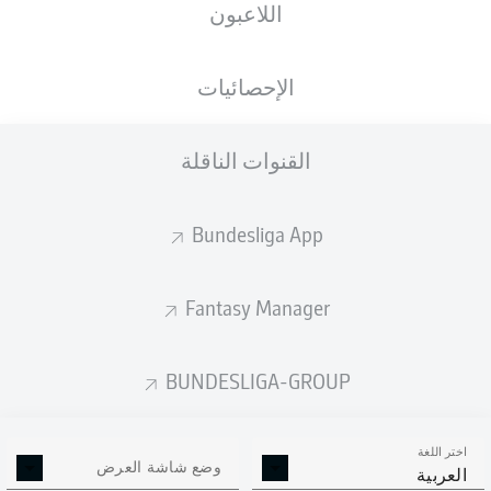
اللاعبون
الجنسية
الطول
الوزن
24.04.1999
67
180
HUN
,
27 عام
KG
CM
DEU
الإحصائيات
القنوات الناقلة
Competition
Bundesliga 2
Bundesliga App
Season
Fantasy Manager
BUNDESLIGA-GROUP
إحصائيات موسم 2020/2021
اختر اللغة
وضع شاشة العرض
العربية
الالتحامات الهوائية