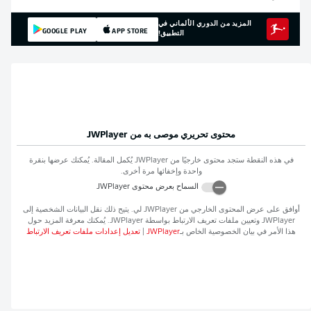
المزيد من الدوري الألماني في
GOOGLE PLAY
APP STORE
التطبيق!
محتوى تحريري موصى به من
JWPlayer
في هذه النقطة ستجد محتوى خارجيًا من
JWPlayer
يُكمل المقالة. يُمكنك عرضها بنقرة
واحدة وإخفائها مرة أخرى.
السماح بعرض محتوى
JWPlayer
أوافق على عرض المحتوى الخارجي من
JWPlayer
لي. يتيح ذلك نقل البيانات الشخصية إلى
JWPlayer
وتعيين ملفات تعريف الارتباط بواسطة
JWPlayer
. يُمكنك معرفة المزيد حول
هذا الأمر في بيان الخصوصية الخاص بـ
JWPlayer
|
تعديل إعدادات ملفات تعريف الارتباط