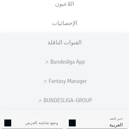
اللاعبون
الجنسية
الطول
الوزن
12.02.2002
77
188
HUN
,
24 عام
KG
CM
DEU
الإحصائيات
القنوات الناقلة
Competition
Bundesliga 2
Bundesliga App
Season
Fantasy Manager
BUNDESLIGA-GROUP
إحصائيات موسم 2022/2023
اختر اللغة
وضع شاشة العرض
العربية
الالتحامات الهوائية