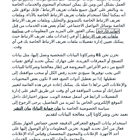
العمل بشكل آمن ومن ثمَّ، يمكن استخدام المحتوى والخدمات الخاصة
به. وبالنقر على "قبول جميع ملفات تعريف الارتباط"، فإنك توافق على
أنه يمكننا أيضًا استخدام ملفات تعريف الارتباط الخاصة بالأداء، وملفات
تعريف الارتباط الخاصة بالتسويق والتحليل، وملفات تعريف الارتباط
الخاصة بوسائل التواصل الاجتماعي. تُقدَّم بعض هذه الخدمات من قِبل
جهات خارجية
. يمكن العثور على المزيد من المعلومات في
سياسة
ملفات تعريف الارتباط
] أو في إعدادات ملف تعريف الارتباط حيث
يمكنك تعيين إدارة تفضيلات ملفات تعريف الارتباط الخاصة بك في أي
الإعلانات
الإخطارات القانونية
وقت..
إدارة التفضيلات
بيان الخصوصية
نخزن نحن
61
وشركاؤنا البيانات الشخصية ونصل إليها، مثل بيانات
التصفح أو المعرفات الفريدة، على جهازك. يُمكّن تحديد أوافق تقنيات
شروط الاستخدام
الوظائف
التتبع من دعم الأغراض المعروضة في إطار معالجتنا وشركائنا للبيانات
جهة النشر
تواصل معنا
التي يجب توفيرها. سيؤدي تحديد رفض الكل أو سحب موافقتك إلى
تعطيلها. إذا تم تعطيل أدوات التتبع، فقد لا تكون بعض المحتويات
اللاعبون
والإعلانات التي تراها ذا صلة بك. يمكنك إعادة عرض هذه القائمة لتغيير
اختياراتك أو سحب الموافقة في أي وقت عن طريق النقر على إدارة
التفضيلات الرابط في أسفل صفحة الويب. ستؤثر اختياراتك داخل
الموقع الإلكتروني الخاص بنا. لمزيد من التفاصيل، يرجى الرجوع إلى
سياسة الخصوصية الخاصة بنا.
بيان حماية البيانات
بيان النشر
نعمد نحن وشركاؤنا إلى معالجة البيانات لتقديم:
استخدام بيانات الموقع الجغرافي الدقيقة. فحص خصائص الجهاز بشكل
فعال من أجل تحديد الهوية. تخزين المعلومات و/أو الوصول إليها على
أحد الأجهزة. الإعلانات والمحتوى المخصصان وقياس أداء الإعلانات
والمحتوى وأبحاث الجمهور وتطوير الخدمات.