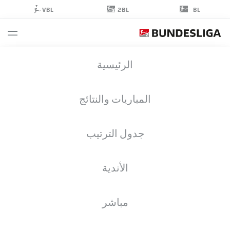
2BL
VBL
BL
MÁRTON
الرئيسية
DÁRDAI
31
المباريات والنتائج
جدول الترتيب
مدافع
الأندية
HERTHA BERLIN
إحصائيات موسم 2022/2023
الأهداف
مباشر