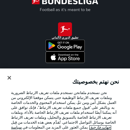
Football as it's meant to be
تطبيق الدوري الألماني
Official Partners
نحن نهتم بخصوصيتك
نحن نستخدم ملفانحن نستخدم ملفات تعريف الارتباط الضرورية
وملفات تعريف الارتباط الوظيفية حتى يتمكن موقعنا الإلكتروني من
العمل بشكل آمن ومن ثمَّ، يمكن استخدام المحتوى والخدمات الخاصة
به. وبالنقر على "قبول جميع ملفات تعريف الارتباط"، فإنك توافق على
أنه يمكننا أيضًا استخدام ملفات تعريف الارتباط الخاصة بالأداء، وملفات
تعريف الارتباط الخاصة بالتسويق والتحليل، وملفات تعريف الارتباط
الخاصة بوسائل التواصل الاجتماعي. تُقدَّم بعض هذه الخدمات من قِبل
جهات خارجية
. يمكن العثور على المزيد من المعلومات في
سياسة