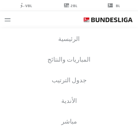
2BL
VBL
BL
FLORIAN
الرئيسية
KLEINHANSL
3
المباريات والنتائج
جدول الترتيب
مدافع
الأندية
KAISERSLAUTERN
إحصائيات موسم 2026/2027
الأهداف
زملاء الفريق
مباشر