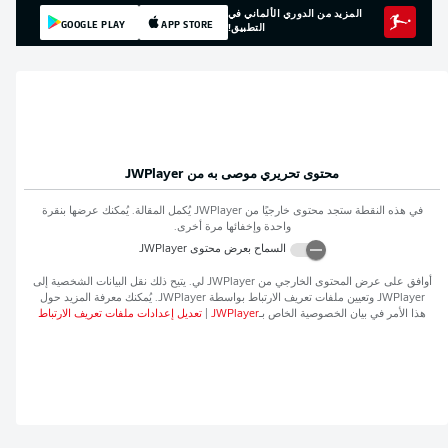
المزيد من الدوري الألماني في
GOOGLE PLAY
APP STORE
التطبيق!
محتوى تحريري موصى به من
JWPlayer
في هذه النقطة ستجد محتوى خارجيًا من
JWPlayer
يُكمل المقالة. يُمكنك عرضها بنقرة
واحدة وإخفائها مرة أخرى.
السماح بعرض محتوى
JWPlayer
أوافق على عرض المحتوى الخارجي من
JWPlayer
لي. يتيح ذلك نقل البيانات الشخصية إلى
JWPlayer
وتعيين ملفات تعريف الارتباط بواسطة
JWPlayer
. يُمكنك معرفة المزيد حول
هذا الأمر في بيان الخصوصية الخاص بـ
JWPlayer
|
تعديل إعدادات ملفات تعريف الارتباط