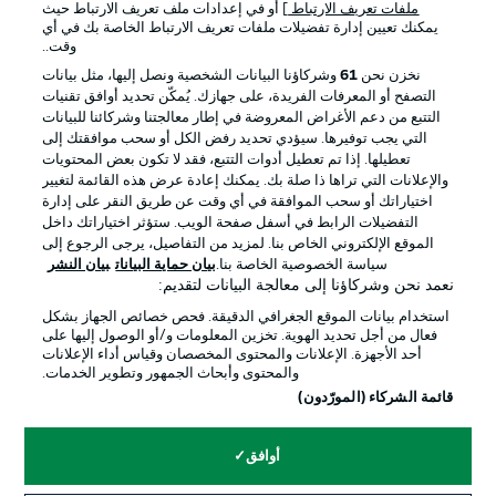
ملفات تعريف الارتباط
] أو في إعدادات ملف تعريف الارتباط حيث
يمكنك تعيين إدارة تفضيلات ملفات تعريف الارتباط الخاصة بك في أي
الإعلانات
الإخطارات القانونية
وقت..
إدارة التفضيلات
بيان الخصوصية
نخزن نحن
61
وشركاؤنا البيانات الشخصية ونصل إليها، مثل بيانات
التصفح أو المعرفات الفريدة، على جهازك. يُمكّن تحديد أوافق تقنيات
شروط الاستخدام
الوظائف
التتبع من دعم الأغراض المعروضة في إطار معالجتنا وشركائنا للبيانات
جهة النشر
تواصل معنا
التي يجب توفيرها. سيؤدي تحديد رفض الكل أو سحب موافقتك إلى
تعطيلها. إذا تم تعطيل أدوات التتبع، فقد لا تكون بعض المحتويات
اللاعبون
والإعلانات التي تراها ذا صلة بك. يمكنك إعادة عرض هذه القائمة لتغيير
اختياراتك أو سحب الموافقة في أي وقت عن طريق النقر على إدارة
التفضيلات الرابط في أسفل صفحة الويب. ستؤثر اختياراتك داخل
الموقع الإلكتروني الخاص بنا. لمزيد من التفاصيل، يرجى الرجوع إلى
سياسة الخصوصية الخاصة بنا.
بيان حماية البيانات
بيان النشر
نعمد نحن وشركاؤنا إلى معالجة البيانات لتقديم:
استخدام بيانات الموقع الجغرافي الدقيقة. فحص خصائص الجهاز بشكل
فعال من أجل تحديد الهوية. تخزين المعلومات و/أو الوصول إليها على
أحد الأجهزة. الإعلانات والمحتوى المخصصان وقياس أداء الإعلانات
والمحتوى وأبحاث الجمهور وتطوير الخدمات.
© 2026 Bundesliga-Gruppe GmbH
قائمة الشركاء (المورّدون)
اختر اللغة
أوافق
العربية