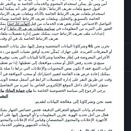
إدارة التفضيلات
بيان الخصوصية
آمن ومن ثمَّ، يمكن استخدام المحتوى والخدمات الخاصة به. وبالنقر على
"قبول جميع ملفات تعريف الارتباط"، فإنك توافق على أنه يمكننا أيضًا
شروط الاستخدام
الوظائف
استخدام ملفات تعريف الارتباط الخاصة بالأداء، وملفات تعريف الارتباط
الخاصة بالتسويق والتحليل، وملفات تعريف الارتباط الخاصة بوسائل
جهة النشر
تواصل معنا
التواصل الاجتماعي. تُقدَّم بعض هذه الخدمات من قِبل
جهات خارجية
. يمكن
اللاعبون
العثور على المزيد من المعلومات في
سياسة ملفات تعريف الارتباط
] أو في
إعدادات ملف تعريف الارتباط حيث يمكنك تعيين إدارة تفضيلات ملفات
تعريف الارتباط الخاصة بك في أي وقت..
نخزن نحن
61
وشركاؤنا البيانات الشخصية ونصل إليها، مثل بيانات التصفح
أو المعرفات الفريدة، على جهازك. يُمكّن تحديد أوافق تقنيات التتبع من دعم
الأغراض المعروضة في إطار معالجتنا وشركائنا للبيانات التي يجب توفيرها.
سيؤدي تحديد رفض الكل أو سحب موافقتك إلى تعطيلها. إذا تم تعطيل
أدوات التتبع، فقد لا تكون بعض المحتويات والإعلانات التي تراها ذا صلة بك.
يمكنك إعادة عرض هذه القائمة لتغيير اختياراتك أو سحب الموافقة في أي
وقت عن طريق النقر على إدارة التفضيلات الرابط في أسفل صفحة الويب.
ستؤثر اختياراتك داخل الموقع الإلكتروني الخاص بنا. لمزيد من التفاصيل،
© 2026 Bundesliga-Gruppe GmbH
يرجى الرجوع إلى سياسة الخصوصية الخاصة بنا.
بيان حماية البيانات
بيان
النشر
نعمد نحن وشركاؤنا إلى معالجة البيانات لتقديم:
اختر اللغة
العربية
استخدام بيانات الموقع الجغرافي الدقيقة. فحص خصائص الجهاز بشكل
فعال من أجل تحديد الهوية. تخزين المعلومات و/أو الوصول إليها على أحد
الأجهزة. الإعلانات والمحتوى المخصصان وقياس أداء الإعلانات والمحتوى
وأبحاث الجمهور وتطوير الخدمات.
وضع شاشة العرض