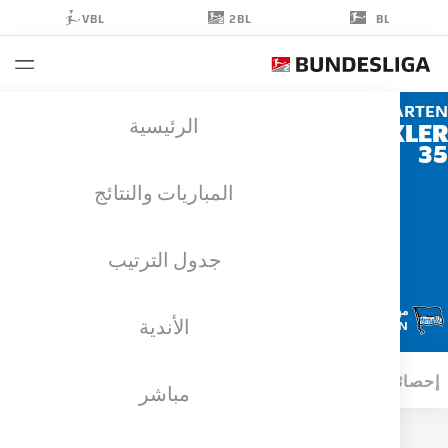
2BL
VBL
BL
MAR
الرئيسية
WINKL
المباريات والنتائج
جدول الترتيب
مهاجم
الأندية
HERTHA BERLIN
ائيات موسم 2022/2023
الأهداف
مباشر