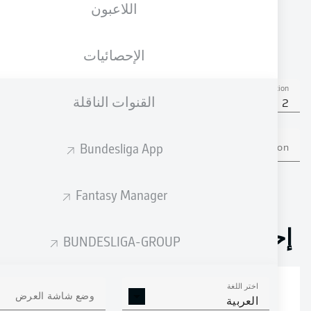
اللاعبون
الجنسية
31.10.2002
الطول
الوزن
DEU
23 عام
184 CM
78 KG
الإحصائيات
Competition
القنوات الناقلة
Bundesliga 2
Bundesliga App
Season
Fantasy Manager
إحصائيات موسم 2022/2023
BUNDESLIGA-GROUP
اختر اللغة
الالتحامات الهوائية
وضع شاشة العرض
الافتكاكات الناجحة
العربية
الناجحة