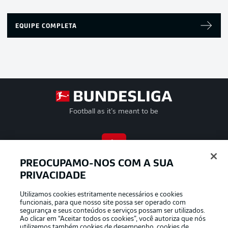
EQUIPE COMPLETA
Football as it’s meant to be
APLICATIVO DA BUNDESLIGA
PREOCUPAMO-NOS COM A SUA
PRIVACIDADE
Utilizamos cookies estritamente necessários e cookies
funcionais, para que nosso site possa ser operado com
segurança e seus conteúdos e serviços possam ser utilizados.
Oferecido por
Ao clicar em “Aceitar todos os cookies”, você autoriza que nós
utilizemos também cookies de desempenho, cookies de