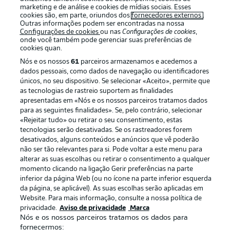
marketing e de análise e cookies de mídias sociais. Esses
cookies são, em parte, oriundos dos
fornecedores externos
.
Outras informações podem ser encontradas na nossa
Configurações de cookies
ou nas
Configurações de cookies
,
onde você também pode gerenciar suas preferências de
cookies quan.
Nós e os nossos
61
parceiros armazenamos e acedemos a
dados pessoais, como dados de navegação ou identificadores
únicos, no seu dispositivo. Se selecionar «Aceito», permite que
as tecnologias de rastreio suportem as finalidades
apresentadas em «Nós e os nossos parceiros tratamos dados
Publicidade
Avisos legais
para as seguintes finalidades». Se, pelo contrário, selecionar
«Rejeitar tudo» ou retirar o seu consentimento, estas
Gerir preferências
Aviso de privacidade
tecnologias serão desativadas. Se os rastreadores forem
desativados, alguns conteúdos e anúncios que vê poderão
Termos de uso
Trabalhe conosco
não ser tão relevantes para si. Pode voltar a este menu para
Marca
Contato
alterar as suas escolhas ou retirar o consentimento a qualquer
momento clicando na ligação Gerir preferências na parte
Jogadores
inferior da página Web (ou no ícone na parte inferior esquerda
da página, se aplicável). As suas escolhas serão aplicadas em
Website. Para mais informação, consulte a nossa política de
privacidade.
Aviso de privacidade
Marca
Nós e os nossos parceiros tratamos os dados para
fornecermos: