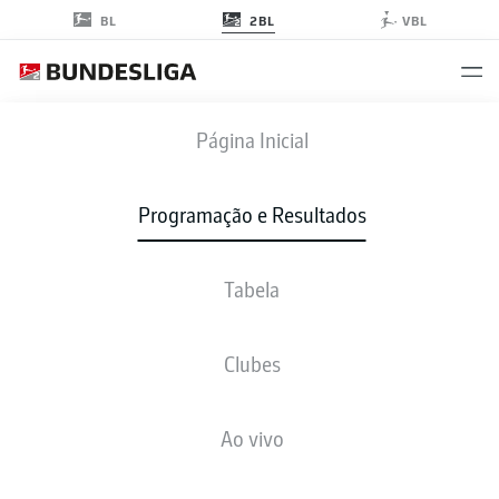
2BL
BL
VBL
KOE
-
H96
Página Inicial
KOE
H96
2
2
Programação e Resultados
Tabela
AO VIVO
NOTÍCIAS
ESCALAÇÕES
ESTATÍSTICAS
TABELA
Clubes
3-4-2-1
3-4-2-1
Ao vivo
ESCALAÇÃO INICIAL
COLOGNE