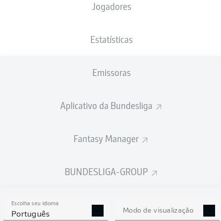
Jogadores
Tim Lemperle
Estatísticas
Linton Maina
Luca Waldschmidt
Emissoras
Aplicativo da Bundesliga
Leart Paqarada
Denis Huseinbašić
Eric Martel
Dejan Ljubicic
Fantasy Manager
Dominique Heintz
Timo Hübers
Julian Pauli
BUNDESLIGA-GROUP
Escolha seu idioma
Marvin Schwäbe
Modo de visualização
Português