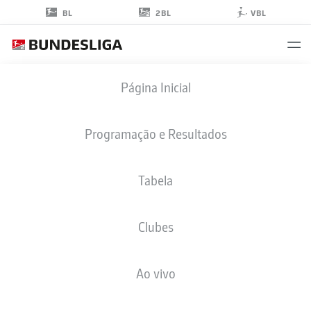
2BL
BL
VBL
PHIL
Página Inicial
NEUMANN
5
Programação e Resultados
Tabela
ZAGUEIRO
Clubes
HANNOVER
ESTATÍSTICAS DA TEMPORADA 2025/2026
GOLS
Ao vivo