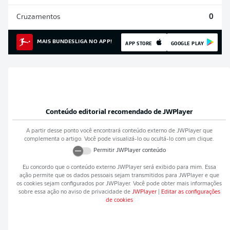
Cruzamentos
0
MAIS BUNDESLIGA NO APP!
APP STORE
GOOGLE PLAY
Conteúdo editorial recomendado de
JWPlayer
A partir desse ponto você encontrará conteúdo externo de
JWPlayer
que
complementa o artigo. Você pode visualizá-lo ou ocultá-lo com um clique.
Permitir
JWPlayer
conteúdo
Eu concordo que o conteúdo externo
JWPlayer
será exibido para mim. Essa
ação permite que os dados pessoais sejam transmitidos para
JWPlayer
e que
os cookies sejam configurados por
JWPlayer
. Você pode obter mais informações
sobre essa ação no aviso de privacidade de
JWPlayer
|
Editar as configurações
de cookies