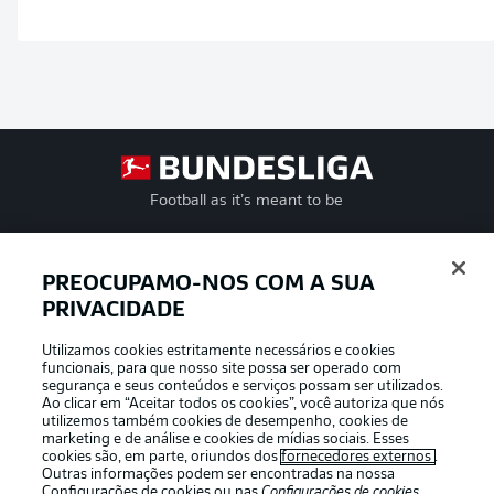
Football as it’s meant to be
PREOCUPAMO-NOS COM A SUA
PRIVACIDADE
APLICATIVO DA BUNDESLIGA
Utilizamos cookies estritamente necessários e cookies
funcionais, para que nosso site possa ser operado com
segurança e seus conteúdos e serviços possam ser utilizados.
Ao clicar em “Aceitar todos os cookies”, você autoriza que nós
utilizemos também cookies de desempenho, cookies de
Oferecido por
marketing e de análise e cookies de mídias sociais. Esses
cookies são, em parte, oriundos dos
fornecedores externos
.
Outras informações podem ser encontradas na nossa
Configurações de cookies
ou nas
Configurações de cookies
,