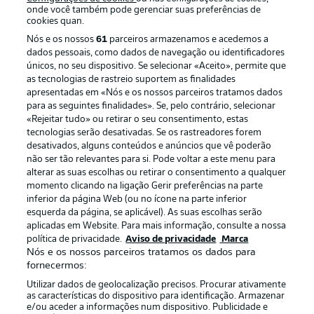
onde você também pode gerenciar suas preferências de
cookies quan.
Nós e os nossos
61
parceiros armazenamos e acedemos a
dados pessoais, como dados de navegação ou identificadores
únicos, no seu dispositivo. Se selecionar «Aceito», permite que
as tecnologias de rastreio suportem as finalidades
apresentadas em «Nós e os nossos parceiros tratamos dados
para as seguintes finalidades». Se, pelo contrário, selecionar
«Rejeitar tudo» ou retirar o seu consentimento, estas
Publicidade
Avisos legais
tecnologias serão desativadas. Se os rastreadores forem
Gerir preferências
Aviso de privacidade
desativados, alguns conteúdos e anúncios que vê poderão
não ser tão relevantes para si. Pode voltar a este menu para
Termos de uso
Trabalhe conosco
alterar as suas escolhas ou retirar o consentimento a qualquer
momento clicando na ligação Gerir preferências na parte
Marca
Contato
inferior da página Web (ou no ícone na parte inferior
Jogadores
esquerda da página, se aplicável). As suas escolhas serão
aplicadas em Website. Para mais informação, consulte a nossa
política de privacidade.
Aviso de privacidade
Marca
Nós e os nossos parceiros tratamos os dados para
fornecermos:
Utilizar dados de geolocalização precisos. Procurar ativamente
as características do dispositivo para identificação. Armazenar
e/ou aceder a informações num dispositivo. Publicidade e