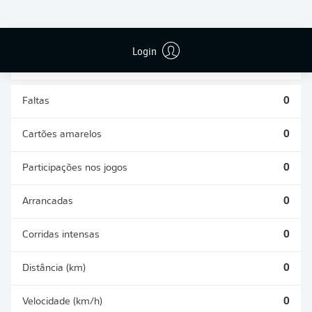
DISPUTAS
DESARMES
ÁREAS
REALIZADOS
GANHAS
0
0
Login
Faltas
0
Cartões amarelos
0
Participações nos jogos
0
Arrancadas
0
Corridas intensas
0
Distância (km)
0
Velocidade (km/h)
0