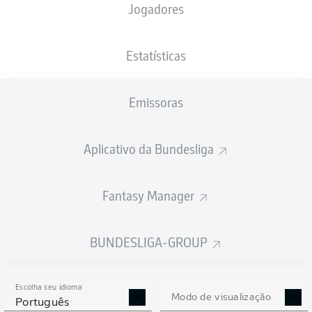
Jogadores
PESO
NACIONALIDADE
08.07.1997
ALTURA
91
DEU
29 ANOS
192 CM
KG
Estatísticas
Emissoras
Competition
Bundesliga 2
Aplicativo da Bundesliga
Season
2025/2026
Fantasy Manager
BUNDESLIGA-GROUP
ESTATÍSTICAS DA
TEMPORADA 2025/2026
Escolha seu idioma
Modo de visualização
Português