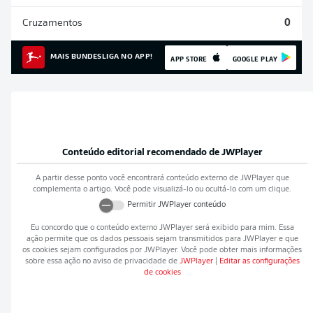
Cruzamentos
0
MAIS BUNDESLIGA NO APP!
APP STORE
GOOGLE PLAY
Conteúdo editorial recomendado de
JWPlayer
A partir desse ponto você encontrará conteúdo externo de
JWPlayer
que
complementa o artigo. Você pode visualizá-lo ou ocultá-lo com um clique.
Permitir
JWPlayer
conteúdo
Eu concordo que o conteúdo externo
JWPlayer
será exibido para mim. Essa
ação permite que os dados pessoais sejam transmitidos para
JWPlayer
e que
os cookies sejam configurados por
JWPlayer
. Você pode obter mais informações
sobre essa ação no aviso de privacidade de
JWPlayer
|
Editar as configurações
de cookies