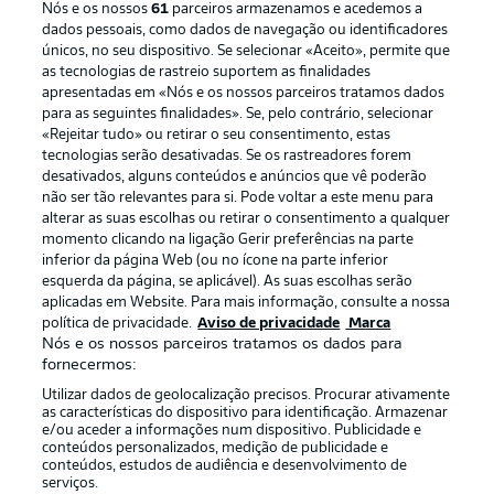
Nós e os nossos
61
parceiros armazenamos e acedemos a
dados pessoais, como dados de navegação ou identificadores
únicos, no seu dispositivo. Se selecionar «Aceito», permite que
as tecnologias de rastreio suportem as finalidades
apresentadas em «Nós e os nossos parceiros tratamos dados
para as seguintes finalidades». Se, pelo contrário, selecionar
«Rejeitar tudo» ou retirar o seu consentimento, estas
Publicidade
Avisos legais
tecnologias serão desativadas. Se os rastreadores forem
Gerir preferências
Aviso de privacidade
desativados, alguns conteúdos e anúncios que vê poderão
não ser tão relevantes para si. Pode voltar a este menu para
Termos de uso
Emissoras
alterar as suas escolhas ou retirar o consentimento a qualquer
momento clicando na ligação Gerir preferências na parte
Trabalhe conosco
Marca
inferior da página Web (ou no ícone na parte inferior
Contato
Jogadores
esquerda da página, se aplicável). As suas escolhas serão
aplicadas em Website. Para mais informação, consulte a nossa
política de privacidade.
Aviso de privacidade
Marca
Nós e os nossos parceiros tratamos os dados para
fornecermos:
Utilizar dados de geolocalização precisos. Procurar ativamente
as características do dispositivo para identificação. Armazenar
e/ou aceder a informações num dispositivo. Publicidade e
conteúdos personalizados, medição de publicidade e
conteúdos, estudos de audiência e desenvolvimento de
serviços.