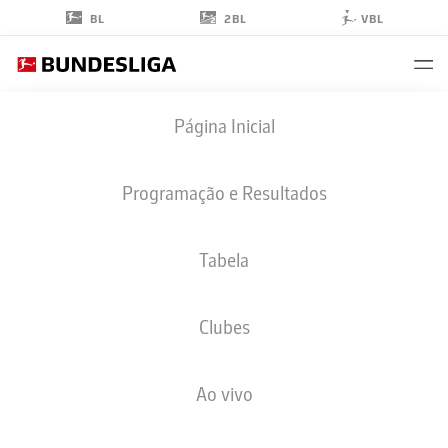
2BL
BL
VBL
FLORIAN
Página Inicial
KAINZ
11
Programação e Resultados
Tabela
MEIO-CAMPO
Clubes
COLOGNE
ESTATÍSTICAS DA TEMPORADA 2026/2027
GOLS
COMP
Ao vivo