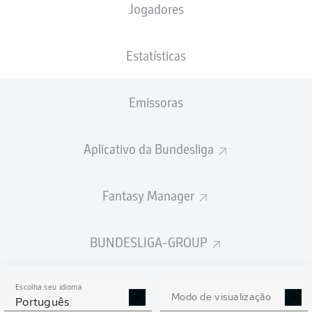
Jogadores
PESO
NACIONALIDADE
24.10.1992
ALTURA
71
AUT
33 ANOS
176 CM
KG
Estatísticas
Emissoras
Competition
Bundesliga
Aplicativo da Bundesliga
Season
2026/2027
Fantasy Manager
BUNDESLIGA-GROUP
ESTATÍSTICAS DA
TEMPORADA 2026/2027
Escolha seu idioma
Modo de visualização
Português