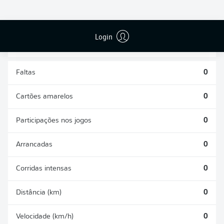
DESARMES
DISPUTAS
REALIZADOS
ÁREAS GANHAS
0
0
Login
Faltas
0
Cartões amarelos
0
Participações nos jogos
0
Arrancadas
0
Corridas intensas
0
Distância (km)
0
Velocidade (km/h)
0