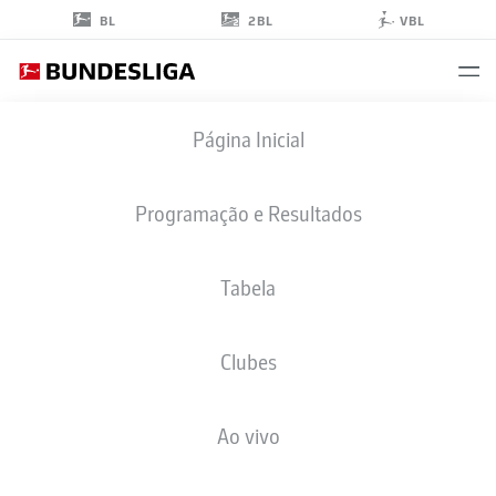
2BL
BL
VBL
ERIC
Página Inicial
MARTEL
6
Programação e Resultados
Tabela
MEIO-CAMPO
Clubes
COLOGNE
ESTATÍSTICAS DA TEMPORADA 2026/2027
GOLS
COMP
Ao vivo