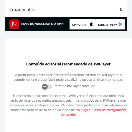
Cruzamentos
0
MAIS BUNDESLIGA NO APP!
APP STORE
GOOGLE PLAY
Conteúdo editorial recomendado de
JWPlayer
A partir desse ponto você encontrará conteúdo externo de
JWPlayer
que
complementa o artigo. Você pode visualizá-lo ou ocultá-lo com um clique.
Permitir
JWPlayer
conteúdo
Eu concordo que o conteúdo externo
JWPlayer
será exibido para mim. Essa
ação permite que os dados pessoais sejam transmitidos para
JWPlayer
e que
os cookies sejam configurados por
JWPlayer
. Você pode obter mais informações
sobre essa ação no aviso de privacidade de
JWPlayer
|
Editar as configurações
de cookies