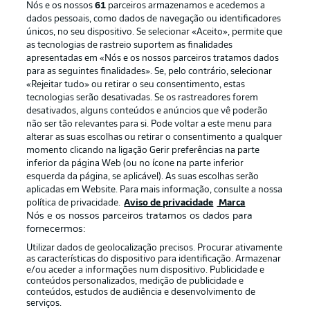
Nós e os nossos
61
parceiros armazenamos e acedemos a
dados pessoais, como dados de navegação ou identificadores
únicos, no seu dispositivo. Se selecionar «Aceito», permite que
as tecnologias de rastreio suportem as finalidades
apresentadas em «Nós e os nossos parceiros tratamos dados
para as seguintes finalidades». Se, pelo contrário, selecionar
«Rejeitar tudo» ou retirar o seu consentimento, estas
Publicidade
Avisos legais
tecnologias serão desativadas. Se os rastreadores forem
Gerir preferências
Aviso de privacidade
desativados, alguns conteúdos e anúncios que vê poderão
não ser tão relevantes para si. Pode voltar a este menu para
Termos de uso
Emissoras
alterar as suas escolhas ou retirar o consentimento a qualquer
momento clicando na ligação Gerir preferências na parte
Trabalhe conosco
Marca
inferior da página Web (ou no ícone na parte inferior
Contato
Jogadores
esquerda da página, se aplicável). As suas escolhas serão
aplicadas em Website. Para mais informação, consulte a nossa
política de privacidade.
Aviso de privacidade
Marca
Nós e os nossos parceiros tratamos os dados para
fornecermos:
Utilizar dados de geolocalização precisos. Procurar ativamente
as características do dispositivo para identificação. Armazenar
e/ou aceder a informações num dispositivo. Publicidade e
conteúdos personalizados, medição de publicidade e
conteúdos, estudos de audiência e desenvolvimento de
serviços.