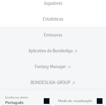
Jogadores
PESO
NACIONALIDADE
29.04.2002
ALTURA
81
DEU
24 ANOS
188 CM
KG
Estatísticas
Emissoras
Competition
Bundesliga
Aplicativo da Bundesliga
Season
2026/2027
Fantasy Manager
BUNDESLIGA-GROUP
ESTATÍSTICAS DA
TEMPORADA 2026/2027
Escolha seu idioma
Modo de visualização
Português