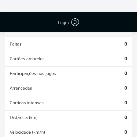
DESARMES
DISPUTAS
REALIZADOS
ÁREAS GANHAS
0
0
Login
Faltas
0
Cartões amarelos
0
Participações nos jogos
0
Arrancadas
0
Corridas intensas
0
Distância (km)
0
Velocidade (km/h)
0