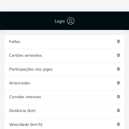
DISPUTAS
DESARMES
ÁREAS
REALIZADOS
GANHAS
0
0
Login
Faltas
0
Cartões amarelos
0
Participações nos jogos
0
Arrancadas
0
Corridas intensas
0
Distância (km)
0
Velocidade (km/h)
0