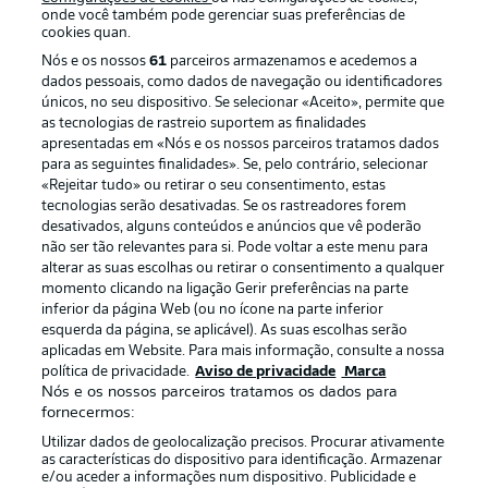
onde você também pode gerenciar suas preferências de
cookies quan.
Nós e os nossos
61
parceiros armazenamos e acedemos a
dados pessoais, como dados de navegação ou identificadores
únicos, no seu dispositivo. Se selecionar «Aceito», permite que
as tecnologias de rastreio suportem as finalidades
apresentadas em «Nós e os nossos parceiros tratamos dados
para as seguintes finalidades». Se, pelo contrário, selecionar
«Rejeitar tudo» ou retirar o seu consentimento, estas
Publicidade
Avisos legais
tecnologias serão desativadas. Se os rastreadores forem
Gerir preferências
Aviso de privacidade
desativados, alguns conteúdos e anúncios que vê poderão
não ser tão relevantes para si. Pode voltar a este menu para
Termos de uso
Trabalhe conosco
alterar as suas escolhas ou retirar o consentimento a qualquer
momento clicando na ligação Gerir preferências na parte
Marca
Contato
inferior da página Web (ou no ícone na parte inferior
Jogadores
esquerda da página, se aplicável). As suas escolhas serão
aplicadas em Website. Para mais informação, consulte a nossa
política de privacidade.
Aviso de privacidade
Marca
Nós e os nossos parceiros tratamos os dados para
fornecermos:
Utilizar dados de geolocalização precisos. Procurar ativamente
as características do dispositivo para identificação. Armazenar
e/ou aceder a informações num dispositivo. Publicidade e