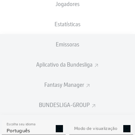
Jogadores
NACIONALIDADE
PESO
20.08.2004
ALTURA
DEU
, ITA
77
21 ANOS
183 CM
KG
Estatísticas
Emissoras
Competition
Bundesliga 2
Aplicativo da Bundesliga
Season
Fantasy Manager
BUNDESLIGA-GROUP
ESTATÍSTICAS DA
TEMPORADA 2018/2019
Escolha seu idioma
Modo de visualização
Português