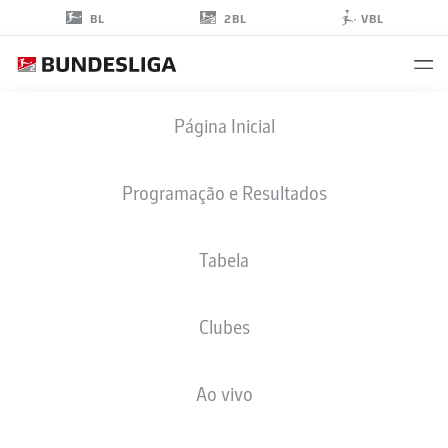
2BL
BL
VBL
NICOLÒ
Página Inicial
TRESOLDI
9
Programação e Resultados
Tabela
ATACANTE
Clubes
HANNOVER
ESTATÍSTICAS DA TEMPORADA 2018/2019
GOLS
Ao vivo