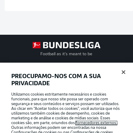
Football as it’s meant to be
PREOCUPAMO-NOS COM A SUA
PRIVACIDADE
APLICATIVO DA BUNDESLIGA
Utilizamos cookies estritamente necessários e cookies
funcionais, para que nosso site possa ser operado com
segurança e seus conteúdos e serviços possam ser utilizados.
Ao clicar em “Aceitar todos os cookies”, você autoriza que nós
utilizemos também cookies de desempenho, cookies de
Oferecido por
marketing e de análise e cookies de mídias sociais. Esses
cookies são, em parte, oriundos dos
fornecedores externos
.
Outras informações podem ser encontradas na nossa
Configurações de cookies
ou nas
Configurações de cookies
,