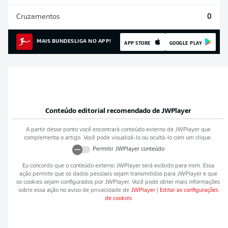
Cruzamentos
0
MAIS BUNDESLIGA NO APP!
APP STORE
GOOGLE PLAY
Conteúdo editorial recomendado de
JWPlayer
A partir desse ponto você encontrará conteúdo externo de
JWPlayer
que
complementa o artigo. Você pode visualizá-lo ou ocultá-lo com um clique.
Permitir
JWPlayer
conteúdo
Eu concordo que o conteúdo externo
JWPlayer
será exibido para mim. Essa
ação permite que os dados pessoais sejam transmitidos para
JWPlayer
e que
os cookies sejam configurados por
JWPlayer
. Você pode obter mais informações
sobre essa ação no aviso de privacidade de
JWPlayer
|
Editar as configurações
de cookies