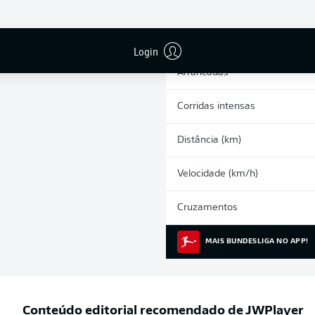
0
Cartões amarelos
Participações nos jogos
Login
Arrancadas
Corridas intensas
Distância (km)
Velocidade (km/h)
Cruzamentos
MAIS BUNDESLIGA NO APP!
Conteúdo editorial recomendado de
JWPlayer