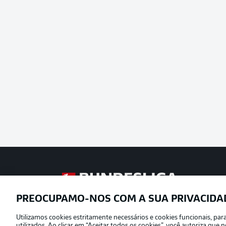
Football as it’s meant to be
PREOCUPAMO-NOS COM A SUA PRIVACIDA
Utilizamos cookies estritamente necessários e cookies funcionais, pa
Oferecido por
utilizados. Ao clicar em “Aceitar todos os cookies”, você autoriza qu