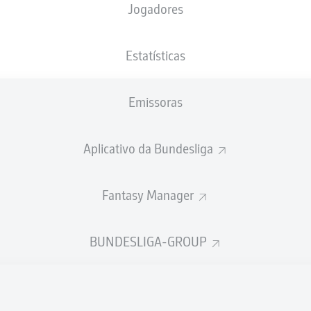
Jogadores
NACIONALIDADE
20.07.1996
ALTURA
PESO
DEU
30 ANOS
190 CM
82 KG
Estatísticas
Emissoras
Aplicativo da Bundesliga
Fantasy Manager
ÍSTICAS DA TEMPORADA 202
BUNDESLIGA-GROUP
Faltas
TAS
ANHAS