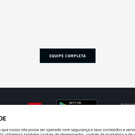
EQUIPE COMPLETA
Publicid
Gerir pr
DE
APLICATIVO DA BUNDESLIGA
Termos 
ra que nosso site possa ser operado com segurança e seus conteúdos e serv
Trabalh
e nós utilizemos também cookies de desempenho, cookies de marketing e de a