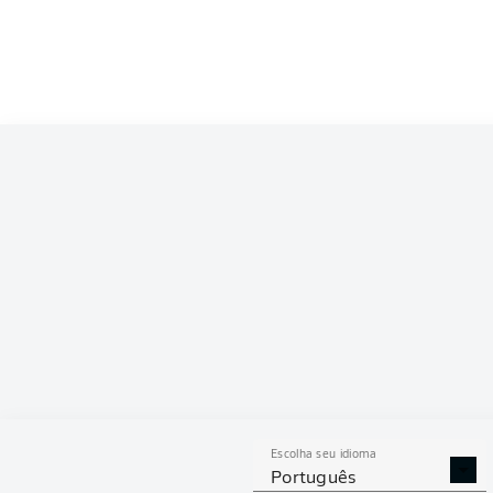
Competition
Bundesliga
Season
2026/2027
ESTAT
Escolha seu idioma
DESARMES
DISPU
Português
REALIZADOS
ÁREAS G