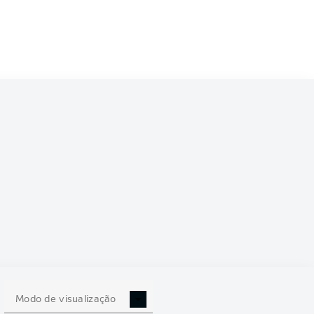
feiffer
Phillip Tietz
2
Mathias Honsak
Klaus Gjasula
Fabian Schnellhardt
Clemens Riedel
Patric Pfeiffer
Jannik Müller
Marcel Schuhen
Modo de visualização