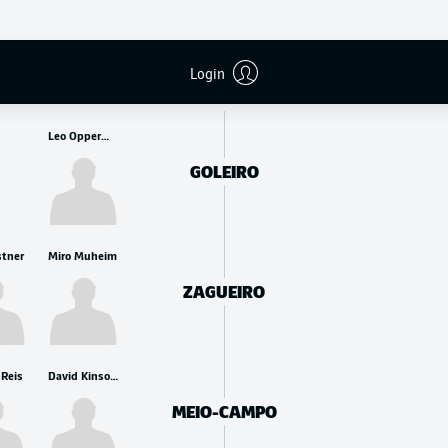
RESERVA
Login
Leo Oppermann
GOLEIRO
stner
Miro Muheim
ZAGUEIRO
 Reis
David Kinsombi
MEIO-CAMPO