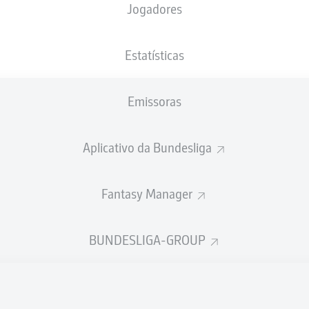
Jogadores
Bakery Jatta
Luca P
Estatísticas
Emissoras
Anssi Suhonen
Emir Karic
Aplicativo da Bundesliga
Fantasy Manager
avid
Moritz Heyer
Fabian Holland
BUNDESLIGA-GROUP
ernandes