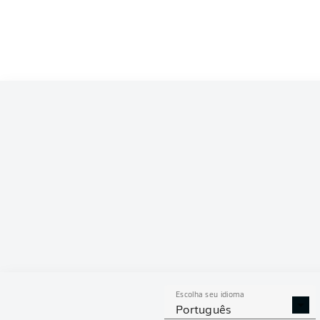
Sonny Kittel
Robert Glatzel
Maximilian Rohr
Jonas Meffert
Tim Leibold
Sebastian Schonlau
Jonas D
Daniel Heuer F
Escolha seu idioma
Português