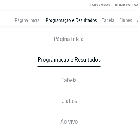
EMISSORAS
BUNDESLIG
Página Inicial
Programação e Resultados
Tabela
Clubes
HAMBURG
-
DARMSTADT
Página Inicial
HSV
SVD
2
2
Programação e Resultados
Tabela
VIVO
NOTÍCIAS
ESCALAÇÕES
ESTATÍSTICAS
TAB
Clubes
AL
Ao vivo