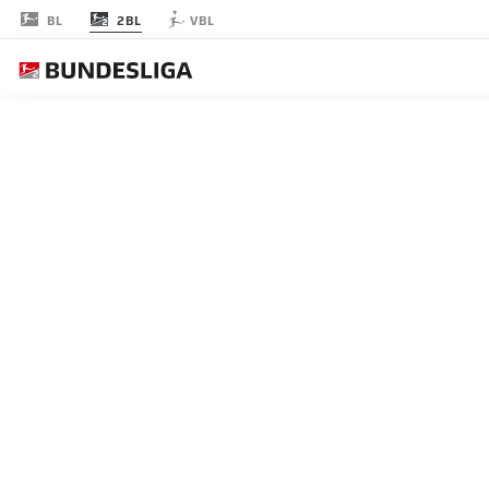
2BL
BL
VBL
RODADA 4
AO 
ESCALAÇÃO INICI
HAMBURG
4-3-3