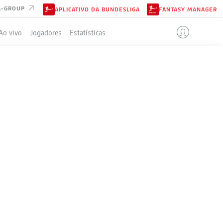
A-GROUP
APLICATIVO DA BUNDESLIGA
FANTASY MANAGER
Ao vivo
Jogadores
Estatísticas
ELA
4-4-2
DARMSTADT