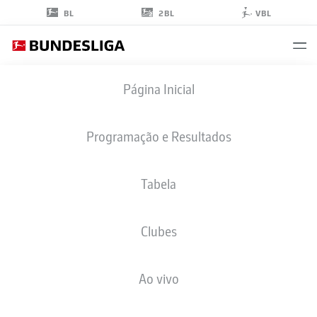
2BL
BL
VBL
MORITZ
Página Inicial
HEYER
5
Programação e Resultados
Tabela
ZAGUEIRO
Clubes
FORTUNA DÜSSELDORF
ESTATÍSTICAS DA TEMPORADA 2025/2026
GOLS
Ao vivo