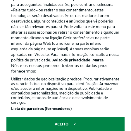
para as seguintes finalidades». Se, pelo contrário, selecionar
«Rejeitar tudo» ou retirar o seu consentimento, estas
Publicidade
Avisos legais
tecnologias serão desativadas. Se os rastreadores forem
Gerir preferências
Aviso de privacidade
desativados, alguns conteúdos e anúncios que vê poderão
não ser tão relevantes para si. Pode voltar a este menu para
Termos de uso
Emissoras
alterar as suas escolhas ou retirar o consentimento a qualquer
momento clicando na ligação Gerir preferências na parte
Trabalhe conosco
Marca
inferior da página Web (ou no ícone na parte inferior
Contato
Jogadores
esquerda da página, se aplicável). As suas escolhas serão
aplicadas em Website. Para mais informação, consulte a nossa
política de privacidade.
Aviso de privacidade
Marca
Nós e os nossos parceiros tratamos os dados para
fornecermos:
Utilizar dados de geolocalização precisos. Procurar ativamente
as características do dispositivo para identificação. Armazenar
e/ou aceder a informações num dispositivo. Publicidade e
conteúdos personalizados, medição de publicidade e
conteúdos, estudos de audiência e desenvolvimento de
serviços.
© 2026 Bundesliga-Gruppe GmbH
Lista de parceiros (fornecedores)
Escolha seu idioma
ACEITO
Português