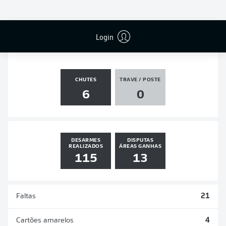
PÊNALTIS
GOLS
ASSISTÊNCIAS
PÊNALTIS
MARCADOS
0
0
0
0
Login
CHUTES
TRAVE / POSTE
6
0
DESARMES
DISPUTAS
REALIZADOS
ÁREAS GANHAS
115
13
Faltas
21
Cartões amarelos
4