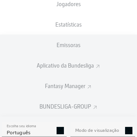
Jogadores
PESO
NACIONALIDADE
04.04.1995
ALTURA
78
DEU
31 ANOS
185 CM
KG
Estatísticas
Emissoras
Competition
Bundesliga 2
Aplicativo da Bundesliga
Season
2025/2026
Fantasy Manager
BUNDESLIGA-GROUP
ESTATÍSTICAS DA
TEMPORADA 2025/2026
Escolha seu idioma
Modo de visualização
Português