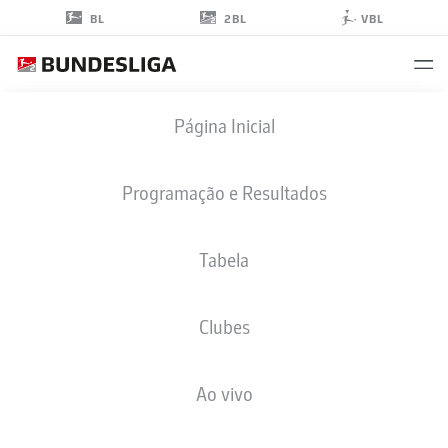
2BL
BL
VBL
AARON
Página Inicial
OPOKU
17
Programação e Resultados
Tabela
ATACANTE
Clubes
EINTRACHT BRAUNSCHWEIG
ESTATÍSTICAS DA TEMPORADA 2026/2027
GOLS
COMP
Ao vivo