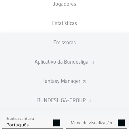
Jogadores
NACIONALIDADE
PESO
28.03.1999
ALTURA
DEU
, GHA
71
27 ANOS
186 CM
KG
Estatísticas
Emissoras
Competition
Bundesliga 2
Aplicativo da Bundesliga
Season
2026/2027
Fantasy Manager
BUNDESLIGA-GROUP
ESTATÍSTICAS DA
TEMPORADA 2026/2027
Escolha seu idioma
Modo de visualização
Português