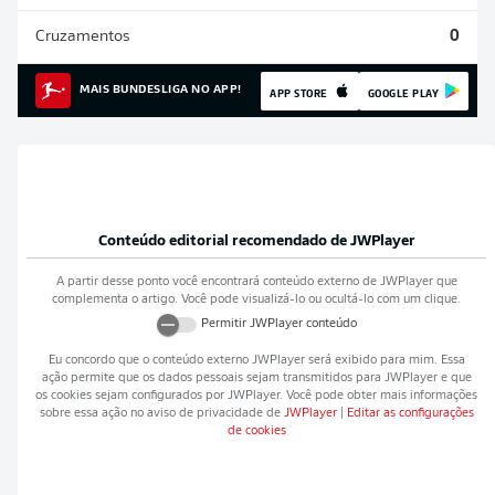
Cruzamentos
0
MAIS BUNDESLIGA NO APP!
APP STORE
GOOGLE PLAY
Conteúdo editorial recomendado de
JWPlayer
A partir desse ponto você encontrará conteúdo externo de
JWPlayer
que
complementa o artigo. Você pode visualizá-lo ou ocultá-lo com um clique.
Permitir
JWPlayer
conteúdo
Eu concordo que o conteúdo externo
JWPlayer
será exibido para mim. Essa
ação permite que os dados pessoais sejam transmitidos para
JWPlayer
e que
os cookies sejam configurados por
JWPlayer
. Você pode obter mais informações
sobre essa ação no aviso de privacidade de
JWPlayer
|
Editar as configurações
de cookies