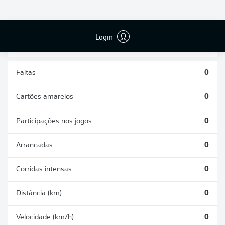
DESARMES
DISPUTAS
REALIZADOS
ÁREAS GANHAS
0
0
Login
Faltas
0
Cartões amarelos
0
Participações nos jogos
0
Arrancadas
0
Corridas intensas
0
Distância (km)
0
Velocidade (km/h)
0