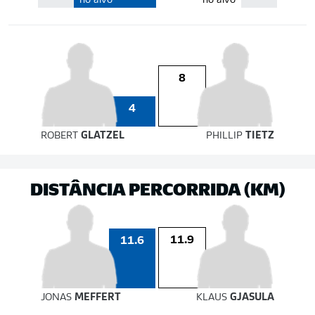
no alvo
no alvo
8
4
ROBERT
GLATZEL
PHILLIP
TIETZ
DISTÂNCIA PERCORRIDA (KM)
11.9
11.6
JONAS
MEFFERT
KLAUS
GJASULA