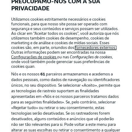
PREOCUPAMO-NOS COM A SUA
PRIVACIDADE
APLICATIVO DA BUNDESLIGA
Utilizamos cookies estritamente necessários e cookies
funcionais, para que nosso site possa ser operado com
segurança e seus conteúdos e serviços possam ser utilizados.
Ao clicar em “Aceitar todos os cookies”, você autoriza que nós
utilizemos também cookies de desempenho, cookies de
Oferecido por
marketing e de análise e cookies de mídias sociais. Esses
cookies são, em parte, oriundos dos
fornecedores externos
.
Outras informações podem ser encontradas na nossa
Configurações de cookies
ou nas
Configurações de cookies
,
onde você também pode gerenciar suas preferências de
cookies quan.
Nós e os nossos
61
parceiros armazenamos e acedemos a
dados pessoais, como dados de navegação ou identificadores
únicos, no seu dispositivo. Se selecionar «Aceito», permite que
as tecnologias de rastreio suportem as finalidades
apresentadas em «Nós e os nossos parceiros tratamos dados
para as seguintes finalidades». Se, pelo contrário, selecionar
«Rejeitar tudo» ou retirar o seu consentimento, estas
Publicidade
Avisos legais
tecnologias serão desativadas. Se os rastreadores forem
Gerir preferências
Aviso de privacidade
desativados, alguns conteúdos e anúncios que vê poderão
não ser tão relevantes para si. Pode voltar a este menu para
Termos de uso
Trabalhe conosco
alterar as suas escolhas ou retirar o consentimento a qualquer