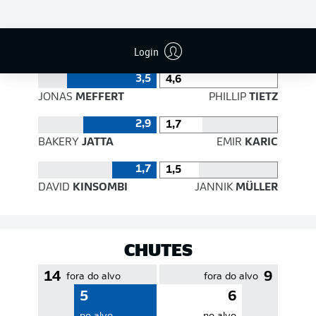
EFICIÊNCIA DE PASSES
Login
3,5
4,6
JONAS
MEFFERT
PHILLIP
TIETZ
2,9
1,7
BAKERY
JATTA
EMIR
KARIC
1,7
1,5
DAVID
KINSOMBI
JANNIK
MÜLLER
CHUTES
14
9
fora do alvo
fora do alvo
5
6