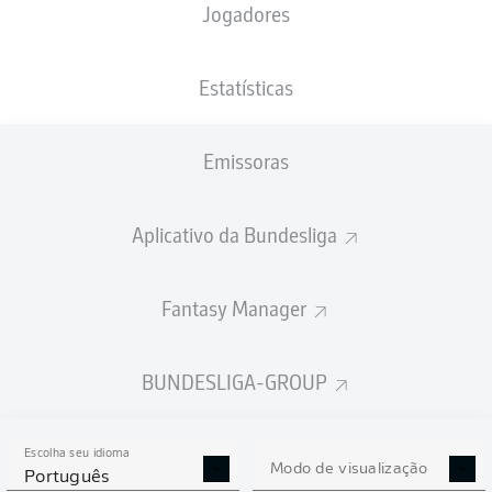
Jogadores
XGOLS
Estatísticas
2.64
2.34
Emissoras
2
2
Aplicativo da Bundesliga
Fantasy Manager
Goals
BUNDESLIGA-GROUP
PASSES REALIZADOS
Escolha seu idioma
577
311
Modo de visualização
Português
Precisão
89 %
82 %