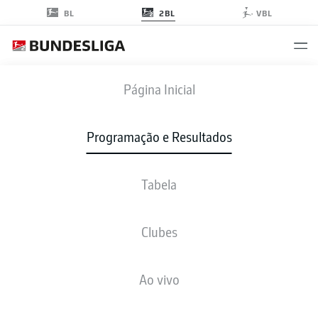
2BL
BL
VBL
HSV
-
SVD
Página Inicial
HSV
SVD
2
2
Programação e Resultados
Tabela
AO VIVO
NOTÍCIAS
ESCALAÇÕES
ESTATÍSTICAS
TABELA
Clubes
Ao vivo