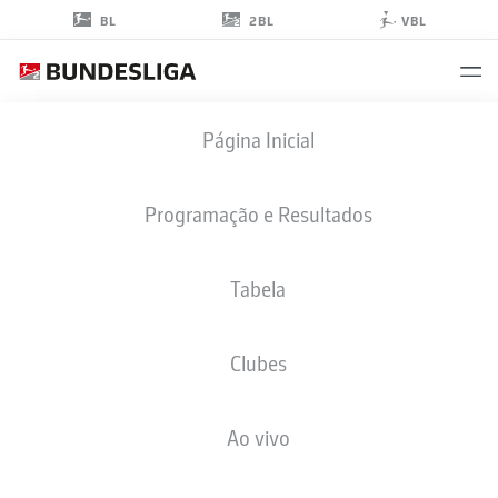
2BL
BL
VBL
TONI
Página Inicial
LEISTNER
Programação e Resultados
Tabela
ZAGUEIRO
Clubes
HERTHA BERLIN
ESTATÍSTICAS DA TEMPORADA 2019/2020
GOLS
Ao vivo