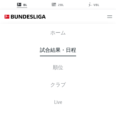
2BL
BL
VBL
FCB
-
RBL
ホーム
試合結果・日程
順位
ライブ
スターティングメンバー
データ
順位
クラブ
Live
後ほどご確認ください