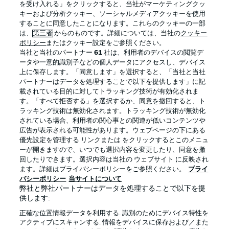
を受け入れる」をクリックすると、当社がマーケティングクッ
キーおよび分析クッキー、ソーシャルメディアクッキーを使用
することに同意したことになります。これらのクッキーの一部
は、
第三者
からのものです。詳細については、当社の
クッキー
ログイン
ポリシー
またはクッキー設定をご参照ください。
当社と当社のパートナー
61
社は、利用者のデバイスの閲覧デ
ータや一意的識別子などの個人データにアクセスし、デバイス
上に保存します。「同意します」を選択すると、「当社と当社
パートナーはデータを処理することで以下を提供します」に記
載されている目的に対してトラッキング技術が有効化されま
Football as it's meant to be
す。「すべて拒否する」を選択するか、同意を撤回すると、ト
ラッキング技術は無効化されます。トラッキング技術が無効化
されている場合、利用者の関心事との関連が低いコンテンツや
広告が表示される可能性があります。ウェブページの下にある
優先設定を管理する リンクまたは をクリックするとこのメニュ
BUNDESLIGA APP
ーが開きますので、いつでも選択内容を変更したり、同意を撤
回したりできます。選択内容は当社の ウェブサイト に反映され
ます。詳細はプライバシーポリシーをご参照ください。
プライ
バシーポリシー
当サイトについて
弊社と弊社パートナーはデータを処理することで以下を提
供します:
Official Partners
正確な位置情報データを利用する. 識別のためにデバイス特性を
アクティブにスキャンする. 情報をデバイスに保存および／また