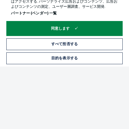
はアクセスする. パーソナライズ広告およびコンテンツ、広告お
よびコンテンツの測定、ユーザー層調査、サービス開発.
パートナー (ベンダー) 一覧
同意します
すべて拒否する
プライバシー・ポリシー
優先設定を管理する
目的を表示する
チケット
利用条件
放送局
求人
選手
当サイトについて
© 2026 Bundesliga-Gruppe GmbH