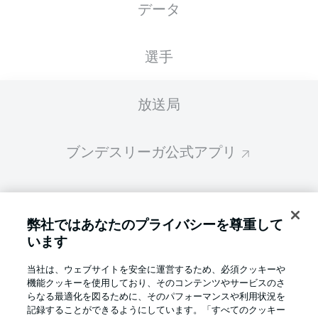
データ
スターティングメンバーは試合開始の 60分前
に公開されます
選手
放送局
ブンデスリーガ公式アプリ
ファンタジー・マネジャー
弊社ではあなたのプライバシーを尊重して
います
BUNDESLIGA-GROUP
当社は、ウェブサイトを安全に運営するため、必須クッキーや
機能クッキーを使用しており、そのコンテンツやサービスのさ
言語をお選びください
らなる最適化を図るために、そのパフォーマンスや利用状況を
Display Mode
日本語
記録することができるようにしています。「すべてのクッキー