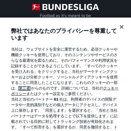
Football as it's meant to be
弊社ではあなたのプライバシーを尊重して
います
BUNDESLIGA APP
当社は、ウェブサイトを安全に運営するため、必須クッキーや
機能クッキーを使用しており、そのコンテンツやサービスのさ
らなる最適化を図るために、そのパフォーマンスや利用状況を
記録することができるようにしています。「すべてのクッキー
を受け入れる」をクリックすると、当社がマーケティングクッ
Official Partners
キーおよび分析クッキー、ソーシャルメディアクッキーを使用
することに同意したことになります。これらのクッキーの一部
は、
第三者
からのものです。詳細については、当社の
クッキー
ポリシー
またはクッキー設定をご参照ください。
当社と当社のパートナー
61
社は、利用者のデバイスの閲覧デ
ータや一意的識別子などの個人データにアクセスし、デバイス
上に保存します。「同意します」を選択すると、「当社と当社
パートナーはデータを処理することで以下を提供します」に記
載されている目的に対してトラッキング技術が有効化されま
す。「すべて拒否する」を選択するか、同意を撤回すると、ト