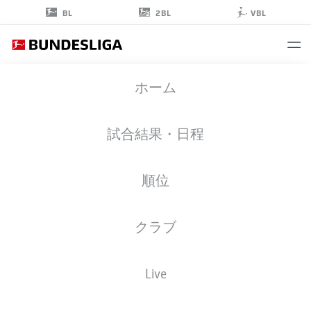
2BL
BL
VBL
MICHAEL
ホーム
OLISE
17
試合結果・日程
順位
ストライカー
クラブ
BAYERN MUNICH
統計 シーズン 2026/2027
ゴール
チームメイト
Live