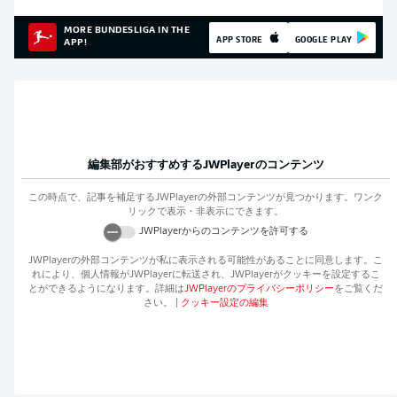
MORE BUNDESLIGA IN THE
APP STORE
GOOGLE PLAY
APP!
編集部がおすすめする
JWPlayer
のコンテンツ
この時点で、記事を補足する
JWPlayer
の外部コンテンツが見つかります。ワンク
リックで表示・非表示にできます。
JWPlayer
からのコンテンツを許可する
JWPlayer
の外部コンテンツが私に表示される可能性があることに同意します。こ
れにより、個人情報が
JWPlayer
に転送され、
JWPlayer
がクッキーを設定するこ
とができるようになります。詳細は
JWPlayer
のプライバシーポリシー
をご覧くだ
さい。
|
クッキー設定の編集