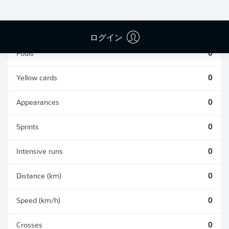
TACKLES WON
WON
0
0
ログイン
Fouls
0
Yellow cards
0
Appearances
0
Sprints
0
Intensive runs
0
Distance (km)
0
Speed (km/h)
0
Crosses
0