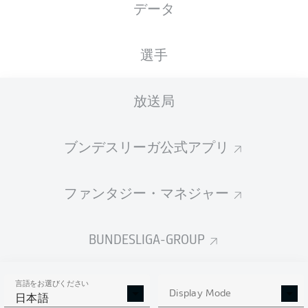
データ
国籍
身長
体重
12.12.2001
FRA
, ENG
180
73
24 年
CM
KG
選手
放送局
Competition
Bundesliga
ブンデスリーガ公式アプリ
Season
2026/2027
ファンタジー・マネジャー
BUNDESLIGA-GROUP
統計 シーズン 2026/2027
言語をお選びください
Display Mode
日本語
AERIAL DUELS