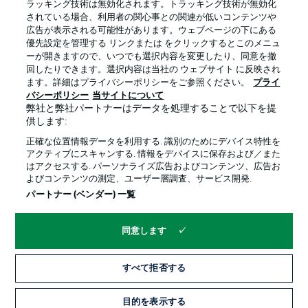
ラッキング技術は無効化されます。トラッキング技術が無効化
されている場合、利用者の関心事との関連が低いコンテンツや
広告が表示される可能性があります。ウェブページの下にある
プライバシー・ポリシー
優先設定を管理する
優先設定を管理する リンクまたは をクリックするとこのメニュ
利用条件
放送局
ーが開きますので、いつでも選択内容を変更したり、同意を撤
回したりできます。選択内容は当社の ウェブサイト に反映され
求人
選手
ます。詳細はプライバシーポリシーをご参照ください。
プライ
バシーポリシー
当サイトについて
当サイトについて
弊社と弊社パートナーはデータを処理することで以下を提
供します:
正確な位置情報データを利用する. 識別のためにデバイス特性を
アクティブにスキャンする. 情報をデバイスに保存および／また
はアクセスする. パーソナライズ広告およびコンテンツ、広告お
よびコンテンツの測定、ユーザー層調査、サービス開発.
© 2026 Bundesliga-Gruppe GmbH
パートナー (ベンダー) 一覧
言語をお選びください
同意します
日本語
すべて拒否する
Display Mode
目的を表示する