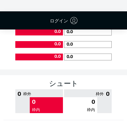
PASS EFFICIENCY
ログイン
0.0
0.0
0.0
0.0
0.0
0.0
シュート
0
0
枠外
枠外
0
0
枠内
枠内