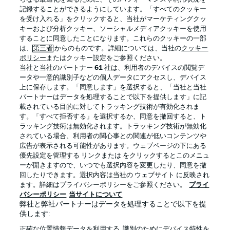
記録することができるようにしています。「すべてのクッキー
を受け入れる」をクリックすると、当社がマーケティングクッ
Official Partners
キーおよび分析クッキー、ソーシャルメディアクッキーを使用
することに同意したことになります。これらのクッキーの一部
は、
第三者
からのものです。詳細については、当社の
クッキー
ポリシー
またはクッキー設定をご参照ください。
当社と当社のパートナー
61
社は、利用者のデバイスの閲覧デ
ータや一意的識別子などの個人データにアクセスし、デバイス
上に保存します。「同意します」を選択すると、「当社と当社
パートナーはデータを処理することで以下を提供します」に記
載されている目的に対してトラッキング技術が有効化されま
す。「すべて拒否する」を選択するか、同意を撤回すると、ト
ラッキング技術は無効化されます。トラッキング技術が無効化
されている場合、利用者の関心事との関連が低いコンテンツや
広告が表示される可能性があります。ウェブページの下にある
プライバシー・ポリシー
優先設定を管理する
優先設定を管理する リンクまたは をクリックするとこのメニュ
利用条件
放送局
ーが開きますので、いつでも選択内容を変更したり、同意を撤
回したりできます。選択内容は当社の ウェブサイト に反映され
求人
選手
ます。詳細はプライバシーポリシーをご参照ください。
プライ
バシーポリシー
当サイトについて
当サイトについて
弊社と弊社パートナーはデータを処理することで以下を提
供します:
正確な位置情報データを利用する. 識別のためにデバイス特性を