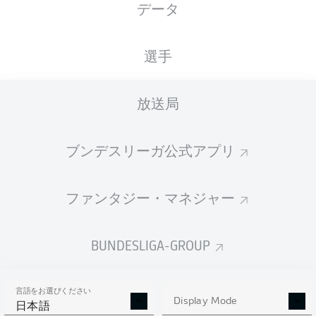
データ
XGOALS
選手
放送局
ブンデスリーガ公式アプリ
ファンタジー・マネジャー
Goals
BUNDESLIGA-GROUP
PASSES COMPLETED
言語をお選びください
0
0
Display Mode
日本語
成功率
0 %
0 %