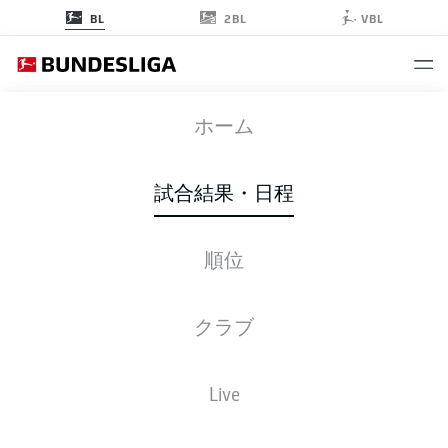
2BL
BL
VBL
FCB
-
RBL
ホーム
試合結果・日程
順位
ライブ
スターティングメンバー
データ
順位
クラブ
Live