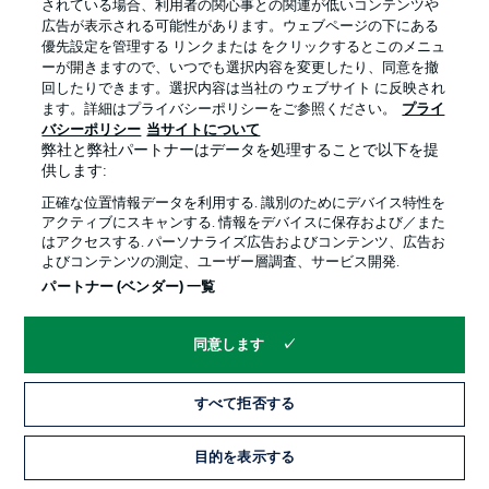
されている場合、利用者の関心事との関連が低いコンテンツや
広告が表示される可能性があります。ウェブページの下にある
プライバシー・ポリシー
優先設定を管理する
優先設定を管理する リンクまたは をクリックするとこのメニュ
利用条件
放送局
ーが開きますので、いつでも選択内容を変更したり、同意を撤
回したりできます。選択内容は当社の ウェブサイト に反映され
求人
選手
ます。詳細はプライバシーポリシーをご参照ください。
プライ
バシーポリシー
当サイトについて
当サイトについて
弊社と弊社パートナーはデータを処理することで以下を提
供します:
正確な位置情報データを利用する. 識別のためにデバイス特性を
アクティブにスキャンする. 情報をデバイスに保存および／また
はアクセスする. パーソナライズ広告およびコンテンツ、広告お
よびコンテンツの測定、ユーザー層調査、サービス開発.
© 2026 Bundesliga-Gruppe GmbH
パートナー (ベンダー) 一覧
言語をお選びください
同意します
日本語
すべて拒否する
Display Mode
目的を表示する