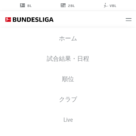
2BL
BL
VBL
TOM
ホーム
BISCHOF
8
試合結果・日程
順位
ミッドフィルダー
クラブ
BAYERN MUNICH
統計 シーズン 2026/2027
ゴール
チームメイト
Live