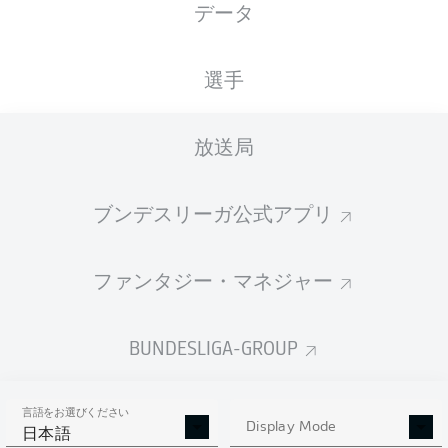
データ
国籍
28.06.2005
身長
体重
DEU
21 年
176 CM
66 KG
選手
Competition
放送局
Bundesliga
Season
ブンデスリーガ公式アプリ
2026/2027
ファンタジー・マネジャー
統計 シーズン 2026/2027
BUNDESLIGA-GROUP
言語をお選びください
AERIAL DUELS
Display Mode
TACKLES WON
日本語
WON