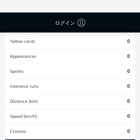
0
0
ログイン
Fouls
0
Yellow cards
0
Appearances
0
Sprints
0
Intensive runs
0
Distance (km)
0
Speed (km/h)
0
Crosses
0