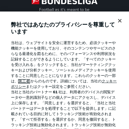
Football as it's meant to be
弊社ではあなたのプライバシーを尊重して
います
BUNDESLIGA APP
当社は、ウェブサイトを安全に運営するため、必須クッキーや
機能クッキーを使用しており、そのコンテンツやサービスのさ
らなる最適化を図るために、そのパフォーマンスや利用状況を
記録することができるようにしています。「すべてのクッキー
を受け入れる」をクリックすると、当社がマーケティングクッ
Official Partners
キーおよび分析クッキー、ソーシャルメディアクッキーを使用
することに同意したことになります。これらのクッキーの一部
は、
第三者
からのものです。詳細については、当社の
クッキー
ポリシー
またはクッキー設定をご参照ください。
当社と当社のパートナー
61
社は、利用者のデバイスの閲覧デ
ータや一意的識別子などの個人データにアクセスし、デバイス
上に保存します。「同意します」を選択すると、「当社と当社
パートナーはデータを処理することで以下を提供します」に記
載されている目的に対してトラッキング技術が有効化されま
す。「すべて拒否する」を選択するか、同意を撤回すると、ト
ラッキング技術は無効化されます。トラッキング技術が無効化