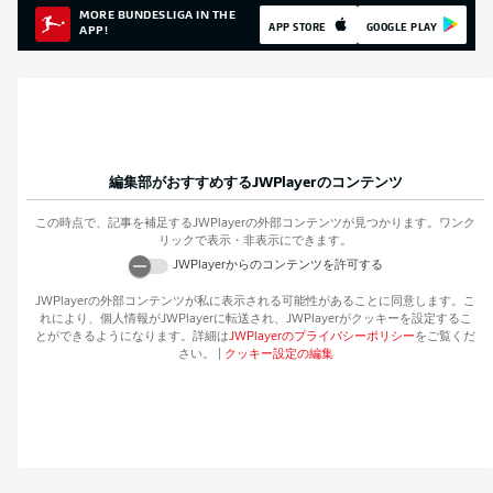
MORE BUNDESLIGA IN THE
APP STORE
GOOGLE PLAY
APP!
編集部がおすすめする
JWPlayer
のコンテンツ
この時点で、記事を補足する
JWPlayer
の外部コンテンツが見つかります。ワンク
リックで表示・非表示にできます。
JWPlayer
からのコンテンツを許可する
JWPlayer
の外部コンテンツが私に表示される可能性があることに同意します。こ
れにより、個人情報が
JWPlayer
に転送され、
JWPlayer
がクッキーを設定するこ
とができるようになります。詳細は
JWPlayer
のプライバシーポリシー
をご覧くだ
さい。
|
クッキー設定の編集