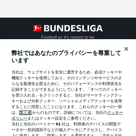
Football as it's meant to be
弊社ではあなたのプライバシーを尊重して
います
BUNDESLIGA APP
当社は、ウェブサイトを安全に運営するため、必須クッキーや
機能クッキーを使用しており、そのコンテンツやサービスのさ
らなる最適化を図るために、そのパフォーマンスや利用状況を
記録することができるようにしています。「すべてのクッキー
を受け入れる」をクリックすると、当社がマーケティングクッ
Official Partners
キーおよび分析クッキー、ソーシャルメディアクッキーを使用
することに同意したことになります。これらのクッキーの一部
は、
第三者
からのものです。詳細については、当社の
クッキー
ポリシー
またはクッキー設定をご参照ください。
当社と当社のパートナー
61
社は、利用者のデバイスの閲覧デ
ータや一意的識別子などの個人データにアクセスし、デバイス
上に保存します。「同意します」を選択すると、「当社と当社