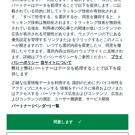
パートナーはデータを処理することで以下を提供します」に記
載されている目的に対してトラッキング技術が有効化されま
す。「すべて拒否する」を選択するか、同意を撤回すると、ト
ラッキング技術は無効化されます。トラッキング技術が無効化
されている場合、利用者の関心事との関連が低いコンテンツや
広告が表示される可能性があります。ウェブページの下にある
プライバシー・ポリシー
優先設定を管理する
優先設定を管理する リンクまたは をクリックするとこのメニュ
利用条件
放送局
ーが開きますので、いつでも選択内容を変更したり、同意を撤
回したりできます。選択内容は当社の ウェブサイト に反映され
求人
選手
ます。詳細はプライバシーポリシーをご参照ください。
プライ
バシーポリシー
当サイトについて
当サイトについて
弊社と弊社パートナーはデータを処理することで以下を提
供します:
正確な位置情報データを利用する. 識別のためにデバイス特性を
アクティブにスキャンする. 情報をデバイスに保存および／また
はアクセスする. パーソナライズ広告およびコンテンツ、広告お
よびコンテンツの測定、ユーザー層調査、サービス開発.
© 2026 Bundesliga-Gruppe GmbH
パートナー (ベンダー) 一覧
言語をお選びください
同意します
日本語