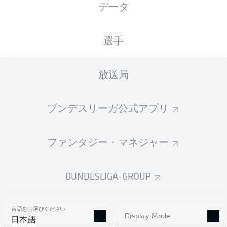
データ
国籍
身長
体重
03.05.2004
DEU
, SRB
188
75
22 年
CM
KG
選手
放送局
Competition
Bundesliga
ブンデスリーガ公式アプリ
Season
2026/2027
ファンタジー・マネジャー
BUNDESLIGA-GROUP
統計 シーズン 2026/2027
言語をお選びください
Display Mode
日本語
AERIAL DUELS