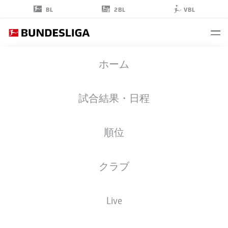
2BL
BL
VBL
ALEKSANDAR
ホーム
PAVLOVIĆ
45
試合結果・日程
順位
ミッドフィルダー
クラブ
BAYERN MUNICH
統計 シーズン 2026/2027
ゴール
チームメイト
Live