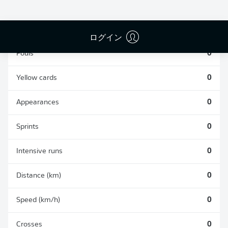
TACKLES WON
WON
0
0
ログイン
Fouls
0
Yellow cards
0
Appearances
0
Sprints
0
Intensive runs
0
Distance (km)
0
Speed (km/h)
0
Crosses
0