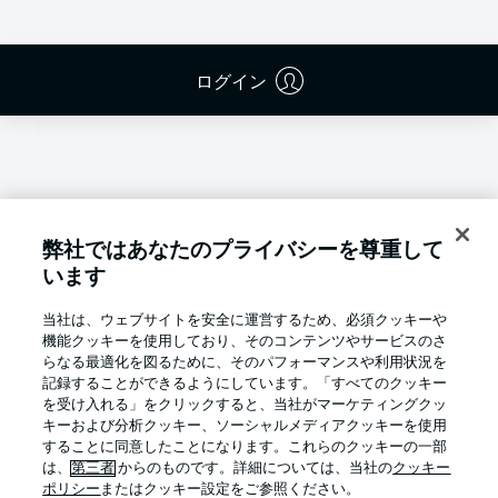
ログイン
弊社ではあなたのプライバシーを尊重して
います
当社は、ウェブサイトを安全に運営するため、必須クッキーや
機能クッキーを使用しており、そのコンテンツやサービスのさ
らなる最適化を図るために、そのパフォーマンスや利用状況を
記録することができるようにしています。「すべてのクッキー
を受け入れる」をクリックすると、当社がマーケティングクッ
キーおよび分析クッキー、ソーシャルメディアクッキーを使用
Football as it's meant to be
することに同意したことになります。これらのクッキーの一部
は、
第三者
からのものです。詳細については、当社の
クッキー
ポリシー
またはクッキー設定をご参照ください。