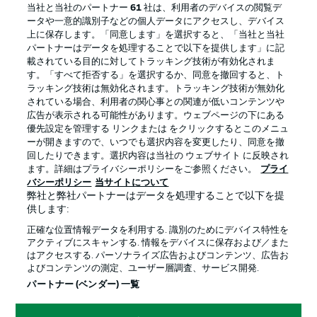
当社と当社のパートナー
61
社は、利用者のデバイスの閲覧デ
ータや一意的識別子などの個人データにアクセスし、デバイス
上に保存します。「同意します」を選択すると、「当社と当社
BUNDESLIGA APP
パートナーはデータを処理することで以下を提供します」に記
載されている目的に対してトラッキング技術が有効化されま
す。「すべて拒否する」を選択するか、同意を撤回すると、ト
ラッキング技術は無効化されます。トラッキング技術が無効化
されている場合、利用者の関心事との関連が低いコンテンツや
Official Partners
広告が表示される可能性があります。ウェブページの下にある
優先設定を管理する リンクまたは をクリックするとこのメニュ
ーが開きますので、いつでも選択内容を変更したり、同意を撤
回したりできます。選択内容は当社の ウェブサイト に反映され
ます。詳細はプライバシーポリシーをご参照ください。
プライ
バシーポリシー
当サイトについて
弊社と弊社パートナーはデータを処理することで以下を提
供します:
正確な位置情報データを利用する. 識別のためにデバイス特性を
アクティブにスキャンする. 情報をデバイスに保存および／また
はアクセスする. パーソナライズ広告およびコンテンツ、広告お
よびコンテンツの測定、ユーザー層調査、サービス開発.
プライバシー・ポリシー
優先設定を管理する
パートナー (ベンダー) 一覧
利用条件
放送局