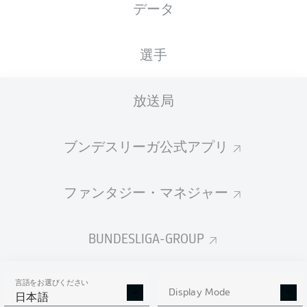
データ
選手
広告
放送局
ブンデスリーガ公式アプリ
Hello and welcome!
Welcome along and thanks for joining us for build-up
and live coverage of this Matchday 2 fixture between
ファンタジー・マネジャー
FC Schalke 04 and FC Bayern München.
BUNDESLIGA-GROUP
言語をお選びください
Display Mode
日本語