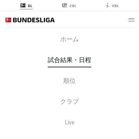
2BL
BL
VBL
S04
-
FCB
ホーム
試合結果・日程
順位
ライブ
スターティングメンバー
データ
順位
クラブ
土, 05.09.2026
16:30 午後
Live
VELTINS-Arena