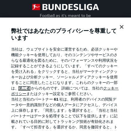
Football as it's meant to be
弊社ではあなたのプライバシーを尊重して
います
BUNDESLIGA APP
当社は、ウェブサイトを安全に運営するため、必須クッキーや
機能クッキーを使用しており、そのコンテンツやサービスのさ
らなる最適化を図るために、そのパフォーマンスや利用状況を
記録することができるようにしています。「すべてのクッキー
を受け入れる」をクリックすると、当社がマーケティングクッ
Official Partners
キーおよび分析クッキー、ソーシャルメディアクッキーを使用
することに同意したことになります。これらのクッキーの一部
は、
第三者
からのものです。詳細については、当社の
クッキー
ポリシー
またはクッキー設定をご参照ください。
当社と当社のパートナー
61
社は、利用者のデバイスの閲覧デ
ータや一意的識別子などの個人データにアクセスし、デバイス
上に保存します。「同意します」を選択すると、「当社と当社
パートナーはデータを処理することで以下を提供します」に記
載されている目的に対してトラッキング技術が有効化されま
す。「すべて拒否する」を選択するか、同意を撤回すると、ト