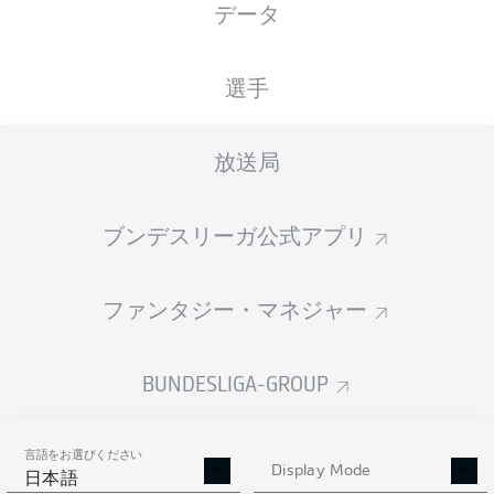
データ
国籍
身長
体重
13.07.2002
DEU
,
178
68
24 年
MAR
CM
KG
選手
放送局
Competition
Bundesliga
ブンデスリーガ公式アプリ
Season
2026/2027
ファンタジー・マネジャー
BUNDESLIGA-GROUP
統計 シーズン 2026/2027
言語をお選びください
Display Mode
日本語
AERIAL DUELS