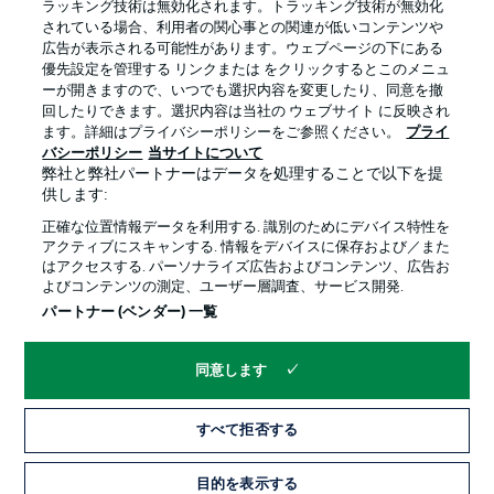
ラッキング技術は無効化されます。トラッキング技術が無効化
されている場合、利用者の関心事との関連が低いコンテンツや
広告が表示される可能性があります。ウェブページの下にある
プライバシー・ポリシー
優先設定を管理する
優先設定を管理する リンクまたは をクリックするとこのメニュ
利用条件
放送局
ーが開きますので、いつでも選択内容を変更したり、同意を撤
回したりできます。選択内容は当社の ウェブサイト に反映され
求人
選手
ます。詳細はプライバシーポリシーをご参照ください。
プライ
バシーポリシー
当サイトについて
当サイトについて
弊社と弊社パートナーはデータを処理することで以下を提
供します:
正確な位置情報データを利用する. 識別のためにデバイス特性を
アクティブにスキャンする. 情報をデバイスに保存および／また
はアクセスする. パーソナライズ広告およびコンテンツ、広告お
よびコンテンツの測定、ユーザー層調査、サービス開発.
© 2026 Bundesliga-Gruppe GmbH
パートナー (ベンダー) 一覧
言語をお選びください
同意します
日本語
すべて拒否する
Display Mode
目的を表示する