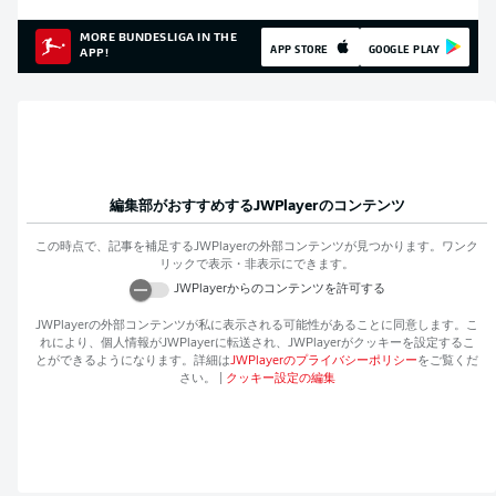
MORE BUNDESLIGA IN THE
APP STORE
GOOGLE PLAY
APP!
編集部がおすすめする
JWPlayer
のコンテンツ
この時点で、記事を補足する
JWPlayer
の外部コンテンツが見つかります。ワンク
リックで表示・非表示にできます。
JWPlayer
からのコンテンツを許可する
JWPlayer
の外部コンテンツが私に表示される可能性があることに同意します。こ
れにより、個人情報が
JWPlayer
に転送され、
JWPlayer
がクッキーを設定するこ
とができるようになります。詳細は
JWPlayer
のプライバシーポリシー
をご覧くだ
さい。
|
クッキー設定の編集