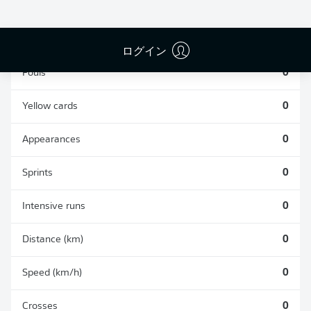
TACKLES WON
WON
0
0
ログイン
Fouls
0
Yellow cards
0
Appearances
0
Sprints
0
Intensive runs
0
Distance (km)
0
Speed (km/h)
0
Crosses
0