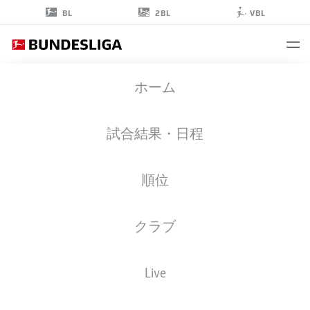
2BL
BL
VBL
SOUFIANE
ホーム
EL-FAOUZI
23
試合結果・日程
順位
ミッドフィルダー
クラブ
SCHALKE
統計 シーズン 2026/2027
ゴール
チームメイト
Live