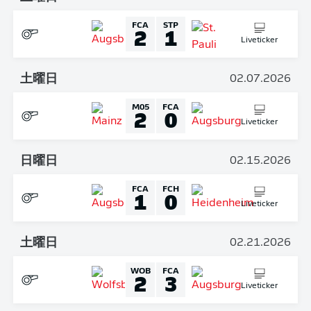
FCA
STP
2
1
Liveticker
土曜日
02.07.2026
M05
FCA
2
0
Liveticker
日曜日
02.15.2026
FCA
FCH
1
0
Liveticker
土曜日
02.21.2026
WOB
FCA
2
3
Liveticker