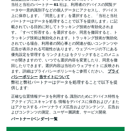
当社と当社のパートナー
61
社は、利用者のデバイスの閲覧デ
ータや一意的識別子などの個人データにアクセスし、デバイス
上に保存します。「同意します」を選択すると、「当社と当社
パートナーはデータを処理することで以下を提供します」に記
載されている目的に対してトラッキング技術が有効化されま
す。「すべて拒否する」を選択するか、同意を撤回すると、ト
ラッキング技術は無効化されます。トラッキング技術が無効化
されている場合、利用者の関心事との関連が低いコンテンツや
広告が表示される可能性があります。ウェブページの下にある
プライバシー・ポリシー
優先設定を管理する
優先設定を管理する リンクまたは をクリックするとこのメニュ
利用条件
放送局
ーが開きますので、いつでも選択内容を変更したり、同意を撤
回したりできます。選択内容は当社の ウェブサイト に反映され
求人
選手
ます。詳細はプライバシーポリシーをご参照ください。
プライ
バシーポリシー
当サイトについて
当サイトについて
弊社と弊社パートナーはデータを処理することで以下を提
供します:
正確な位置情報データを利用する. 識別のためにデバイス特性を
アクティブにスキャンする. 情報をデバイスに保存および／また
はアクセスする. パーソナライズ広告およびコンテンツ、広告お
よびコンテンツの測定、ユーザー層調査、サービス開発.
© 2026 Bundesliga-Gruppe GmbH
パートナー (ベンダー) 一覧