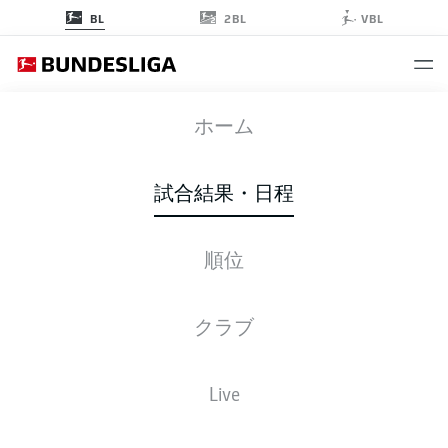
2BL
BL
VBL
備品
ホーム
2025-2026 シーズン | AUGSBURG
試合結果・日程
2025-2026
順位
全試合日程
クラブ
Augsburg
Live
土曜日
08.23.2025