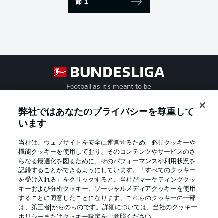
節 1
Football as it's meant to be
弊社ではあなたのプライバシーを尊重して
います
BUNDESLIGA APP
当社は、ウェブサイトを安全に運営するため、必須クッキーや
機能クッキーを使用しており、そのコンテンツやサービスのさ
らなる最適化を図るために、そのパフォーマンスや利用状況を
記録することができるようにしています。「すべてのクッキー
を受け入れる」をクリックすると、当社がマーケティングクッ
Official Partners
キーおよび分析クッキー、ソーシャルメディアクッキーを使用
することに同意したことになります。これらのクッキーの一部
は、
第三者
からのものです。詳細については、当社の
クッキー
ポリシー
またはクッキー設定をご参照ください。