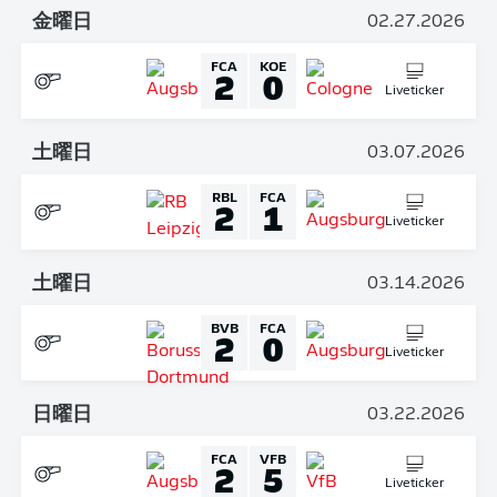
金曜日
02.27.2026
FCA
KOE
2
0
Liveticker
土曜日
03.07.2026
RBL
FCA
2
1
Liveticker
土曜日
03.14.2026
BVB
FCA
2
0
Liveticker
日曜日
03.22.2026
FCA
VFB
2
5
Liveticker