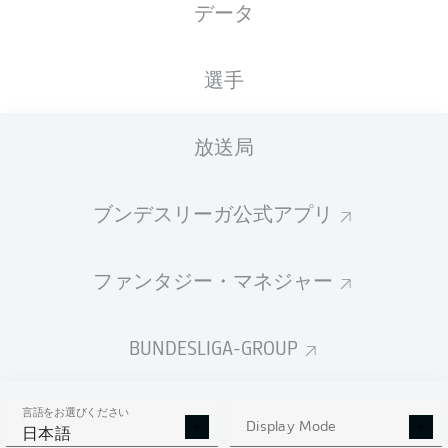
データ
SCF
FCA
1
3
Liveticker
選手
土曜日
08.30.2025
放送局
FCA
FCB
2
3
Liveticker
ブンデスリーガ公式アプリ
日曜日
09.14.2025
STP
FCA
ファンタジー・マネジャー
2
1
Liveticker
土曜日
BUNDESLIGA-GROUP
09.20.2025
FCA
M05
1
4
Liveticker
言語をお選びください
Display Mode
日本語