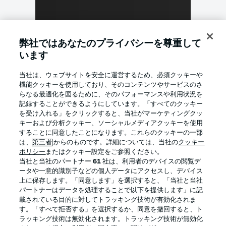
弊社ではあなたのプライバシーを尊重して
います
0:03
当社は、ウェブサイトを安全に運営するため、必須クッキーや
機能クッキーを使用しており、そのコンテンツやサービスのさ
らなる最適化を図るために、そのパフォーマンスや利用状況を
記録することができるようにしています。「すべてのクッキー
Just around the corner
を受け入れる」をクリックすると、当社がマーケティングクッ
Kick off is not far away.
キーおよび分析クッキー、ソーシャルメディアクッキーを使用
することに同意したことになります。これらのクッキーの一部
は、
第三者
からのものです。詳細については、当社の
クッキー
Milestone
ポリシー
またはクッキー設定をご参照ください。
当社と当社のパートナー
61
社は、利用者のデバイスの閲覧デ
This is Ilić's 50th competitive appearance for Union. He will
ータや一意的識別子などの個人データにアクセスし、デバイス
be eager to add to his 11 goals so far.
上に保存します。「同意します」を選択すると、「当社と当社
© IMAGO/Eibner-Pressefoto/Thomas Hess
パートナーはデータを処理することで以下を提供します」に記
載されている目的に対してトラッキング技術が有効化されま
す。「すべて拒否する」を選択するか、同意を撤回すると、ト
ラッキング技術は無効化されます。トラッキング技術が無効化