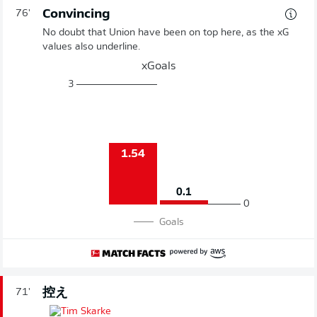
Convincing
76'
No doubt that Union have been on top here, as the xG
values also underline.
xGoals
3
1.54
0.1
0
Goals
控え
71'