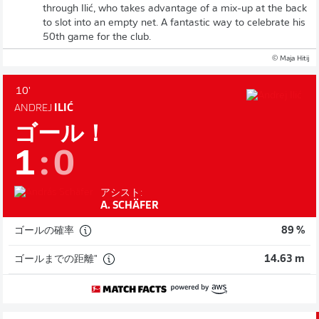
through Ilić, who takes advantage of a mix-up at the back
to slot into an empty net. A fantastic way to celebrate his
50th game for the club.
© Maja Hitij
10'
ANDREJ
ILIĆ
ゴール！
1
:
0
アシスト:
A. SCHÄFER
ゴールの確率
89 %
ゴールまでの距離"
14.63 m