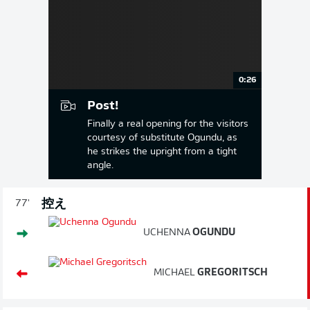
0:26
Post!
Finally a real opening for the visitors
courtesy of substitute Ogundu, as
he strikes the upright from a tight
angle.
控え
77'
UCHENNA
OGUNDU
MICHAEL
GREGORITSCH