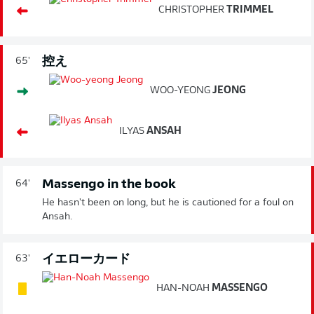
CHRISTOPHER
TRIMMEL
控え
65'
WOO-YEONG
JEONG
ILYAS
ANSAH
Massengo in the book
64'
He hasn't been on long, but he is cautioned for a foul on
Ansah.
イエローカード
63'
HAN-NOAH
MASSENGO