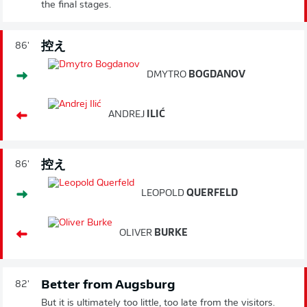
the final stages.
控え
86'
DMYTRO
BOGDANOV
ANDREJ
ILIĆ
控え
86'
LEOPOLD
QUERFELD
OLIVER
BURKE
Better from Augsburg
82'
But it is ultimately too little, too late from the visitors.