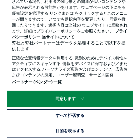
されている場合、利用者の関心事との関連が低いコンテンツや
広告が表示される可能性があります。ウェブページの下にある
優先設定を管理する リンクまたは をクリックするとこのメニュ
ーが開きますので、いつでも選択内容を変更したり、同意を撤
回したりできます。選択内容は当社の ウェブサイト に反映され
ます。詳細はプライバシーポリシーをご参照ください。
プライ
バシーポリシー
当サイトについて
弊社と弊社パートナーはデータを処理することで以下を提
供します:
正確な位置情報データを利用する. 識別のためにデバイス特性を
アクティブにスキャンする. 情報をデバイスに保存および／また
はアクセスする. パーソナライズ広告およびコンテンツ、広告お
よびコンテンツの測定、ユーザー層調査、サービス開発.
パートナー (ベンダー) 一覧
同意します
すべて拒否する
目的を表示する