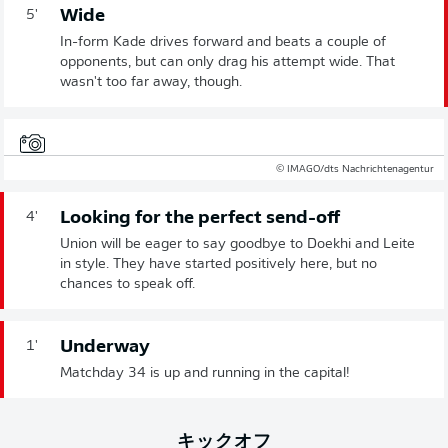
Wide
5'
In-form Kade drives forward and beats a couple of
opponents, but can only drag his attempt wide. That
wasn't too far away, though.
© IMAGO/dts Nachrichtenagentur
Looking for the perfect send-off
4'
Union will be eager to say goodbye to Doekhi and Leite
in style. They have started positively here, but no
chances to speak off.
Underway
1'
Matchday 34 is up and running in the capital!
キックオフ