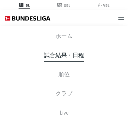
2BL
BL
VBL
FCU
-
FCA
ホーム
FCU
FCA
4
0
試合結果・日程
順位
ライブ
スターティングメンバー
データ
順位
クラブ
Live