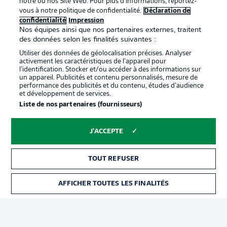
notre ou nos Site Web. Pour plus d’informations, reportez-
vous à notre politique de confidentialité.
Déclaration de
confidentialité
Impression
Proposé par
Nos équipes ainsi que nos partenaires externes, traitent
des données selon les finalités suivantes :
Utiliser des données de géolocalisation précises. Analyser
activement les caractéristiques de l’appareil pour
l’identification. Stocker et/ou accéder à des informations sur
un appareil. Publicités et contenu personnalisés, mesure de
performance des publicités et du contenu, études d’audience
et développement de services.
Liste de nos partenaires (fournisseurs)
J'ACCEPTE
La publicité
Conditions d’utilisation des
services
TOUT REFUSER
Mentions Légales
Gérer mes préférences
AFFICHER TOUTES LES FINALITÉS
BILLETS
Déclaration de
Diffuseurs
confidentialité
Travaux
Contact