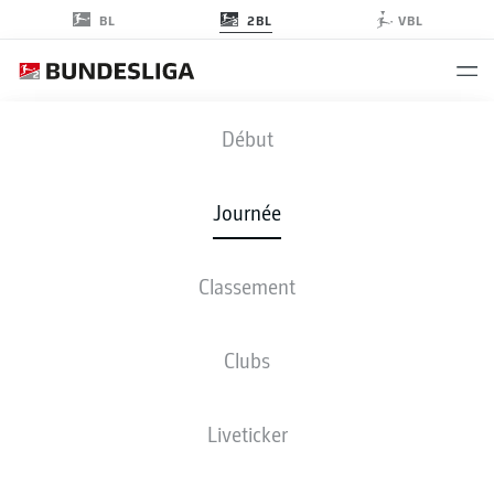
2BL
BL
VBL
SVD
-
KSV
Début
Journée
Classement
EN DIRECT
COMPOSITIONS
STATISTIQUES
CLASSEMENT
Clubs
Liveticker
Revenez plus tard