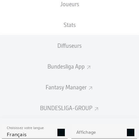
Joueurs
NATIONALITÉ
05.10.1982
DEU
43 ANS
Stats
Competition
Diffuseurs
Bundesliga 2
Bundesliga App
Season
Fantasy Manager
BUNDESLIGA-GROUP
Choisissez votre langue
Affichage
Français