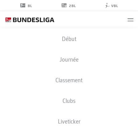
2BL
BL
VBL
FLORIAN
Début
KOHFELDT
Journée
Classement
Clubs
DARMSTADT
Liveticker