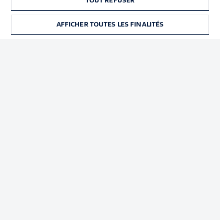
TOUT REFUSER
Déclaration de
Diffuseurs
confidentialité
AFFICHER TOUTES LES FINALITÉS
Travaux
Contact
Impression
Joueurs
© 2026 Bundesliga-Gruppe GmbH
Choisissez votre langue
Français
Affichage