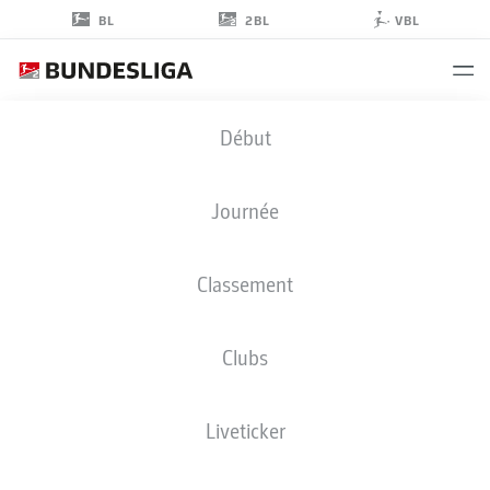
2BL
BL
VBL
LARS
Début
KEHL
Journée
Classement
MILIEU DE TERRAIN
Clubs
DARMSTADT
STATS DE LA SAISON 2022/2023
BUTS
Liveticker