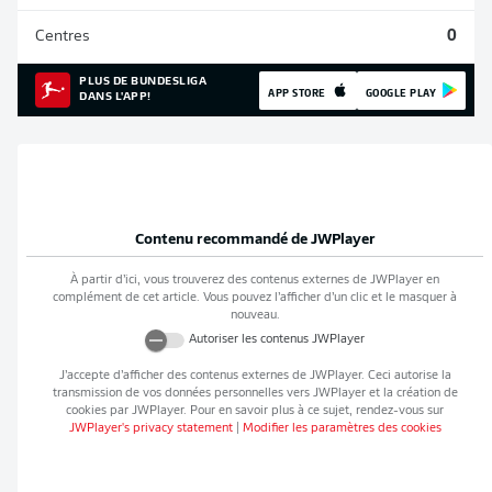
Centres
0
PLUS DE BUNDESLIGA
APP STORE
GOOGLE PLAY
DANS L'APP!
Contenu recommandé de
JWPlayer
À partir d’ici, vous trouverez des contenus externes de
JWPlayer
en
complément de cet article. Vous pouvez l’afficher d’un clic et le masquer à
nouveau.
Autoriser les contenus
JWPlayer
J’accepte d’afficher des contenus externes de
JWPlayer
. Ceci autorise la
transmission de vos données personnelles vers
JWPlayer
et la création de
cookies par
JWPlayer
. Pour en savoir plus à ce sujet, rendez-vous sur
JWPlayer
's privacy statement
|
Modifier les paramètres des cookies