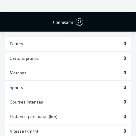
TACLES
DUELS AÉRIENS
RÉUSSIS
REMPORTÉS
0
0
Connexion
Fautes
0
Cartons jaunes
0
Matches
0
Sprints
0
Courses intenses
0
Distance parcourue (km)
0
Vitesse (km/h)
0