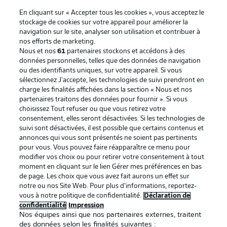
En cliquant sur « Accepter tous les cookies », vous acceptez le
stockage de cookies sur votre appareil pour améliorer la
navigation sur le site, analyser son utilisation et contribuer à
nos efforts de marketing.
Nous et nos
61
partenaires stockons et accédons à des
données personnelles, telles que des données de navigation
ou des identifiants uniques, sur votre appareil. Si vous
sélectionnez J'accepte, les technologies de suivi prendront en
La publicité
Conditions d’utilisation des
charge les finalités affichées dans la section « Nous et nos
partenaires traitons des données pour fournir ». Si vous
services
choisissez Tout refuser ou que vous retirez votre
consentement, elles seront désactivées. Si les technologies de
Mentions Légales
Gérer mes préférences
suivi sont désactivées, il est possible que certains contenus et
Déclaration de
Diffuseurs
annonces qui vous sont présentés ne soient pas pertinents
pour vous. Vous pouvez faire réapparaître ce menu pour
confidentialité
modifier vos choix ou pour retirer votre consentement à tout
moment en cliquant sur le lien Gérer mes préférences en bas
Travaux
Contact
de page. Les choix que vous avez fait aurons un effet sur
Impression
Joueurs
notre ou nos Site Web. Pour plus d’informations, reportez-
vous à notre politique de confidentialité.
Déclaration de
confidentialité
Impression
Nos équipes ainsi que nos partenaires externes, traitent
des données selon les finalités suivantes :