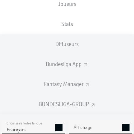
Joueurs
TAILLE
NATIONALITÉ
08.04.2002
POIDS
172
DEU
24 ANS
71 KG
CM
Stats
Diffuseurs
Competition
Bundesliga 2
Bundesliga App
Season
Fantasy Manager
BUNDESLIGA-GROUP
STATS DE LA SAISON
2022/2023
Choisissez votre langue
Affichage
Français