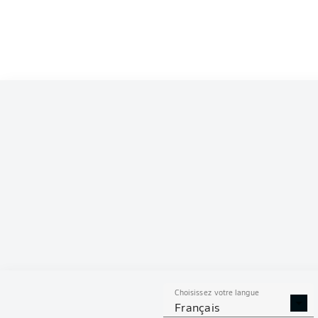
Competition
Bundesliga 2
Season
2026/2027
S
Choisissez votre langue
TACLES
DUELS A
Français
RÉUSSIS
REMPO