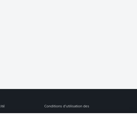
cité
Conditions d’utilisation des
services
s Légales
Gérer mes préférences
ion de confidentialité
Diffuseurs