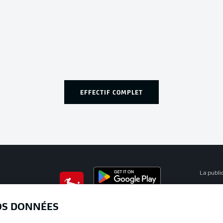
EFFECTIF COMPLET
La publi
BUNDESLIGA APP
Mention
OS DONNÉES
Déclarat