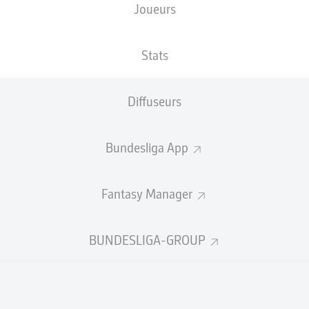
Joueurs
NATIONALITÉ
15.01.1999
TAILLE
NLD
27 ANS
190 CM
Stats
Diffuseurs
Bundesliga App
Fantasy Manager
TATS DE LA SAISON 2026/20
BUNDESLIGA-GROUP
Fautes
ÉRIENS
RTÉS