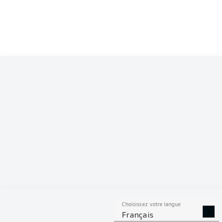
Jean-Luc Dompé
Davie Selke
2
Marco Richter
Łukasz Poręba
Silvan Hefti
Daniel Elfadli
Sebasti
Daniel Heuer F
Choisissez votre langue
Français