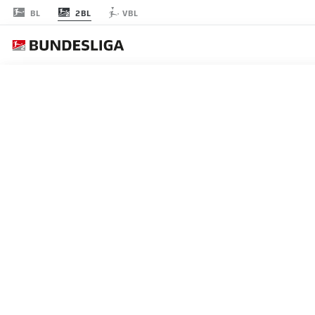
2BL
BL
VBL
JOURNÉE 29
EN
LES ONZE DE DÉP
HAMBURG
4-3-3