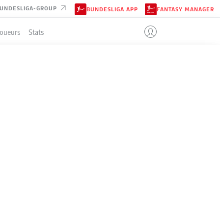
UNDESLIGA-GROUP
BUNDESLIGA APP
FANTASY MANAGER
Joueurs
Stats
ENT
2-2
EINTRACHT BRAUNSCHWEIG