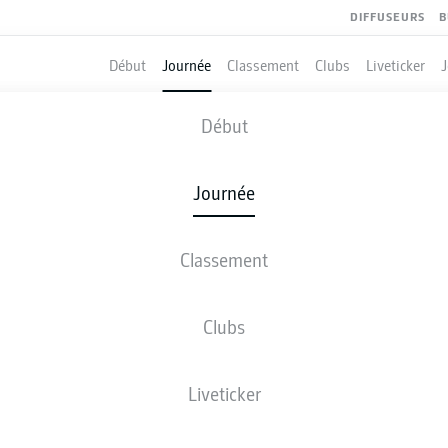
DIFFUSEURS
B
Début
Journée
Classement
Clubs
Liveticker
HAMBURG
-
BRAUNSCHWEIG
Début
HSV
EBS
2
4
Journée
Classement
 DIRECT
COMPOSITIONS
STATISTIQUES
CLASSEM
Clubs
ART
Liveticker
3-3-