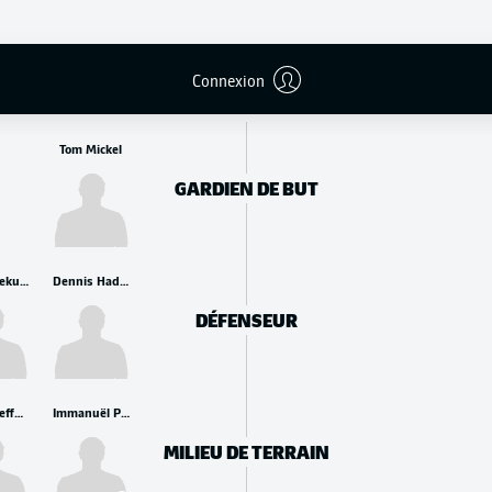
REMPLAÇANTS
Connexion
Tom Mickel
GARDIEN DE BUT
Joel Agyekum
Dennis Hadžikadunić
DÉFENSEUR
Jonas Meffert
Immanuël Pherai
MILIEU DE TERRAIN