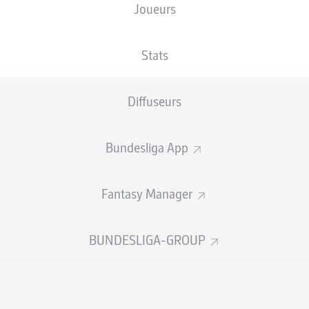
Joueurs
Emir Sahiti
Richm
Stats
Diffuseurs
Adam Karabec
Max 
Leon Bell Bell
Bundesliga App
Fantasy Manager
an Schonlau
William Mikelbrencis
Jannis Niko
BUNDESLIGA-GROUP
ernandes