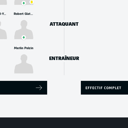
Ransford-Yeboah Königsdörffer
Robert Glatzel
ATTAQUANT
Merlin Polzin
ENTRAÎNEUR
EFFECTIF COMPLET