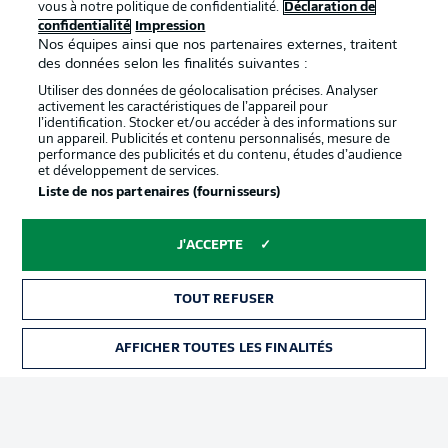
vous à notre politique de confidentialité.
Déclaration de
confidentialité
Impression
confidentialité
Nos équipes ainsi que nos partenaires externes, traitent
Travaux
Contact
des données selon les finalités suivantes :
Utiliser des données de géolocalisation précises. Analyser
Impression
Joueurs
activement les caractéristiques de l’appareil pour
l’identification. Stocker et/ou accéder à des informations sur
un appareil. Publicités et contenu personnalisés, mesure de
performance des publicités et du contenu, études d’audience
et développement de services.
Liste de nos partenaires (fournisseurs)
J'ACCEPTE
© 2026 Bundesliga-Gruppe GmbH
TOUT REFUSER
Choisissez votre langue
AFFICHER TOUTES LES FINALITÉS
Français
Affichage