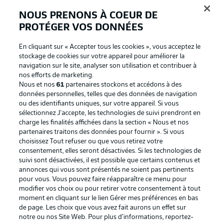
BUNDESLIGA APP
NOUS PRENONS À COEUR DE
PROTÉGER VOS DONNÉES
En cliquant sur « Accepter tous les cookies », vous acceptez le
stockage de cookies sur votre appareil pour améliorer la
Proposé par
navigation sur le site, analyser son utilisation et contribuer à
nos efforts de marketing.
Nous et nos
61
partenaires stockons et accédons à des
données personnelles, telles que des données de navigation
ou des identifiants uniques, sur votre appareil. Si vous
sélectionnez J'accepte, les technologies de suivi prendront en
charge les finalités affichées dans la section « Nous et nos
partenaires traitons des données pour fournir ». Si vous
choisissez Tout refuser ou que vous retirez votre
consentement, elles seront désactivées. Si les technologies de
suivi sont désactivées, il est possible que certains contenus et
annonces qui vous sont présentés ne soient pas pertinents
La publicité
Conditions d’utilisation des
pour vous. Vous pouvez faire réapparaître ce menu pour
modifier vos choix ou pour retirer votre consentement à tout
services
moment en cliquant sur le lien Gérer mes préférences en bas
Mentions Légales
Gérer mes préférences
de page. Les choix que vous avez fait aurons un effet sur
notre ou nos Site Web. Pour plus d’informations, reportez-
Déclaration de
Diffuseurs