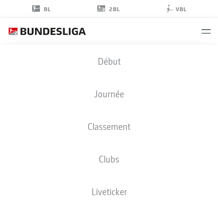
2BL
BL
VBL
JANNIS
Début
NIKOLAOU
4
Journée
Classement
MILIEU DE TERRAIN
Clubs
EINTRACHT BRAUNSCHWEIG
STATS DE LA SAISON 2025/2026
BUTS
Liveticker