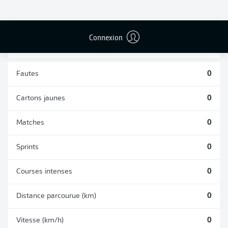
TACLES
DUELS AÉRIENS
RÉUSSIS
REMPORTÉS
0
0
Connexion
Fautes
0
Cartons jaunes
0
Matches
0
Sprints
0
Courses intenses
0
Distance parcourue (km)
0
Vitesse (km/h)
0