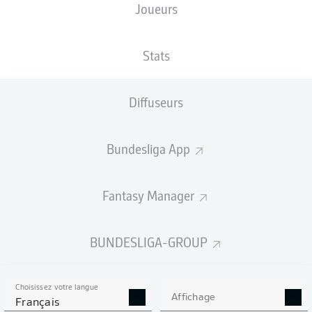
Joueurs
TAILLE
NATIONALITÉ
22.07.1998
POIDS
186
DEU
28 ANS
83 KG
CM
Stats
Diffuseurs
Competition
Bundesliga 2
Bundesliga App
Season
2025/2026
Fantasy Manager
BUNDESLIGA-GROUP
STATS DE LA SAISON
2025/2026
Choisissez votre langue
Affichage
Français