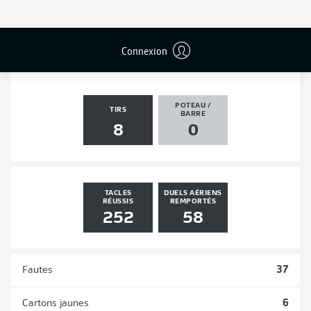
PASSES
PENALTIES
BUTS
PENALTIES
DÉCISIVES
TRANSFORMÉS
0
2
0
0
Connexion
POTEAU /
TIRS
BARRE
8
0
TACLES
DUELS AÉRIENS
RÉUSSIS
REMPORTÉS
252
58
Fautes
37
Cartons jaunes
6