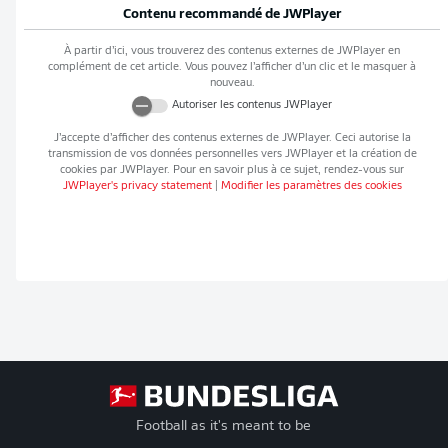
Contenu recommandé de
JWPlayer
À partir d’ici, vous trouverez des contenus externes de
JWPlayer
en
complément de cet article. Vous pouvez l’afficher d’un clic et le masquer à
nouveau.
Autoriser les contenus
JWPlayer
J’accepte d’afficher des contenus externes de
JWPlayer
. Ceci autorise la
transmission de vos données personnelles vers
JWPlayer
et la création de
cookies par
JWPlayer
. Pour en savoir plus à ce sujet, rendez-vous sur
JWPlayer
's privacy statement
|
Modifier les paramètres des cookies
Football as it's meant to be