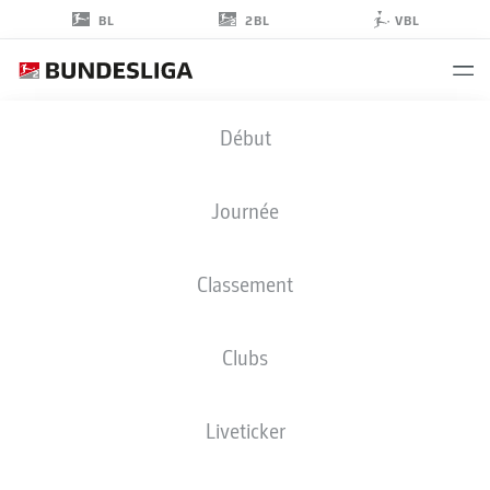
2BL
BL
VBL
PAUL
Début
JAECKEL
3
Journée
Classement
DÉFENSEUR
Clubs
PREUSSEN MÜNSTER
STATS DE LA SAISON 2025/2026
BUTS
Liveticker