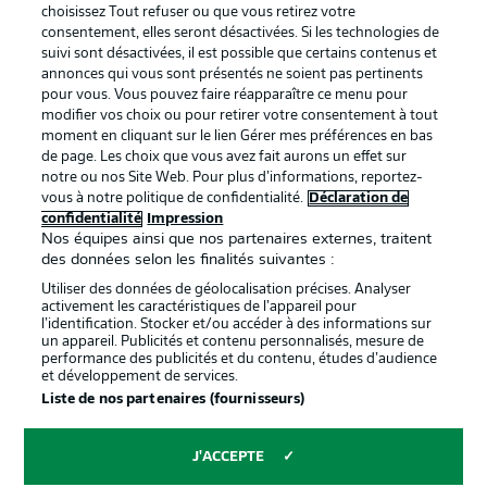
services
choisissez Tout refuser ou que vous retirez votre
consentement, elles seront désactivées. Si les technologies de
Mentions Légales
Gérer mes préférences
suivi sont désactivées, il est possible que certains contenus et
Déclaration de
Diffuseurs
annonces qui vous sont présentés ne soient pas pertinents
pour vous. Vous pouvez faire réapparaître ce menu pour
confidentialité
modifier vos choix ou pour retirer votre consentement à tout
moment en cliquant sur le lien Gérer mes préférences en bas
Travaux
Contact
de page. Les choix que vous avez fait aurons un effet sur
Impression
Joueurs
notre ou nos Site Web. Pour plus d’informations, reportez-
vous à notre politique de confidentialité.
Déclaration de
confidentialité
Impression
Nos équipes ainsi que nos partenaires externes, traitent
des données selon les finalités suivantes :
Utiliser des données de géolocalisation précises. Analyser
activement les caractéristiques de l’appareil pour
l’identification. Stocker et/ou accéder à des informations sur
un appareil. Publicités et contenu personnalisés, mesure de
performance des publicités et du contenu, études d’audience
et développement de services.
© 2026 Bundesliga-Gruppe GmbH
Liste de nos partenaires (fournisseurs)
Choisissez votre langue
J'ACCEPTE
Français