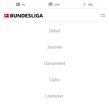
2BL
BL
VBL
RAYAN
Début
PHILIPPE
14
Journée
Classement
ATTAQUANT
Clubs
HAMBURG
STATS DE LA SAISON 2026/2027
BUTS
COÉQUIPIERS
Liveticker