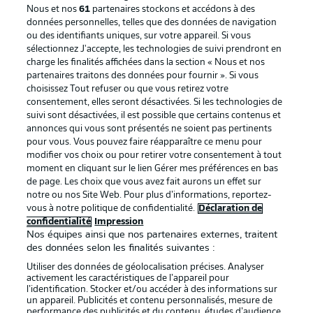
Nous et nos
61
partenaires stockons et accédons à des
données personnelles, telles que des données de navigation
ou des identifiants uniques, sur votre appareil. Si vous
sélectionnez J'accepte, les technologies de suivi prendront en
La publicité
Conditions d’utilisation des
charge les finalités affichées dans la section « Nous et nos
partenaires traitons des données pour fournir ». Si vous
services
choisissez Tout refuser ou que vous retirez votre
consentement, elles seront désactivées. Si les technologies de
Mentions Légales
Gérer mes préférences
suivi sont désactivées, il est possible que certains contenus et
Déclaration de
Diffuseurs
annonces qui vous sont présentés ne soient pas pertinents
pour vous. Vous pouvez faire réapparaître ce menu pour
confidentialité
modifier vos choix ou pour retirer votre consentement à tout
moment en cliquant sur le lien Gérer mes préférences en bas
Travaux
Contact
de page. Les choix que vous avez fait aurons un effet sur
Impression
Joueurs
notre ou nos Site Web. Pour plus d’informations, reportez-
vous à notre politique de confidentialité.
Déclaration de
confidentialité
Impression
Nos équipes ainsi que nos partenaires externes, traitent
des données selon les finalités suivantes :
Utiliser des données de géolocalisation précises. Analyser
activement les caractéristiques de l’appareil pour
l’identification. Stocker et/ou accéder à des informations sur
un appareil. Publicités et contenu personnalisés, mesure de
performance des publicités et du contenu, études d’audience