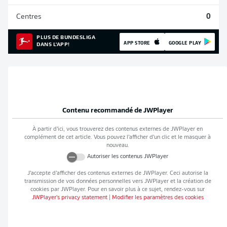
Centres
0
PLUS DE BUNDESLIGA
APP STORE
GOOGLE PLAY
DANS L'APP!
Contenu recommandé de
JWPlayer
À partir d’ici, vous trouverez des contenus externes de
JWPlayer
en
complément de cet article. Vous pouvez l’afficher d’un clic et le masquer à
nouveau.
Autoriser les contenus
JWPlayer
J’accepte d’afficher des contenus externes de
JWPlayer
. Ceci autorise la
transmission de vos données personnelles vers
JWPlayer
et la création de
cookies par
JWPlayer
. Pour en savoir plus à ce sujet, rendez-vous sur
JWPlayer
's privacy statement
|
Modifier les paramètres des cookies