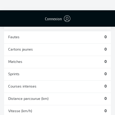
TACLES
DUELS AÉRIENS
RÉUSSIS
REMPORTÉS
0
0
Connexion
Fautes
0
Cartons jaunes
0
Matches
0
Sprints
0
Courses intenses
0
Distance parcourue (km)
0
Vitesse (km/h)
0