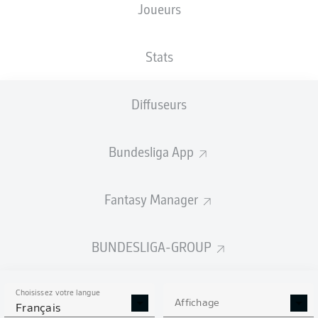
Joueurs
TAILLE
NATIONALITÉ
23.10.2000
POIDS
182
FRA
25 ANS
78 KG
CM
Stats
Diffuseurs
Competition
Bundesliga
Bundesliga App
Season
2026/2027
Fantasy Manager
BUNDESLIGA-GROUP
STATS DE LA SAISON
2026/2027
Choisissez votre langue
Affichage
Français